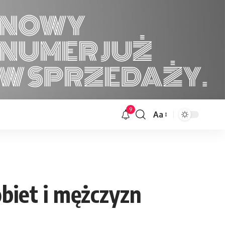
9
Aa
Font
Resizer
biet i mężczyzn