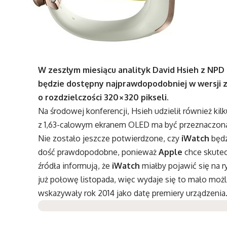
W zeszłym miesiącu analityk
David Hsieh
z NPD 
będzie dostępny najprawdopodobniej w wersji 
o rozdzielczości 320×320 pikseli.
Na środowej konferencji, Hsieh udzielił również ki
z 1,63-calowym ekranem OLED ma być przeznaczona d
Nie zostało jeszcze potwierdzone, czy
iWatch
będz
dość prawdopodobne, ponieważ
Apple
chce skutec
źródła informują, że
iWatch
miałby pojawić się na 
już połowę listopada, więc wydaje się to mało możl
wskazywały rok 2014 jako datę premiery urządzenia