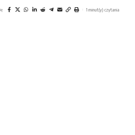
1 minut(y) czytania
ię