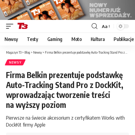
Aa
Font
Resizer
Newsy
Testy
Gaming
Moto
Kultura
Publikacje
Magazyn T3
>
Blog
>
Newsy
>
Firma Belkin prezentuje podstawkę Auto-Tracking Stand Pro z DockKit, wprowadzając tworzenie treści na wyższy poziom
NEWSY
Firma Belkin prezentuje podstawkę
Auto-Tracking Stand Pro z DockKit,
wprowadzając tworzenie treści
na wyższy poziom
Pierwsze na świecie akcesorium z certyfikatem Works with
DockKit firmy Apple