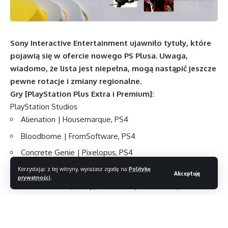
Sony Interactive Entertainment ujawniło tytuły, które
pojawią się w ofercie nowego PS Plusa. Uwaga,
wiadomo, że lista jest niepełna, mogą nastąpić jeszcze
pewne rotacje i zmiany regionalne.
Gry [PlayStation Plus Extra i Premium]:
PlayStation Studios
Alienation | Housemarque, PS4
Bloodborne | FromSoftware, PS4
Concrete Genie | Pixelopus, PS4
Days Gone | Bend Studio, PS4
Korzystając z tej witryny, wyrażasz zgodę na
Politykę
Akceptuję
prywatności
.
Dead Nation Apocalypse Edition | Housemarque, PS4
Death Stranding and Death Stranding Director’s Cut |
Kojima Productions, PS4/PS5