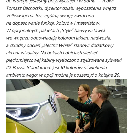
do którego jesteśmy przyzwyczajeni w domu” – mówi
Tomasz Bachorski, dyrektor działu wyposażenia wnętrz
Volkswagena. Szczególną uwagę zwrócono
na dopasowanie funkcji, kolorów i materiałów.
W opcjonalnych pakietach „Style” barwy wstawek
we wnętrzu odpowiadają kolorom lakieru nadwozia,
a chłodny odcień „Electric White” stanowi dodatkowy
akcent wizualny. Na bokach i obiciach siedzeń
pięciomiejscowej kabiny wytłoczono stylizowane sylwetki
ID. Buzza. Standardem jest 10 kolorów oświetlenia
ambientowego; w opcji można je poszerzyć o kolejne 20.