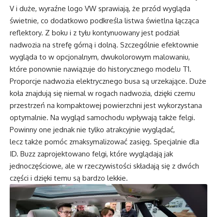
V i duże, wyraźne logo VW sprawiają, że przód wygląda
świetnie, co dodatkowo podkreśla listwa świetlna łącząca
reflektory. Z boku i z tyłu kontynuowany jest podział
nadwozia na strefę górną i dolną. Szczególnie efektownie
wygląda to w opcjonalnym, dwukolorowym malowaniu,
które ponownie nawiązuje do historycznego modelu T1.
Proporcje nadwozia elektrycznego busa są urzekające. Duże
koła znajdują się niemal w rogach nadwozia, dzięki czemu
przestrzeń na kompaktowej powierzchni jest wykorzystana
optymalnie. Na wygląd samochodu wpływają także felgi.
Powinny one jednak nie tylko atrakcyjnie wyglądać,
lecz także pomóc zmaksymalizować zasięg. Specjalnie dla
ID. Buzz zaprojektowano felgi, które wyglądają jak
jednoczęściowe, ale w rzeczywistości składają się z dwóch
części i dzięki temu są bardzo lekkie.