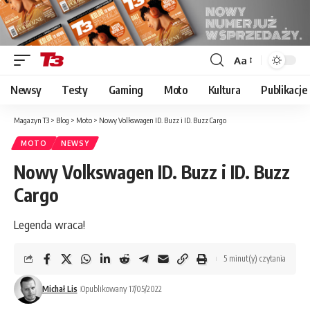
Aa
Font
Resizer
Newsy
Testy
Gaming
Moto
Kultura
Publikacje
Magazyn T3
>
Blog
>
Moto
>
Nowy Volkswagen ID. Buzz i ID. Buzz Cargo
MOTO
NEWSY
Nowy Volkswagen ID. Buzz i ID. Buzz
Cargo
Legenda wraca!
5 minut(y) czytania
Michał Lis
Opublikowany 17/05/2022