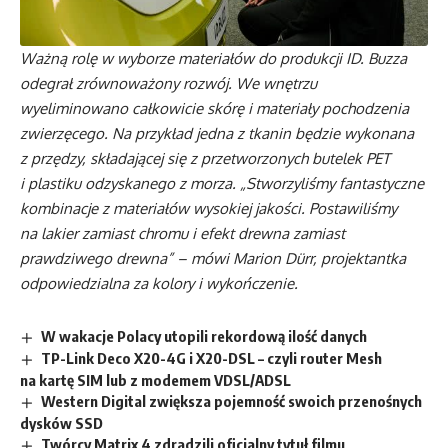
Ważną rolę w wyborze materiałów do produkcji ID. Buzza
odegrał zrównoważony rozwój. We wnętrzu
wyeliminowano całkowicie skórę i materiały pochodzenia
zwierzęcego. Na przykład jedna z tkanin będzie wykonana
z przędzy, składającej się z przetworzonych butelek PET
i plastiku odzyskanego z morza. „Stworzyliśmy fantastyczne
kombinacje z materiałów wysokiej jakości. Postawiliśmy
na lakier zamiast chromu i efekt drewna zamiast
prawdziwego drewna” – mówi Marion Dürr, projektantka
odpowiedzialna za kolory i wykończenie.
W wakacje Polacy utopili rekordową ilość danych
TP-Link Deco X20-4G i X20-DSL – czyli router Mesh
na kartę SIM lub z modemem VDSL/ADSL
Western Digital zwiększa pojemność swoich przenośnych
dysków SSD
Twórcy Matrix 4 zdradzili oficjalny tytuł filmu