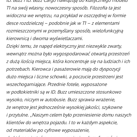
ID. Buzz i ID. Buzz Cargo nawiązują do klasycznego modelu
T1 na swój własny, nowoczesny sposób. Filozofia ta jest
widoczna we wnętrzu, na przykład w oszczędnej w formie
desce rozdzielczej – podobnie jak w T1 – z elementami
rozmieszczonymi w przemyślany sposób, wielofunkcyjną
kierownicą i dwoma wyświetlaczami.
Dzięki temu, że napęd elektryczny jest niezwykle zwarty,
wewnątrz można było wygospodarować otwartą przestrzeń
z dużą ilością miejsca, która koncentruje się na ludziach i ich
potrzebach. Kierowca i pasażerowie mają do dyspozycji
dużo miejsca i liczne schowki, a poczucie przestrzeni jest
wszechogarniające. Przednie fotele, wyposażone
w podłokietniki są w ID. Buzz umieszczone stosunkowo
wysoko, niczym w autobusie. Buzz sprawia wrażenie,
że wnętrze jest jednocześnie wysokiej jakości, szykowne
i przytulne. „Naszym celem było przeniesienie domu naszych
klientów do wnętrza pojazdu. I to w każdym aspekcie,
od materiałów po cyfrowe wyposażenie,