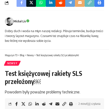
Michał Lis
Dobry duch i woda na młyn naszej redakcji. Pilnuje terminów, buduje treści
i tworzy layout magazynu. Czasami też znajduje czas na filiżankę kawy,
bez której nie wyobraża sobie życia.
Magazyn T3
>
Blog
>
Newsy
>
Test księżycowej rakiety SLS przełożony￼
NEWSY
Test księżycowej rakiety SLS
przełożony￼
Powodem były poważne problemy techniczne.
2 minut(y) czytania