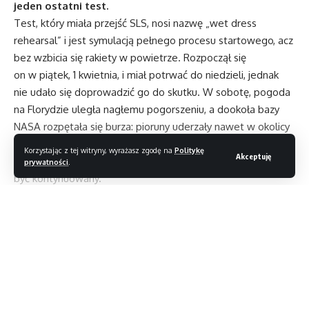
jeden ostatni test.
Test, który miała przejść SLS, nosi nazwę „wet dress
rehearsal” i jest symulacją pełnego procesu startowego, acz
bez wzbicia się rakiety w powietrze. Rozpoczął się
on w piątek, 1 kwietnia, i miał potrwać do niedzieli, jednak
nie udało się doprowadzić go do skutku. W sobotę, pogoda
na Florydzie uległa nagłemu pogorszeniu, a dookoła bazy
NASA rozpętała się burza: pioruny uderzały nawet w okolicy
wyrzutni, na której zamontowana była SLS. Na szczęście,
Korzystając z tej witryny, wyrażasz zgodę na
Politykę
Akceptuję
system przeciwpiorunowy zadziałał poprawnie i test mógł
prywatności
.
być kontynuowany.
Poważniejsze problemy zostały zaobserwowane
w niedzielę: w trakcie tankowania rakiety, technicy zauważyli
nieprawidłowe działanie systemu wentylatorów. Pełnią one
Czytaj dalej
kluczową rolę w procesie uzupełniania paliwa: zapewniają
odpowiednie ciśnienie w kluczowych punktach wyrzutni
i odprowadzają niebezpieczne gazy, co zapobiega zapaleniu
Magazyn T3
>
Blog
>
Gaming
>
PlayStation Plus z hitami na kwiecień￼
się paliwa. Błąd ten okazał się na tyle istotny, że NASA