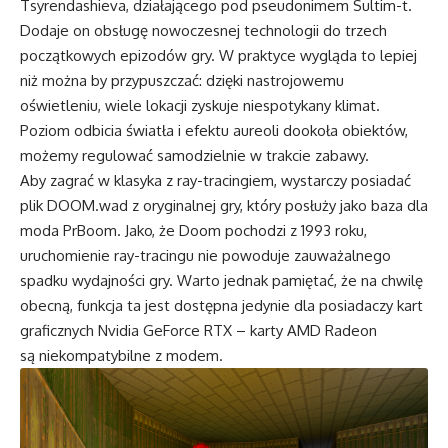
Tsyrendashieva, działającego pod pseudonimem Sultim-t.
Dodaje on obsługę nowoczesnej technologii do trzech
początkowych epizodów gry. W praktyce wygląda to lepiej
niż można by przypuszczać: dzięki nastrojowemu
oświetleniu, wiele lokacji zyskuje niespotykany klimat.
Poziom odbicia światła i efektu aureoli dookoła obiektów,
możemy regulować samodzielnie w trakcie zabawy.
Aby zagrać w klasyka z ray-tracingiem, wystarczy posiadać
plik DOOM.wad z oryginalnej gry, który posłuży jako baza dla
moda PrBoom. Jako, że Doom pochodzi z 1993 roku,
uruchomienie ray-tracingu nie powoduje zauważalnego
spadku wydajności gry. Warto jednak pamiętać, że na chwilę
obecną, funkcja ta jest dostępna jedynie dla posiadaczy kart
graficznych Nvidia GeForce RTX – karty AMD Radeon
są niekompatybilne z modem.