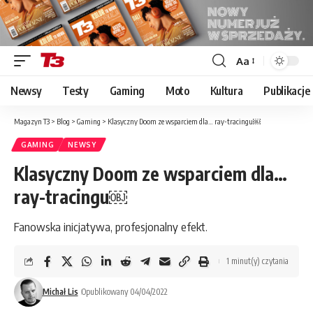
Aa
Font
Resizer
Newsy
Testy
Gaming
Moto
Kultura
Publikacje
Magazyn T3
>
Blog
>
Gaming
>
Klasyczny Doom ze wsparciem dla… ray-tracingu￼
GAMING
NEWSY
Klasyczny Doom ze wsparciem dla…
ray-tracingu￼
Fanowska inicjatywa, profesjonalny efekt.
1 minut(y) czytania
Michał Lis
Opublikowany 04/04/2022