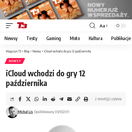
Aa
Font
Resizer
Newsy
Testy
Gaming
Moto
Kultura
Publikacje
Magazyn T3
>
Blog
>
Newsy
>
iCloud wchodzi do gry 12 października
NEWSY
iCloud wchodzi do gry 12
października
2 minut(y) czytania
Michał Lis
Opublikowany 05/10/2011