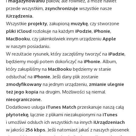
i
magazynowaniu
plików, ale również, a może nawet
przede wszystkim,
zsynchronizuje
wszystkie nasze
iUrządzenia
.
Wszystkie
projekty
, zakupioną
muzykę
, czy stworzone
pliki
iCloud
rozlokuje na każdym
iPodzie
,
iPhonie
,
MacBooku
, czy jakimkolwiek innym urządzeniu
Apple
w naszym posiadaniu.
W rezultacie rysunek, który zaczęliśmy tworzyć na
iPadzie
,
będziemy mogli potem dokończyć na
iPhonie
. Album,
który zakupiliśmy na
MacBooku
będziemy w stanie
odsłuchać na
iPhonie
. Jeśli dany plik zostanie
zmodyfikowany
na jednym urządzeniu,
zmianie
ulegnie
też jego kopia
na drugim. Możliwości są niemal
nieograniczone
.
Dodatkowo usługa
iTunes Match
przeskanuje naszą całą
płytotekę
, łącznie z plikami niezakupionymi na
iTunes
i umożliwi odsłuch ich wszystkich na innych
iUrządzeniach
w jakości
256 kbps
. Jeśli natomiast jakaś z naszych piosenek