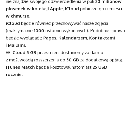
nie znajdzie swojego odzwierciedlenia w puli
20 milionów
piosenek w kolekcji Apple
,
iCloud
pobierze go i umieści
w
chmurze
.
iCloud
będzie również przechowywać nasze zdjęcia
(maksymalnie
1000
ostatnio wykonanych). Podobnie sprawa
będzie wyglądać z
Pages
,
Kalendarzem
,
Kontaktami
i
Mailami
.
W
iCloud 5 GB
przestrzeni dostaniemy za darmo
z możliwością rozszerzenia do
50 GB
za dodatkową opłatą.
iTunes Match
będzie kosztował natomiast
25 USD
rocznie
.