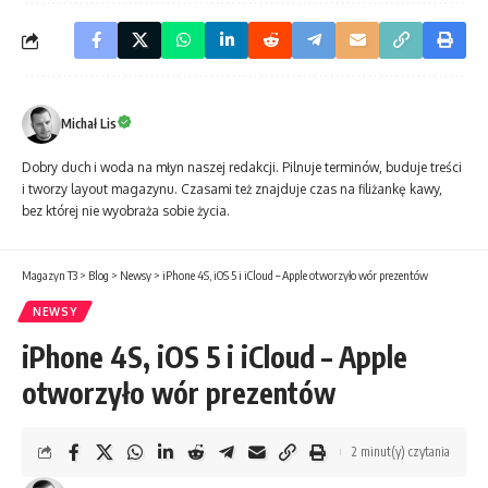
Michał Lis
Dobry duch i woda na młyn naszej redakcji. Pilnuje terminów, buduje treści
i tworzy layout magazynu. Czasami też znajduje czas na filiżankę kawy,
bez której nie wyobraża sobie życia.
Magazyn T3
>
Blog
>
Newsy
>
iPhone 4S, iOS 5 i iCloud – Apple otworzyło wór prezentów
NEWSY
iPhone 4S, iOS 5 i iCloud – Apple
otworzyło wór prezentów
2 minut(y) czytania