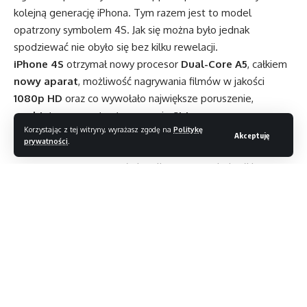
kolejną generację iPhona. Tym razem jest to model
opatrzony symbolem 4S. Jak się można było jednak
spodziewać nie obyło się bez kilku rewelacji.
iPhone 4S
otrzymał nowy procesor
Dual-Core A5
, całkiem
nowy
aparat
, możliwość nagrywania filmów w jakości
1080p HD
oraz co wywołało największe poruszenie,
osobistego asystenta
o nazwie
Siri
.
Korzystając z tej witryny, wyrażasz zgodę na
Politykę
Dzięki zdwojonej mocy procesora
iPhone
jest teraz
szybszy
Akceptuję
prywatności
.
i potrafi wykonać wiele operacji w znacznie
krótszym
czasie
.
Aparat
otrzymał nie tylko
8 Mpix
, ale i całkiem
nową optykę
. Zdjęcia wykonane tym aparatem są w stanie
zawstydzić
nie tylko wszystkie inne
smartphony
,
ale i nie jeden
aparat kompaktowy
.
Czytaj dalej
Zupełną nowością jest tu
asystent głosowy
w postaci
tak zwanej
Siri
. Jest to coś znacznie więcej niż zwykły
rejestrator głosu
.
Siri
potrafi
interpretować
nasze
bardzo złożone
komendy
,
polecenia
i
zapytania,
a potem
udzielać na nie pożądane odpowiedzi. Jest to zupełnie