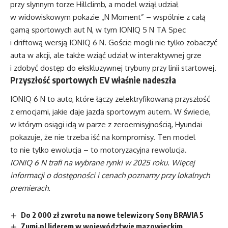
przy słynnym torze Hillclimb, a model wziął udział
w widowiskowym pokazie „N Moment” – wspólnie z całą
gamą sportowych aut N, w tym IONIQ 5 N TA Spec
i driftową wersją IONIQ 6 N. Goście mogli nie tylko zobaczyć
auta w akcji, ale także wziąć udział w interaktywnej grze
i zdobyć dostęp do ekskluzywnej trybuny przy linii startowej.
Przyszłość sportowych EV właśnie nadeszła
IONIQ 6 N to auto, które łączy zelektryfikowaną przyszłość
z emocjami, jakie daje jazda sportowym autem. W świecie,
w którym osiągi idą w parze z zeroemisyjnością, Hyundai
pokazuje, że nie trzeba iść na kompromisy. Ten model
to nie tylko ewolucja – to motoryzacyjna rewolucja.
IONIQ 6 N trafi na wybrane rynki w 2025 roku. Więcej
informacji o dostępności i cenach poznamy przy lokalnych
premierach.
Do 2 000 zł zwrotu na nowe telewizory Sony BRAVIA 5
Zumi.pl liderem w województwie mazowieckim