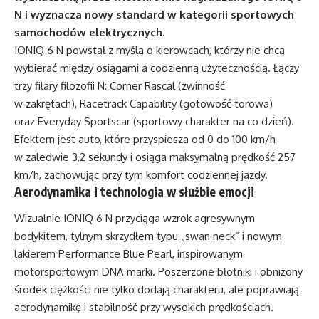
N i wyznacza nowy standard w kategorii sportowych
samochodów elektrycznych.
IONIQ 6 N powstał z myślą o kierowcach, którzy nie chcą
wybierać między osiągami a codzienną użytecznością. Łączy
trzy filary filozofii N: Corner Rascal (zwinność
w zakrętach), Racetrack Capability (gotowość torowa)
oraz Everyday Sportscar (sportowy charakter na co dzień).
Efektem jest auto, które przyspiesza od 0 do 100 km/h
w zaledwie 3,2 sekundy i osiąga maksymalną prędkość 257
km/h, zachowując przy tym komfort codziennej jazdy.
Aerodynamika i technologia w służbie emocji
Wizualnie IONIQ 6 N przyciąga wzrok agresywnym
bodykitem, tylnym skrzydłem typu „swan neck” i nowym
lakierem Performance Blue Pearl, inspirowanym
motorsportowym DNA marki. Poszerzone błotniki i obniżony
środek ciężkości nie tylko dodają charakteru, ale poprawiają
aerodynamikę i stabilność przy wysokich prędkościach.