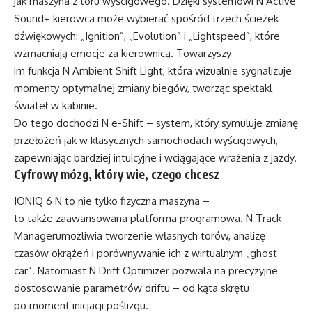
jak maszyna z toru wyścigowego. Dzięki systemowi N Active
Sound+ kierowca może wybierać spośród trzech ścieżek
dźwiękowych: „Ignition”, „Evolution” i „Lightspeed”, które
wzmacniają emocje za kierownicą. Towarzyszy
im funkcja N Ambient Shift Light, która wizualnie sygnalizuje
momenty optymalnej zmiany biegów, tworząc spektakl
świateł w kabinie.
Do tego dochodzi N e-Shift – system, który symuluje zmianę
przełożeń jak w klasycznych samochodach wyścigowych,
zapewniając bardziej intuicyjne i wciągające wrażenia z jazdy.
Cyfrowy mózg, który wie, czego chcesz
IONIQ 6 N to nie tylko fizyczna maszyna –
to także zaawansowana platforma programowa. N Track
Managerumożliwia tworzenie własnych torów, analizę
czasów okrążeń i porównywanie ich z wirtualnym „ghost
car”. Natomiast N Drift Optimizer pozwala na precyzyjne
dostosowanie parametrów driftu – od kąta skrętu
po moment inicjacji poślizgu.