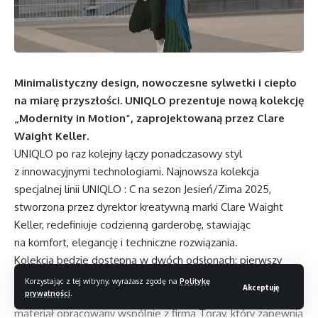
Minimalistyczny design, nowoczesne sylwetki i ciepło
na miarę przyszłości. UNIQLO prezentuje nową kolekcję
„Modernity in Motion”, zaprojektowaną przez Clare
Waight Keller.
UNIQLO po raz kolejny łączy ponadczasowy styl
z innowacyjnymi technologiami. Najnowsza kolekcja
specjalnej linii UNIQLO : C na sezon Jesień/Zima 2025,
stworzona przez dyrektor kreatywną marki Clare Waight
Keller, redefiniuje codzienną garderobę, stawiając
na komfort, elegancję i techniczne rozwiązania.
Kolekcja będzie dostępna w dwóch odsłonach: pierwszy
drop od 21 lipca, drugi — bardziej zimowy — od 4 września.
Korzystając z tej witryny, wyrażasz zgodę na
Politykę
Akceptuję
prywatności
.
Wśród nowości znajdziemy m.in. PUFFERTECH – innowacyjny
materiał opracowany wspólnie z firmą Toray, który zapewnia