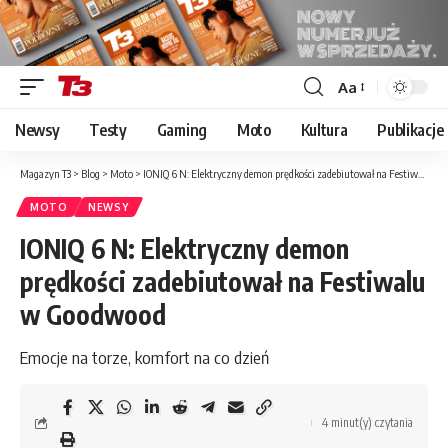
Aa
Font
Resizer
Newsy
Testy
Gaming
Moto
Kultura
Publikacje
Magazyn T3
>
Blog
>
Moto
>
IONIQ 6 N: Elektryczny demon prędkości zadebiutował na Festiwalu w Goodwood
MOTO
NEWSY
IONIQ 6 N: Elektryczny demon
prędkości zadebiutował na Festiwalu
w Goodwood
Emocje na torze, komfort na co dzień
4 minut(y) czytania