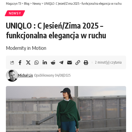
Magazyn T3
>
Blog
>
Newsy
>
UNIQLO : C Jesień/Zima 2025 – funkcjonalna elegancja w ruchu
NEWSY
UNIQLO : C Jesień/Zima 2025 –
funkcjonalna elegancja w ruchu
Modernity in Motion
2 minut(y) czytania
Michał Lis
Opublikowany 04/08/2025