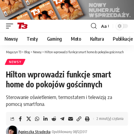
Aa
Font
Resizer
Newsy
Testy
Gaming
Moto
Kultura
Publikacje
Magazyn T3
>
Blog
>
Newsy
>
Hilton wprowadzi funkcje smart home do pokojów gościnnych
NEWSY
Hilton wprowadzi funkcje smart
home do pokojów gościnnych
Sterowanie oświetleniem, termostatem i telewizją za
pomocą smartfona.
2 minut(y) czytania
Agnieszka Stradecka
Opublikowany 08/12/2017