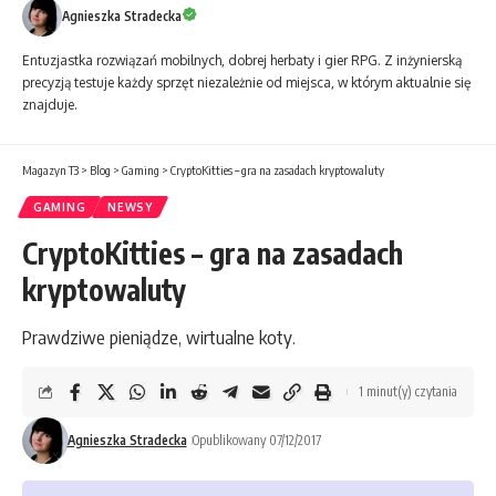
Agnieszka Stradecka
Entuzjastka rozwiązań mobilnych, dobrej herbaty i gier RPG. Z inżynierską
precyzją testuje każdy sprzęt niezależnie od miejsca, w którym aktualnie się
znajduje.
Magazyn T3
>
Blog
>
Gaming
>
CryptoKitties – gra na zasadach kryptowaluty
GAMING
NEWSY
CryptoKitties – gra na zasadach
kryptowaluty
Prawdziwe pieniądze, wirtualne koty.
1 minut(y) czytania
Agnieszka Stradecka
Opublikowany 07/12/2017