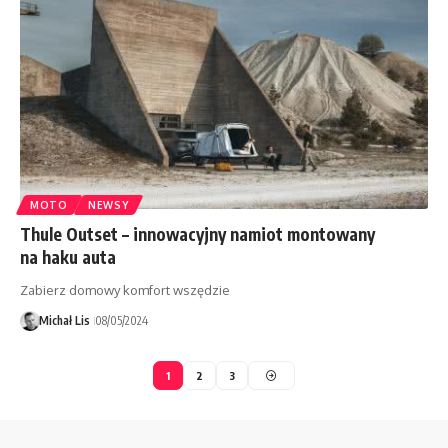
MOTO
NEWSY
Thule Outset – innowacyjny namiot montowany
na haku auta
Zabierz domowy komfort wszędzie
Michał Lis
08/05/2024
1
2
3