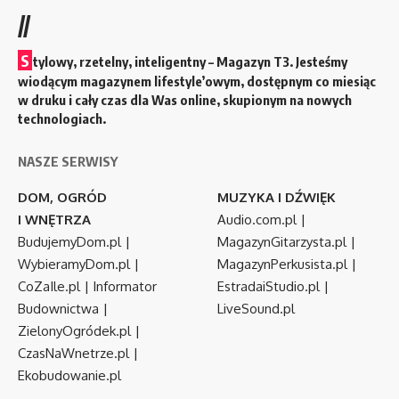
//
S
tylowy, rzetelny, inteligentny – Magazyn T3. Jesteśmy
wiodącym magazynem lifestyle’owym, dostępnym co miesiąc
w druku i cały czas dla Was online, skupionym na nowych
technologiach.
NASZE SERWISY
DOM, OGRÓD
MUZYKA I DŹWIĘK
I WNĘTRZA
Audio.com.pl
|
BudujemyDom.pl
|
MagazynGitarzysta.pl
|
WybieramyDom.pl
|
MagazynPerkusista.pl
|
CoZaIle.pl
|
Informator
EstradaiStudio.pl
|
Budownictwa
|
LiveSound.pl
ZielonyOgródek.pl
|
CzasNaWnetrze.pl
|
Ekobudowanie.pl