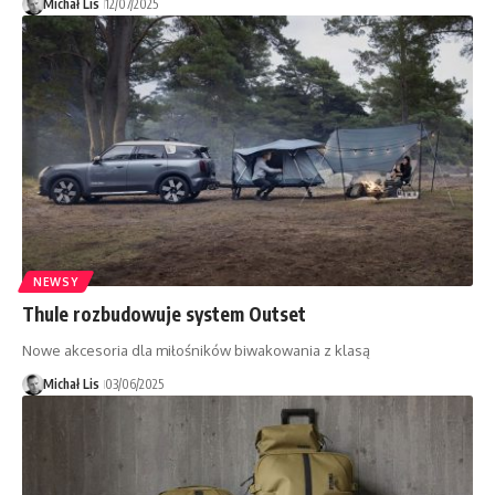
Michał Lis
12/07/2025
NEWSY
Thule rozbudowuje system Outset
Nowe akcesoria dla miłośników biwakowania z klasą
Michał Lis
03/06/2025