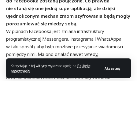
do Facebooka zostaną połączone. Co prawda
nie staną się one jedną superaplikacją, ale dzięki
ujednoliconym mechanizmom szyfrowania będą mogły
porozumiewać się między sobą.
W planach Facebooka jest zmiana infrastruktury
programistycznej Messengera, Instagrama i WhatsAppa
w taki sposób, aby było możliwe przesyłanie wiadomości
pomiędzy nimi. Ma ono działać nawet wtedy,
gdy użytkownicy posiadają konto jedynie w jednym z trzech
Korzystając z tej witryny, wyrażasz zgodę na
Politykę
Akceptuję
wymienionych serwisów. Połączenie trzech aplikacji wymusi
prywatności
.
również dostosowanie mechanizmów szyfrowania.
Najbardziej zaawansowane posiada WhatsApp,
który wspiera mechanizm typu E2EE, czyli od nadawcy
do odbiorcy – wiadomość jest zaszyfrowana w taki sposób,
że osoby trzecie nie mają do niej dostępu na żadnym etapie
jej przesyłania.
Unifikacja trzech aplikacji ma ułatwić nawiązywanie kontaktu
Czytaj dalej
pomiędzy użytkownikami różnych usług należących