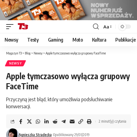
Aa
Font
Resizer
Newsy
Testy
Gaming
Moto
Kultura
Publikacje
Magazyn T3
>
Blog
>
Newsy
>
Apple tymczasowo wyłącza grupowy FaceTime
NEWSY
Apple tymczasowo wyłącza grupowy
FaceTime
Przyczyną jest błąd, który umożliwia podsłuchiwanie
konwersacji.
2 minut(y) czytania
Agnieszka Stradecka
Opublikowany 29/01/2019