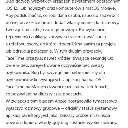
Błąd dotyczy wszystkich urządzeń z systemem operacyjnym
iOS 12.1 lub nowszym oraz komputerów z macOS Mojave.
Aby podsłuchać to, co robi dana osoba, należało zadzwonić
do niej przez FaceTime i dodać własny numer do rozmowy,
tworząc namiastkę czatu grupowego. Po wykonaniu
tej czynności aplikacja zaczynała transmitować audio
z telefonu osoby, do której dzwoniliśmy, zanim ta przyjęła
lub odrzuciła połączenie. W tym drugim przypadku
FaceTime przesyłał nawet krótkie, trwające sekundę lub
dwie wideo, zarejestrowane oczywiście bez wiedzy
użytkownika. Bug był szczególnie niebezpieczny dla
użytkowników korzystających z aplikacji na macOS –
FaceTime na Makach dzwoni dłużej niż na telefonach,
co pozwalało na dłuższy czas podsłuchu.
W związku z tym błędem Apple postanowiło tymczasowo
wyłączyć rozmowy grupowe – oficjalny status systemowy
aplikacji określony jest jako „bieżący problem”. Funkcja
powróci dopiero wtedy, gdy bug zostanie wyeliminowany.