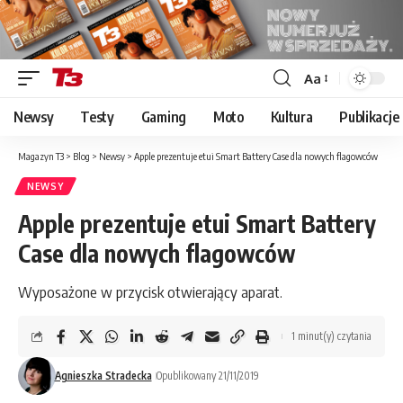
Aa
Font
Resizer
Newsy
Testy
Gaming
Moto
Kultura
Publikacje
Magazyn T3
>
Blog
>
Newsy
>
Apple prezentuje etui Smart Battery Case dla nowych flagowców
NEWSY
Apple prezentuje etui Smart Battery
Case dla nowych flagowców
Wyposażone w przycisk otwierający aparat.
1 minut(y) czytania
Agnieszka Stradecka
Opublikowany 21/11/2019