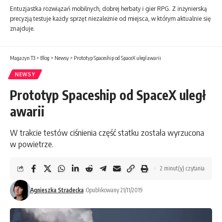
Entuzjastka rozwiązań mobilnych, dobrej herbaty i gier RPG. Z inżynierską
precyzją testuje każdy sprzęt niezależnie od miejsca, w którym aktualnie się
znajduje.
Magazyn T3
>
Blog
>
Newsy
>
Prototyp Spaceship od SpaceX uległ awarii
NEWSY
Prototyp Spaceship od SpaceX uległ
awarii
W trakcie testów ciśnienia część statku została wyrzucona
w powietrze.
2 minut(y) czytania
Agnieszka Stradecka
Opublikowany 21/11/2019