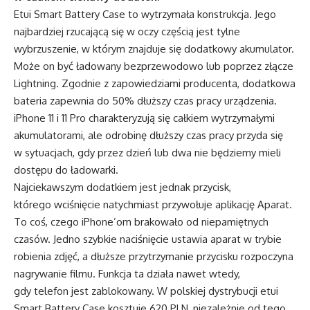
Etui Smart Battery Case to wytrzymała konstrukcja. Jego
najbardziej rzucającą się w oczy częścią jest tylne
wybrzuszenie, w którym znajduje się dodatkowy akumulator.
Może on być ładowany bezprzewodowo lub poprzez złącze
Lightning. Zgodnie z zapowiedziami producenta, dodatkowa
bateria zapewnia do 50% dłuższy czas pracy urządzenia.
iPhone 11 i 11 Pro charakteryzują się całkiem wytrzymałymi
akumulatorami, ale odrobinę dłuższy czas pracy przyda się
w sytuacjach, gdy przez dzień lub dwa nie będziemy mieli
dostępu do ładowarki.
Najciekawszym dodatkiem jest jednak przycisk,
którego wciśnięcie natychmiast przywołuje aplikację Aparat.
To coś, czego iPhone’om brakowało od niepamiętnych
czasów. Jedno szybkie naciśnięcie ustawia aparat w trybie
robienia zdjęć, a dłuższe przytrzymanie przycisku rozpoczyna
nagrywanie filmu. Funkcja ta działa nawet wtedy,
gdy telefon jest zablokowany. W polskiej dystrybucji etui
Smart Battery Case kosztuje 620 PLN, niezależnie od tego,