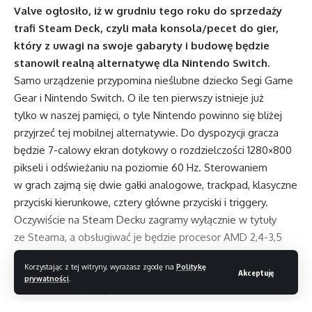
Valve ogłosiło, iż w grudniu tego roku do sprzedaży
trafi Steam Deck, czyli mała konsola/pecet do gier,
który z uwagi na swoje gabaryty i budowę będzie
stanowił realną alternatywę dla Nintendo Switch.
Samo urządzenie przypomina nieślubne dziecko Segi Game
Gear i Nintendo Switch. O ile ten pierwszy istnieje już
tylko w naszej pamięci, o tyle Nintendo powinno się bliżej
przyjrzeć tej mobilnej alternatywie. Do dyspozycji gracza
będzie 7-calowy ekran dotykowy o rozdzielczości 1280×800
pikseli i odświeżaniu na poziomie 60 Hz. Sterowaniem
w grach zajmą się dwie gałki analogowe, trackpad, klasyczne
przyciski kierunkowe, cztery główne przyciski i triggery.
Oczywiście na Steam Decku zagramy wyłącznie w tytuły
ze Steama, a obsługiwać je będzie procesor AMD 2,4-3,5
GHz z GPU 1,6 GHz i ośmioma RDNA 2. W środku znajdzie się
Korzystając z tej witryny, wyrażasz zgodę na
Politykę
również 16 GB RAM LPDDR5 i bateria, która w zależności
Akceptuję
prywatności
.
od wielu różnych czynników będzie wystarczała na od 2 do 9
godzin rozrywki.