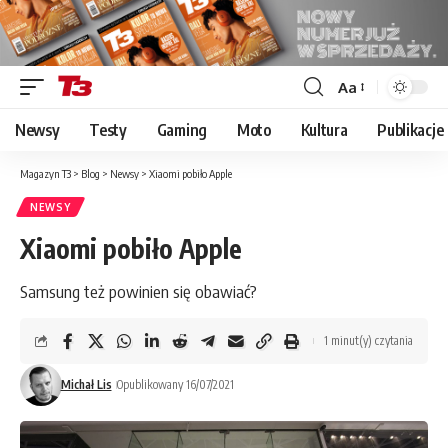
Aa
Font
Resizer
Newsy
Testy
Gaming
Moto
Kultura
Publikacje
Magazyn T3
>
Blog
>
Newsy
>
Xiaomi pobiło Apple
NEWSY
Xiaomi pobiło Apple
Samsung też powinien się obawiać?
1 minut(y) czytania
Michał Lis
Opublikowany 16/07/2021