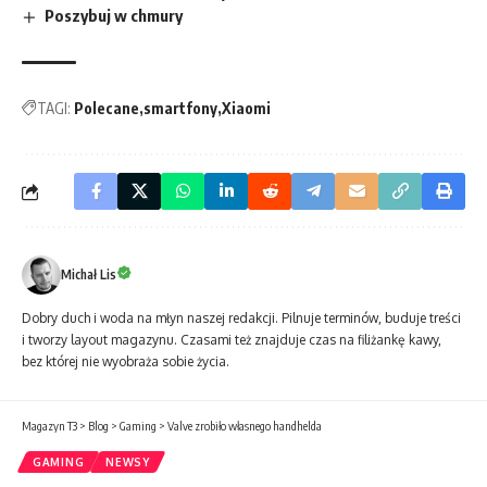
Poszybuj w chmury
TAGI:
Polecane
smartfony
Xiaomi
Michał Lis
Dobry duch i woda na młyn naszej redakcji. Pilnuje terminów, buduje treści
i tworzy layout magazynu. Czasami też znajduje czas na filiżankę kawy,
bez której nie wyobraża sobie życia.
Magazyn T3
>
Blog
>
Gaming
>
Valve zrobiło własnego handhelda
GAMING
NEWSY