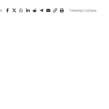
1 minut(y) czytania
ię