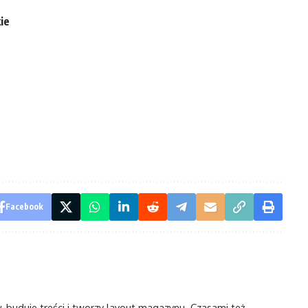
ie
Facebook
w, buduje treści i tworzy layout magazynu. Czasami też