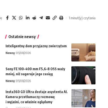
1 minut(y) czytania
ię
Ostatnie newsy
Inteligentny dom przyjazny zwierzętom
Newsy
05/08/2026
Sony FE 100–400 mm F5,6–8 OSS waży
mniej, niż sugeruje jego zasięg
Newsy
05/08/2026
Insta360 GO Ultra dostaje asystenta AI.
Kamera przetłumaczy rozmowę
i wyjaśni, co właśnie oglądamy