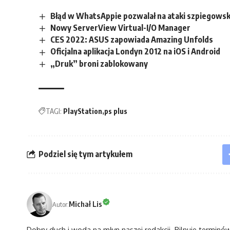
Błąd w WhatsAppie pozwalał na ataki szpiegowsk
Nowy ServerView Virtual-I/O Manager
CES 2022: ASUS zapowiada Amazing Unfolds
Oficjalna aplikacja Londyn 2012 na iOS i Android
„Druk” broni zablokowany
TAGI:
PlayStation
ps plus
Podziel się tym artykułem
Michał Lis
Autor:
Dobry duch i woda na młyn naszej redakcji. Pilnuje terminó