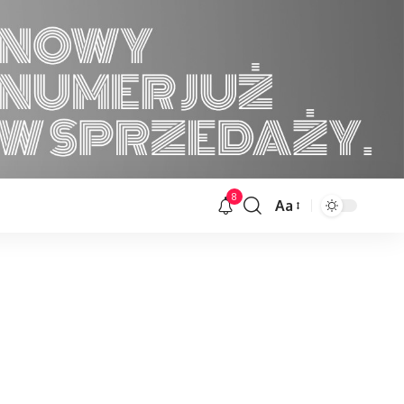
8
Aa
Font
Resizer