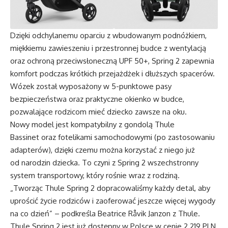
Dzięki odchylanemu oparciu z wbudowanym podnóżkiem,
miękkiemu zawieszeniu i przestronnej budce z wentylacją
oraz ochroną przeciwsłoneczną UPF 50+, Spring 2 zapewnia
komfort podczas krótkich przejażdżek i dłuższych spacerów.
Wózek został wyposażony w 5-punktowe pasy
bezpieczeństwa oraz praktyczne okienko w budce,
pozwalające rodzicom mieć dziecko zawsze na oku.
Nowy model jest kompatybilny z gondolą Thule
Bassinet oraz fotelikami samochodowymi (po zastosowaniu
adapterów), dzięki czemu można korzystać z niego już
od narodzin dziecka. To czyni z Spring 2 wszechstronny
system transportowy, który rośnie wraz z rodziną.
„Tworząc Thule Spring 2 dopracowaliśmy każdy detal, aby
uprościć życie rodziców i zaoferować jeszcze więcej wygody
na co dzień” – podkreśla Beatrice Råvik Janzon z Thule.
Thule Spring 2 jest już dostępny w Polsce w cenie 2 219 PLN.