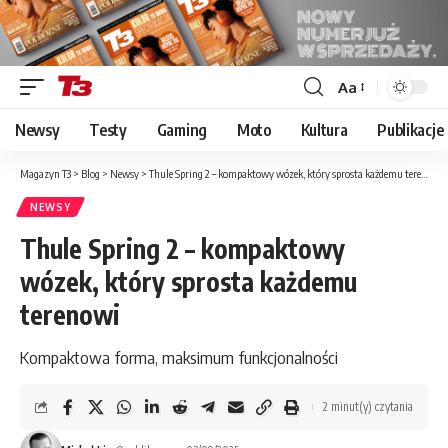
Aa
Font
Resizer
Newsy
Testy
Gaming
Moto
Kultura
Publikacje
Magazyn T3
>
Blog
>
Newsy
>
Thule Spring 2 – kompaktowy wózek, który sprosta każdemu terenowi
NEWSY
Thule Spring 2 – kompaktowy
wózek, który sprosta każdemu
terenowi
Kompaktowa forma, maksimum funkcjonalności
2 minut(y) czytania