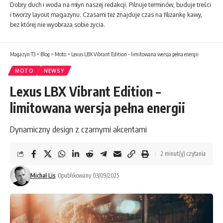
Dobry duch i woda na młyn naszej redakcji. Pilnuje terminów, buduje treści
i tworzy layout magazynu. Czasami też znajduje czas na filiżankę kawy,
bez której nie wyobraża sobie życia.
Magazyn T3
>
Blog
>
Moto
>
Lexus LBX Vibrant Edition – limitowana wersja pełna energii
MOTO
NEWSY
Lexus LBX Vibrant Edition –
limitowana wersja pełna energii
Dynamiczny design z czarnymi akcentami
2 minut(y) czytania
Michał Lis
Opublikowany 03/09/2025