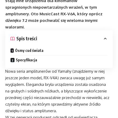
stają inne urządzenia dla kinomanów
spragnionych niepowtarzalnych wrażeń, w tym
amplitunery. Oto MusicCast RX-V6A, który oprócz
dźwięku 7.2 może pochwalić się wieloma innymi
walorami.
Spis treści
Ósmy cud świata
Specyfikacja
Nowa seria amplitunerów od Yamahy (znajdziemy w niej
jeszcze jeden model, RX-V4A) zwraca uwagę już samym
wyglądem. Elegancka bryła urządzenia została osadzona
na grubych i solidnych nóżkach, a błyszczące wykończenie
przedniej części niezauważalnie przechodzi w niewielki, acz
czytelny ekran, na którym sprawdzimy aktywne źródło
dźwięku i status amplitunera.
W tej generacji producent odszedł od wyświetlacza