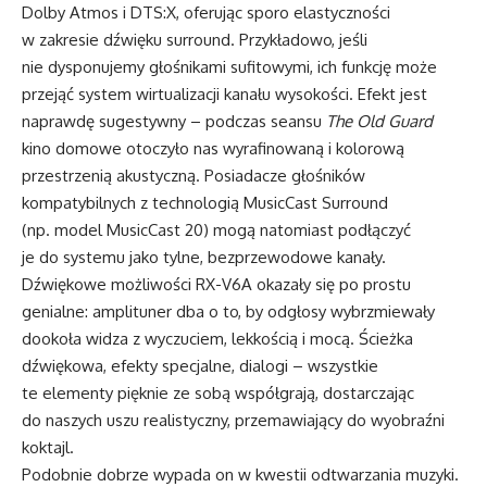
Dolby Atmos i DTS:X, oferując sporo elastyczności
w zakresie dźwięku surround. Przykładowo, jeśli
nie dysponujemy głośnikami sufitowymi, ich funkcję może
przejąć system wirtualizacji kanału wysokości. Efekt jest
naprawdę sugestywny – podczas seansu
The Old Guard
kino domowe otoczyło nas wyrafinowaną i kolorową
przestrzenią akustyczną. Posiadacze głośników
kompatybilnych z technologią MusicCast Surround
(np. model MusicCast 20) mogą natomiast podłączyć
je do systemu jako tylne, bezprzewodowe kanały.
Dźwiękowe możliwości RX-V6A okazały się po prostu
genialne: amplituner dba o to, by odgłosy wybrzmiewały
dookoła widza z wyczuciem, lekkością i mocą. Ścieżka
dźwiękowa, efekty specjalne, dialogi – wszystkie
te elementy pięknie ze sobą współgrają, dostarczając
do naszych uszu realistyczny, przemawiający do wyobraźni
koktajl.
Podobnie dobrze wypada on w kwestii odtwarzania muzyki.