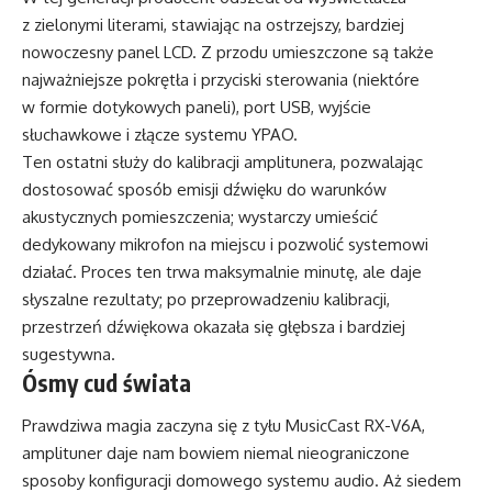
z zielonymi literami, stawiając na ostrzejszy, bardziej
nowoczesny panel LCD. Z przodu umieszczone są także
najważniejsze pokrętła i przyciski sterowania (niektóre
w formie dotykowych paneli), port USB, wyjście
słuchawkowe i złącze systemu YPAO.
Ten ostatni służy do kalibracji amplitunera, pozwalając
dostosować sposób emisji dźwięku do warunków
akustycznych pomieszczenia; wystarczy umieścić
dedykowany mikrofon na miejscu i pozwolić systemowi
działać. Proces ten trwa maksymalnie minutę, ale daje
słyszalne rezultaty; po przeprowadzeniu kalibracji,
przestrzeń dźwiękowa okazała się głębsza i bardziej
sugestywna.
Ósmy cud świata
Prawdziwa magia zaczyna się z tyłu MusicCast RX-V6A,
amplituner daje nam bowiem niemal nieograniczone
sposoby konfiguracji domowego systemu audio. Aż siedem