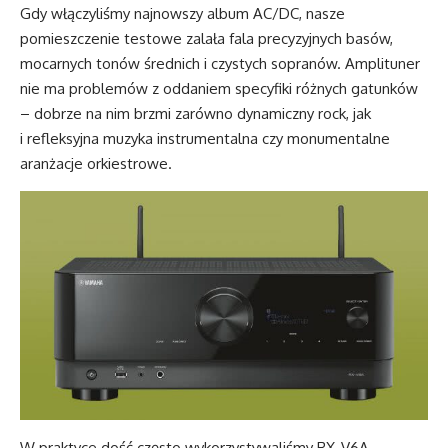
Gdy włączyliśmy najnowszy album AC/DC, nasze
pomieszczenie testowe zalała fala precyzyjnych basów,
mocarnych tonów średnich i czystych sopranów. Amplituner
nie ma problemów z oddaniem specyfiki różnych gatunków
– dobrze na nim brzmi zarówno dynamiczny rock, jak
i refleksyjna muzyka instrumentalna czy monumentalne
aranżacje orkiestrowe.
W praktyce dość często wykorzystywaliśmy RX-V6A