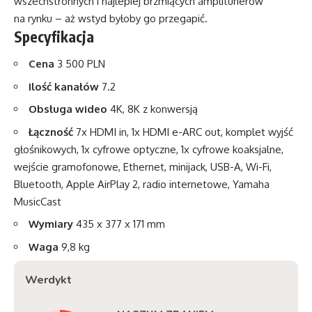
wszechstronnych i najlepiej brzmiących amplitunerów
na rynku – aż wstyd byłoby go przegapić.
Specyfikacja
Cena
3 500 PLN
Ilość kanałów
7.2
Obsługa wideo
4K, 8K z konwersją
Łączność
7x HDMI in, 1x HDMI e-ARC out, komplet wyjść
głośnikowych, 1x cyfrowe optyczne, 1x cyfrowe koaksjalne,
wejście gramofonowe, Ethernet, minijack, USB-A, Wi-Fi,
Bluetooth, Apple AirPlay 2, radio internetowe, Yamaha
MusicCast
Wymiary
435 x 377 x 171 mm
Waga
9,8 kg
Werdykt