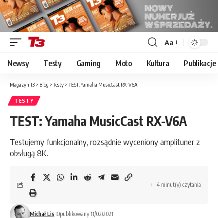
Aa
Font
Resizer
Newsy
Testy
Gaming
Moto
Kultura
Publikacje
Magazyn T3
>
Blog
>
Testy
>
TEST: Yamaha MusicCast RX-V6A
TESTY
TEST: Yamaha MusicCast RX-V6A
Testujemy funkcjonalny, rozsądnie wyceniony amplituner z
obsługą 8K.
4 minut(y) czytania
Michał Lis
Opublikowany 11/02/2021