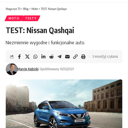
Magazyn T3
>
Blog
>
Moto
>
TEST: Nissan Qashqai
MOTO
TESTY
TEST: Nissan Qashqai
Niezmiennie wygodne i funkcjonalne auto.
3 minut(y) czytania
Marcin Kubicki
Opublikowany 10/02/2021