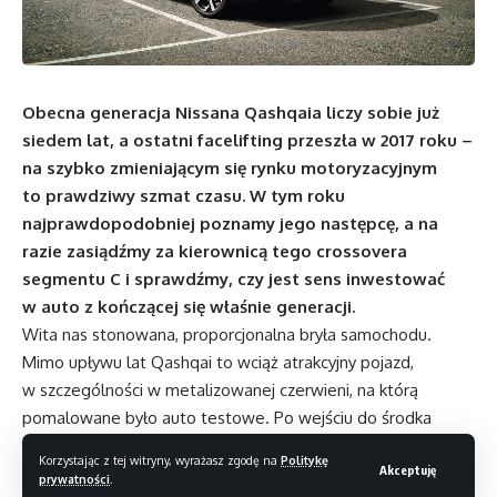
Obecna generacja Nissana Qashqaia liczy sobie już
siedem lat, a ostatni facelifting przeszła w 2017 roku –
na szybko zmieniającym się rynku motoryzacyjnym
to prawdziwy szmat czasu. W tym roku
najprawdopodobniej poznamy jego następcę, a na
razie zasiądźmy za kierownicą tego crossovera
segmentu C i sprawdźmy, czy jest sens inwestować
w auto z kończącej się właśnie generacji.
Wita nas stonowana, proporcjonalna bryła samochodu.
Mimo upływu lat Qashqai to wciąż atrakcyjny pojazd,
w szczególności w metalizowanej czerwieni, na którą
pomalowane było auto testowe. Po wejściu do środka
trudno było nam jednak opanować wrażenie, że jego
Korzystając z tej witryny, wyrażasz zgodę na
Politykę
Akceptuję
wzornictwo zaczyna trochę trącić myszką – wszechobecne
prywatności
.