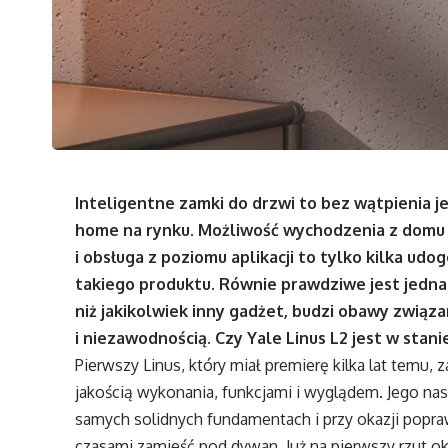
Inteligentne zamki do drzwi to bez wątpienia j
home na rynku. Możliwość wychodzenia z domu 
i obsługa z poziomu aplikacji to tylko kilka udo
takiego produktu. Równie prawdziwe jest jednak
niż jakikolwiek inny gadżet, budzi obawy zwi
i niezawodnością. Czy Yale Linus L2 jest w stani
Pierwszy Linus, który miał premierę kilka lat temu
jakością wykonania, funkcjami i wyglądem. Jego n
samych solidnych fundamentach i przy okazji poprawi
czasami zamieść pod dywan. Już na pierwszy rzut o