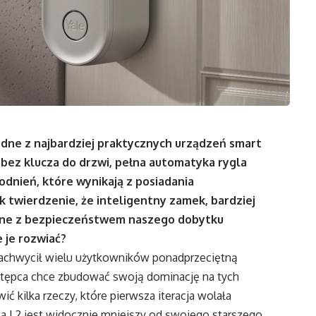
edne z najbardziej praktycznych urządzeń smart
bez klucza do drzwi, pełna automatyka rygla
godnień, które wynikają z posiadania
 twierdzenie, że inteligentny zamek, bardziej
ązane z bezpieczeństwem naszego dobytku
e je rozwiać?
, zachwycił wielu użytkowników ponadprzeciętną
astępca chce zbudować swoją dominację na tych
ć kilka rzeczy, które pierwsza iteracja wolała
ka L2 jest widocznie mniejszy od swojego starszego