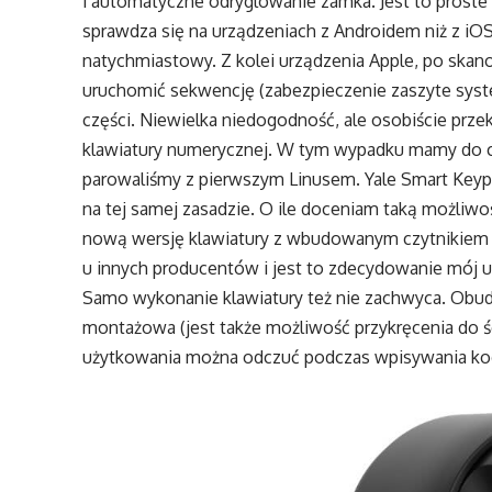
i automatyczne odryglowanie zamka. Jest to proste
sprawdza się na urządzeniach z Androidem niż z iOS
natychmiastowy. Z kolei urządzenia Apple, po skan
uruchomić sekwencję (zabezpieczenie zaszyte sys
części. Niewielka niedogodność, ale osobiście prz
klawiatury numerycznej. W tym wypadku mamy do c
parowaliśmy z pierwszym Linusem. Yale Smart Keypa
na tej samej zasadzie. O ile doceniam taką możliwoś
nową wersję klawiatury z wbudowanym czytnikiem li
u innych producentów i jest to zdecydowanie mój u
Samo wykonanie klawiatury też nie zachwyca. Obudow
montażowa (jest także możliwość przykręcenia do śc
użytkowania można odczuć podczas wpisywania k