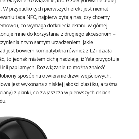
 i efektywne rozwiązanie, które zdecydowanie lepiej
. W przypadku tych pierwszych efekt jest niemal
owaniu taga NFC, najpierw pytają nas, czy chcemy
temowo), co wymaga dotknięcia ekranu w górnej
ekonuje mnie do korzystania z drugiego akcesorium –
zynienia z tym samym urządzeniem, jakie
d jest bowiem kompatybilna również z L2 i działa
ć, to jednak miałem cichą nadzieję, iż Yale przygotuje
nii papilarnych. Rozwiązanie to można znaleźć
lubiony sposób na otwieranie drzwi wejściowych.
a jest wykonana z niskiej jakości plastiku, a taśma
iany) z pianki, co zwłaszcza w pierwszych dniach
odu.