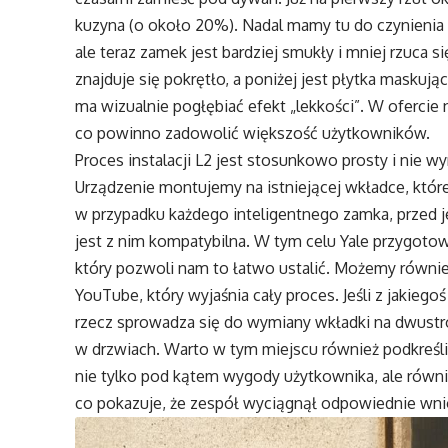
kuzyna (o około 20%). Nadal mamy tu do czynienia
ale teraz zamek jest bardziej smukły i mniej rzuca 
znajduje się pokrętło, a poniżej jest płytka maskuj
ma wizualnie pogłębiać efekt „lekkości”. W ofercie 
co powinno zadowolić większość użytkowników.
Proces instalacji L2 jest stosunkowo prosty i nie w
Urządzenie montujemy na istniejącej wkładce, które
w przypadku każdego inteligentnego zamka, przed j
jest z nim kompatybilna. W tym celu Yale przygoto
który pozwoli nam to łatwo ustalić. Możemy równie
YouTube, który wyjaśnia cały proces. Jeśli z jakiego
rzecz sprowadza się do wymiany wkładki na dwustro
w drzwiach. Warto w tym miejscu również podkreśl
nie tylko pod kątem wygody użytkownika, ale równi
co pokazuje, że zespół wyciągnął odpowiednie wnio