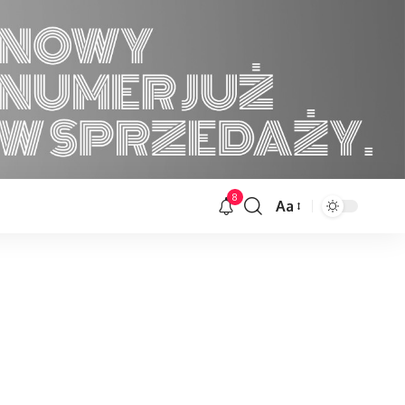
8
Aa
Font
Resizer