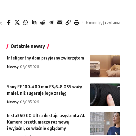
6 minut(y) czytania
ię
Ostatnie newsy
Inteligentny dom przyjazny zwierzętom
Newsy
05/08/2026
Sony FE 100–400 mm F5,6–8 OSS waży
mniej, niż sugeruje jego zasięg
Newsy
05/08/2026
Insta360 GO Ultra dostaje asystenta AI.
Kamera przetłumaczy rozmowę
i wyjaśni, co właśnie oglądamy