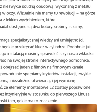
 z niezwykle solidną obudową, wykonaną z metalu,
się w oczy. Wizualnie nie mamy tu rewolucji – na górze
ąca z lekkim wyżłobieniem, które
nadal dostępne są dwa kolory: srebrny i czarny,
ymaga specjalistycznej wiedzy ani umiejętności.
 będzie przekręcać klucz w cylindrze. Podobnie jak
ego instalacją musimy sprawdzić, czy nasza wkładka
wało na swojej stronie interaktywnego pomocnika,
ż obejrzeć jeden z filmów na firmowym kanale
ś powodu nie spełniamy kryteriów instalacji, zwykle
nną, niezależnie otwieraną, i jej wymianę
ić, że elementy montażowe L2 zostały poprawione
eż inżynieryjnie w stosunku do pierwszego Linusa,
ski tam, gdzie ma to znaczenie.