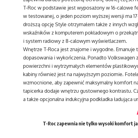
T-Roc w podstawie jest wyposażony w 16-calowe fel
w testowanej, o jeden poziom wyższej wersji ma 17-
droższą opcję Style otrzymałem także z innych wzg
wskaźników z komputerem pokładowym o przekątnej 1
i system radiowy z 8-calowym wyświetlaczem.
Wnętrze T-Roca jest znajome i wygodne. Emanuje te
dopasowania i wykończenia. Ponadto Volkswagen 
powierzchni i wytrzymałych elementów plastikowyc
kabiny również jest na najwyższym poziomie. Fote
wzmocnione, aby zapewnić maksymalny komfort na d
tapicerka dodaje wnętrzu gustownego kontrastu. Czt
a także opcjonalna indukcyjna podkładka ładująca u
T-Roc zapewnia nie tylko wysoki komfort ja