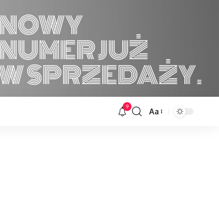
9
Aa
Font
Resizer