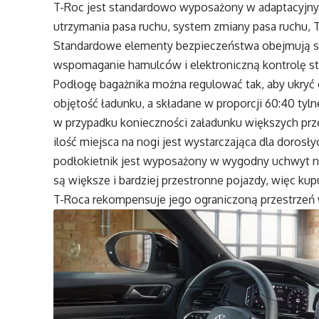
T-Roc jest standardowo wyposażony w adaptacyjn
utrzymania pasa ruchu, system zmiany pasa ruchu, T
Standardowe elementy bezpieczeństwa obejmują s
wspomaganie hamulców i elektroniczną kontrolę stab
Podłogę bagażnika można regulować tak, aby ukryć
objętość ładunku, a składane w proporcji 60:40 ty
w przypadku konieczności załadunku większych prze
ilość miejsca na nogi jest wystarczająca dla dorosł
podłokietnik jest wyposażony w wygodny uchwyt 
są większe i bardziej przestronne pojazdy, więc k
T-Roca rekompensuje jego ograniczoną przestrzeń