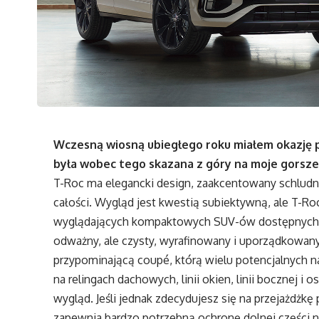
Wczesną wiosną ubiegłego roku miałem okazję pr
była wobec tego skazana z góry na moje gorsze 
T-Roc ma elegancki design, zaakcentowany schlud
całości. Wygląd jest kwestią subiektywną, ale T-Roc
wyglądających kompaktowych SUV-ów dostępnych obe
odważny, ale czysty, wyrafinowany i uporządkowany.
przypominającą coupé, którą wielu potencjalnych
na relingach dachowych, linii okien, linii bocznej 
wygląd. Jeśli jednak zdecydujesz się na przejażdżk
zapewnia bardzo potrzebną ochronę dolnej części n