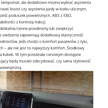
y tempomat, ale dodatkowo można wybrać asystenta
ravel Assist czy asystenta jazdy w korku ulicznym.
ześć poduszek powietrznych, ABS z EBD,
ilności z kontrolą trakcji.
 delikatne/cenne przedmioty lub zwiększyć
lne siedzenia zapewniają dodatkową elastyczność
dmiotów. Jeśli chodzi o komfort pasażerów z tyłu,
ych – ale nie jest to najwyższy komfort. Środkowy
na kubek. W tym przedziale cenowym dostępne
upujący będą musieli zdecydować, czy sama stylowość
 wewnętrzną.