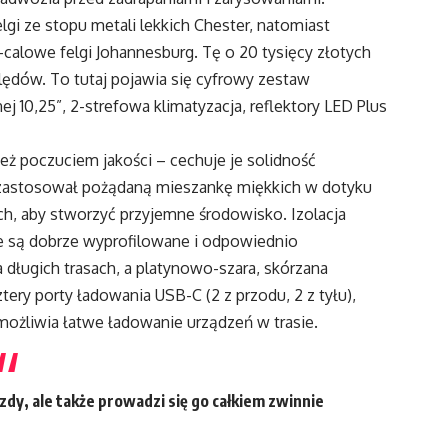
gi ze stopu metali lekkich Chester, natomiast
calowe felgi Johannesburg. Tę o 20 tysięcy złotych
lędów. To tutaj pojawia się cyfrowy zestaw
0,25”, 2-strefowa klimatyzacja, reflektory LED Plus
ż poczuciem jakości – cechuje je solidność
zastosował pożądaną mieszankę miękkich w dotyku
h, aby stworzyć przyjemne środowisko. Izolacja
le są dobrze wyprofilowane i odpowiednio
ługich trasach, a platynowo-szara, skórzana
ery porty ładowania USB-C (2 z przodu, 2 z tyłu),
możliwia łatwe ładowanie urządzeń w trasie.
zdy, ale także prowadzi się go całkiem zwinnie