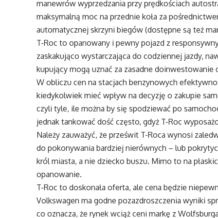
manewrów wyprzedzania przy prędkościach autost
maksymalną moc na przednie koła za pośrednictwem
automatycznej skrzyni biegów (dostępne są też ma
T-Roc to opanowany i pewny pojazd z responsywnym
zaskakująco wystarczająca do codziennej jazdy, na
kupujący mogą uznać za zasadne doinwestowanie do 
W obliczu cen na stacjach benzynowych efektywno
kiedykolwiek mieć wpływ na decyzję o zakupie samo
czyli tyle, ile można by się spodziewać po samochodz
jednak tankować dość często, gdyż T-Roc wyposażony
Należy zauważyć, że prześwit T-Roca wynosi zaledw
do pokonywania bardziej nierównych – lub pokrytyc
król miasta, a nie dziecko buszu. Mimo to na płaski
opanowanie.
T-Roc to doskonała oferta, ale cena będzie niepew
Volkswagen ma godne pozazdroszczenia wyniki spr
co oznacza, że rynek wciąż ceni markę z Wolfsburg