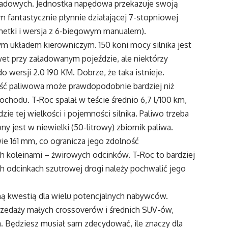
radowych. Jednostka napędowa przekazuje swoją
 fantastycznie płynnie działającej 7-stopniowej
netki i wersja z 6-biegowym manualem).
 układem kierowniczym. 150 koni mocy silnika jest
wet przy załadowanym pojeździe, ale niektórzy
wersji 2.0 190 KM. Dobrze, że taka istnieje.
ść paliwowa może prawdopodobnie bardziej niż
chodu. T-Roc spalał w teście średnio 6,7 l/100 km,
ie tej wielkości i pojemności silnika. Paliwo trzeba
 jest w niewielki (50-litrowy) zbiornik paliwa.
ie 161 mm, co ogranicza jego zdolność
h koleinami – żwirowych odcinków. T-Roc to bardziej
ch odcinkach szutrowej drogi należy pochwalić jego
ną kwestią dla wielu potencjalnych nabywców.
zedaży małych crossoverów i średnich SUV-ów,
a. Będziesz musiał sam zdecydować, ile znaczy dla