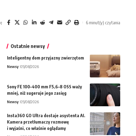
6 minut(y) czytania
ię
Ostatnie newsy
Inteligentny dom przyjazny zwierzętom
Newsy
05/08/2026
Sony FE 100–400 mm F5,6–8 OSS waży
mniej, niż sugeruje jego zasięg
Newsy
05/08/2026
Insta360 GO Ultra dostaje asystenta AI.
Kamera przetłumaczy rozmowę
i wyjaśni, co właśnie oglądamy