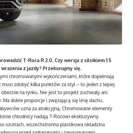
owadzić T-Roca R 2.0. Czy wersja z silnikiem 1.5
wrażenia z jazdy? Przekonajmy się.
nymi chromowanymi wykończeniami, które dopełniają
 musi zdobyć kilka punktów za styl – to jeden z lepiej
cnie na rynku. Nie jest to projekt zuchwały ani
 Ma dobre proporcje i zwężającą się linię dachu,
 nabywców uzna za atrakcyjną. Chromowane elementy
i osłonie chłodnicy nadają T-Rocowi ekskluzywny
ę po szutrach, wszechstronna plastikowa okładzina
adwozia przed zadrapaniami i zarysowaniami.