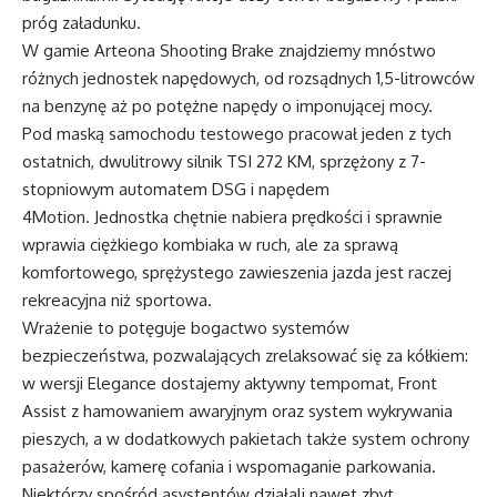
próg załadunku.
W gamie Arteona Shooting Brake znajdziemy mnóstwo
różnych jednostek napędowych, od rozsądnych 1,5-litrowców
na benzynę aż po potężne napędy o imponującej mocy.
Pod maską samochodu testowego pracował jeden z tych
ostatnich, dwulitrowy silnik TSI 272 KM, sprzężony z 7-
stopniowym automatem DSG i napędem
4Motion. Jednostka chętnie nabiera prędkości i sprawnie
wprawia ciężkiego kombiaka w ruch, ale za sprawą
komfortowego, sprężystego zawieszenia jazda jest raczej
rekreacyjna niż sportowa.
Wrażenie to potęguje bogactwo systemów
bezpieczeństwa, pozwalających zrelaksować się za kółkiem:
w wersji Elegance dostajemy aktywny tempomat, Front
Assist z hamowaniem awaryjnym oraz system wykrywania
pieszych, a w dodatkowych pakietach także system ochrony
pasażerów, kamerę cofania i wspomaganie parkowania.
Niektórzy spośród asystentów działali nawet zbyt