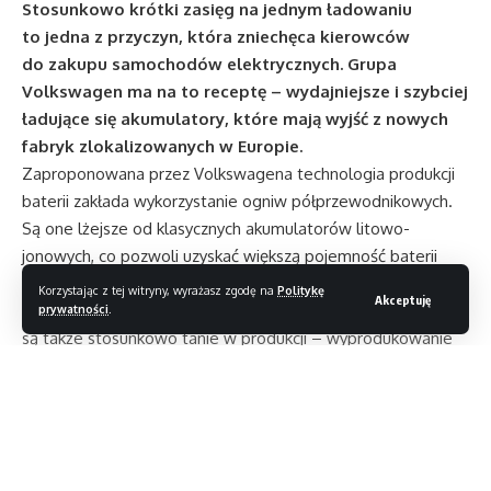
Stosunkowo krótki zasięg na jednym ładowaniu
to jedna z przyczyn, która zniechęca kierowców
do zakupu samochodów elektrycznych. Grupa
Volkswagen ma na to receptę – wydajniejsze i szybciej
ładujące się akumulatory, które mają wyjść z nowych
fabryk zlokalizowanych w Europie.
Zaproponowana przez Volkswagena technologia produkcji
baterii zakłada wykorzystanie ogniw półprzewodnikowych.
Są one lżejsze od klasycznych akumulatorów litowo-
jonowych, co pozwoli uzyskać większą pojemność baterii
bez zwiększania masy pojazdu, a na dodatek ładują się
Korzystając z tej witryny, wyrażasz zgodę na
Politykę
Akceptuję
szybciej niż konwencjonalne odpowiedniki. Akumulatory
prywatności
.
są także stosunkowo tanie w produkcji – wyprodukowanie
jednego kWh to mniej niż 100 euro, co według koncernu
zrówna koszty produkcji „elektryków” z pojazdami
spalinowymi. Pierwsze samochody Grupy VW
wykorzystujące nowe ogniwa mają pojawić się w 2023 roku,
a do 2030 r. baterie będą zasilały do 80% elektrycznych aut