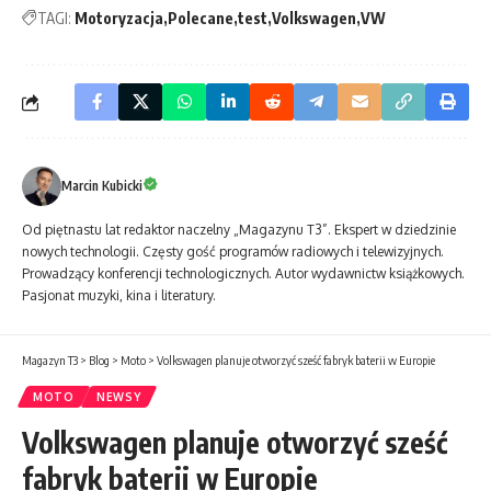
TAGI:
Motoryzacja
Polecane
test
Volkswagen
VW
Marcin Kubicki
Od piętnastu lat redaktor naczelny „Magazynu T3”. Ekspert w dziedzinie
nowych technologii. Częsty gość programów radiowych i telewizyjnych.
Prowadzący konferencji technologicznych. Autor wydawnictw książkowych.
Pasjonat muzyki, kina i literatury.
Magazyn T3
>
Blog
>
Moto
>
Volkswagen planuje otworzyć sześć fabryk baterii w Europie
MOTO
NEWSY
Volkswagen planuje otworzyć sześć
fabryk baterii w Europie