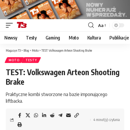
Aa
Font
Resizer
Newsy
Testy
Gaming
Moto
Kultura
Publikacje
Magazyn T3
>
Blog
>
Moto
>
TEST: Volkswagen Arteon Shooting Brake
MOTO
TESTY
TEST: Volkswagen Arteon Shooting
Brake
Praktyczne kombi stworzone na bazie imponującego
liftbacka.
4 minut(y) czytania