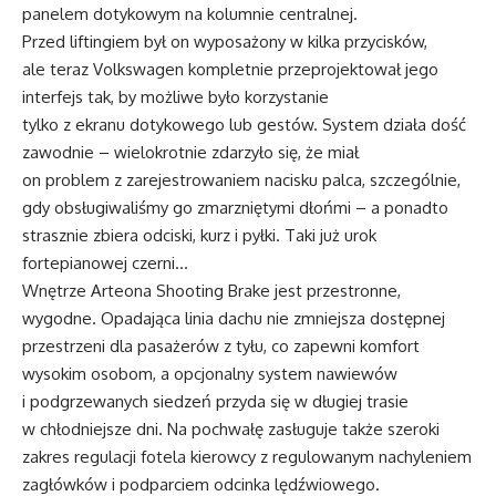
panelem dotykowym na kolumnie centralnej.
Przed liftingiem był on wyposażony w kilka przycisków,
ale teraz Volkswagen kompletnie przeprojektował jego
interfejs tak, by możliwe było korzystanie
tylko z ekranu dotykowego lub gestów. System działa dość
zawodnie – wielokrotnie zdarzyło się, że miał
on problem z zarejestrowaniem nacisku palca, szczególnie,
gdy obsługiwaliśmy go zmarzniętymi dłońmi – a ponadto
strasznie zbiera odciski, kurz i pyłki. Taki już urok
fortepianowej czerni…
Wnętrze Arteona Shooting Brake jest przestronne,
wygodne. Opadająca linia dachu nie zmniejsza dostępnej
przestrzeni dla pasażerów z tyłu, co zapewni komfort
wysokim osobom, a opcjonalny system nawiewów
i podgrzewanych siedzeń przyda się w długiej trasie
w chłodniejsze dni. Na pochwałę zasługuje także szeroki
zakres regulacji fotela kierowcy z regulowanym nachyleniem
zagłówków i podparciem odcinka lędźwiowego.