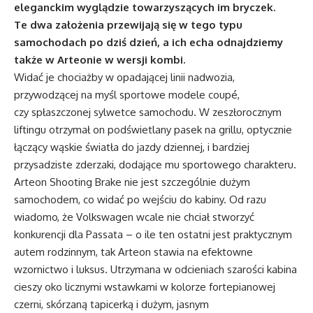
eleganckim wyglądzie towarzyszących im bryczek.
Te dwa założenia przewijają się w tego typu
samochodach po dziś dzień, a ich echa odnajdziemy
także w Arteonie w wersji kombi.
Widać je chociażby w opadającej linii nadwozia,
przywodzącej na myśl sportowe modele coupé,
czy spłaszczonej sylwetce samochodu. W zeszłorocznym
liftingu otrzymał on podświetlany pasek na grillu, optycznie
łączący wąskie światła do jazdy dziennej, i bardziej
przysadziste zderzaki, dodające mu sportowego charakteru.
Arteon Shooting Brake nie jest szczególnie dużym
samochodem, co widać po wejściu do kabiny. Od razu
wiadomo, że Volkswagen wcale nie chciał stworzyć
konkurencji dla Passata – o ile ten ostatni jest praktycznym
autem rodzinnym, tak Arteon stawia na efektowne
wzornictwo i luksus. Utrzymana w odcieniach szarości kabina
cieszy oko licznymi wstawkami w kolorze fortepianowej
czerni, skórzaną tapicerką i dużym, jasnym