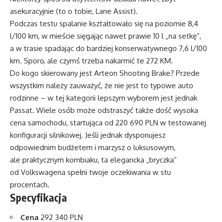
asekuracyjnie (to o tobie, Lane Assist).
Podczas testu spalanie kształtowało się na poziomie 8,4
l/100 km, w mieście sięgając nawet prawie 10 l „na setkę”,
a w trasie spadając do bardziej konserwatywnego 7,6 l/100
km. Sporo, ale czymś trzeba nakarmić te 272 KM.
Do kogo skierowany jest Arteon Shooting Brake? Przede
wszystkim należy zauważyć, że nie jest to typowe auto
rodzinne – w tej kategorii lepszym wyborem jest jednak
Passat. Wiele osób może odstraszyć także dość wysoka
cena samochodu, startująca od 220 690 PLN w testowanej
konfiguracji silnikowej. Jeśli jednak dysponujesz
odpowiednim budżetem i marzysz o luksusowym,
ale praktycznym kombiaku, ta elegancka „bryczka”
od Volkswagena spełni twoje oczekiwania w stu
procentach.
Specyfikacja
Cena
292 340 PLN