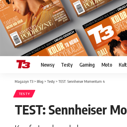
Newsy
Testy
Gaming
Moto
Kul
Magazyn T3
>
Blog
>
Testy
>
TEST: Sennheiser Momentum 4
TESTY
TEST: Sennheiser M