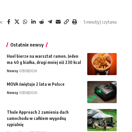
5 minut(y) czytania
ię
Ostatnie newsy
Huel bierze na warsztat ramen. Jeden
ma 40 g białka, drugi mniej niż 230 kcal
Newsy
07/08/2026
MOVA świętuje 2 lata w Polsce
Newsy
07/08/2026
Thule Approach 2 zamienia dach
samochodu w całkiem wygodną
sypialnię