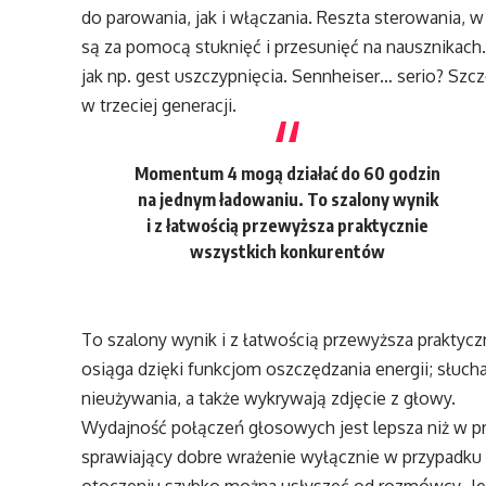
do parowania, jak i włączania. Reszta sterowania, 
są za pomocą stuknięć i przesunięć na nausznikach.
jak np. gest uszczypnięcia. Sennheiser… serio? Szc
w trzeciej generacji.
Momentum 4 mogą działać do 60 godzin
na jednym ładowaniu. To szalony wynik
i z łatwością przewyższa praktycznie
wszystkich konkurentów
To szalony wynik i z łatwością przewyższa praktyc
osiąga dzięki funkcjom oszczędzania energii; słuch
nieużywania, a także wykrywają zdjęcie z głowy.
Wydajność połączeń głosowych jest lepsza niż w p
sprawiający dobre wrażenie wyłącznie w przypad
otoczeniu szybko można usłyszeć od rozmówcy „lep