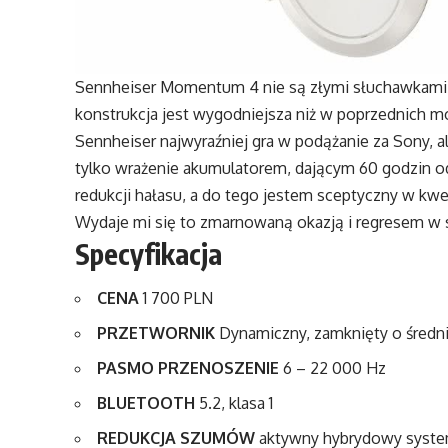
Sennheiser Momentum 4 nie są złymi słuchawkami.
konstrukcja jest wygodniejsza niż w poprzednich mo
Sennheiser najwyraźniej gra w podążanie za Sony, 
tylko wrażenie akumulatorem, dającym 60 godzin 
redukcji hałasu, a do tego jestem sceptyczny w k
Wydaje mi się to zmarnowaną okazją i regresem w
Specyfikacja
CENA
1 700 PLN
PRZETWORNIK
Dynamiczny, zamknięty o śred
PASMO PRZENOSZENIE
6 – 22 000 Hz
BLUETOOTH
5.2, klasa 1
REDUKCJA SZUMÓW
aktywny hybrydowy syst