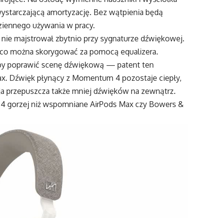
wystarczającą amortyzację. Bez wątpienia będą
ziennego używania w pracy.
 nie majstrował zbytnio przy sygnaturze dźwiękowej.
 co można skorygować za pomocą equalizera.
 aby poprawić scenę dźwiękową — patent ten
ax. Dźwięk płynący z Momentum 4 pozostaje ciepły,
a przepuszcza także mniej dźwięków na zewnątrz.
gorzej niż wspomniane AirPods Max czy Bowers &