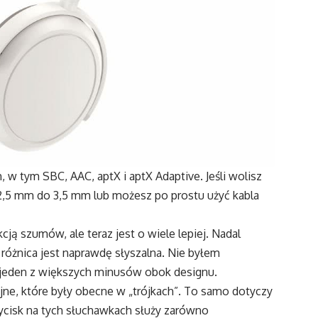
 tym SBC, AAC, aptX i aptX Adaptive. Jeśli wolisz
 2,5 mm do 3,5 mm lub możesz po prostu użyć kabla
ją szumów, ale teraz jest o wiele lepiej. Nadal
 różnica jest naprawdę słyszalna. Nie byłem
jeden z większych minusów obok designu.
yjne, które były obecne w „trójkach”. To samo dotyczy
zycisk na tych słuchawkach służy zarówno