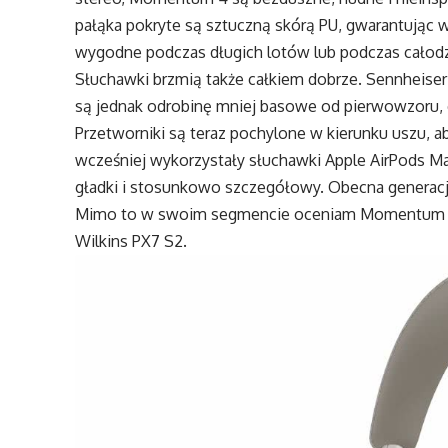
pałąka pokryte są sztuczną skórą PU, gwarantując 
wygodne podczas długich lotów lub podczas całod
Słuchawki brzmią także całkiem dobrze. Sennheiser
są jednak odrobinę mniej basowe od pierwowzoru,
Przetworniki są teraz pochylone w kierunku uszu,
wcześniej wykorzystały słuchawki Apple AirPods M
gładki i stosunkowo szczegółowy. Obecna generacj
Mimo to w swoim segmencie oceniam Momentum 4 
Wilkins PX7 S2.