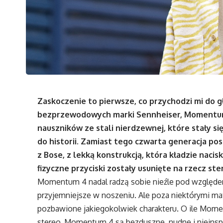
Zaskoczenie to pierwsze, co przychodzi mi do 
bezprzewodowych marki Sennheiser, Momentum 4
nauszników ze stali nierdzewnej, które stały si
do historii. Zamiast tego czwarta generacja posz
z Bose, z lekką konstrukcją, która kładzie naci
fizyczne przyciski zostały usunięte na rzecz st
Momentum 4 nadal radzą sobie nieźle pod względ
przyjemniejsze w noszeniu. Ale poza niektórymi mat
pozbawione jakiegokolwiek charakteru. O ile Mom
stereo, Momentum 4 są bezduszne, nudne i nieinspi