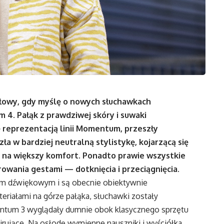
głowy, gdy myślę o nowych słuchawkach
. Pałąk z prawdziwej skóry i suwaki
ę reprezentacją linii Momentum, przeszły
ła w bardziej neutralną stylistykę, kojarzącą się
sk na większy komfort. Ponadto prawie wszystkie
erowania gestami — dotknięcia i przeciągnięcia.
em dźwiękowym i są obecnie obiektywnie
eriałami na górze pałąka, słuchawki zostały
entum 3 wyglądały dumnie obok klasycznego sprzętu
rujące. Na osłodę wymienne nauszniki i wyściółka