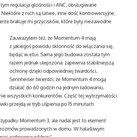
w tym regulacja głośności i ANC, obsługiwane
 Niektóre z nich są łatwe, inne dość kontrowersyjne,
zerze brakuje mi przycisków, które były niezawodne
Zauważyłem też, że Momentum 4 mają
z jakiegoś powodu skłonność do włączania się,
będąc w etui. Sama jego budowa została tym
razem jednak ulepszona: zapewnia stabilniejszą
ochronę dzięki odpowiedniej twardości.
Sennheiser twierdzi, że Momentum 4 mogą
działać do 60 godzin na jednym ładowaniu.
znie wszystkich konkurentów. Część tej wytrzymałości
awki przejdą w tryb uśpienia po 15 minutach
rzypadku Momentum 3, ale nadal jest to element
ku rozmów prowadzonych w domu. W hałaśliwym
iej zadzwonię później”.