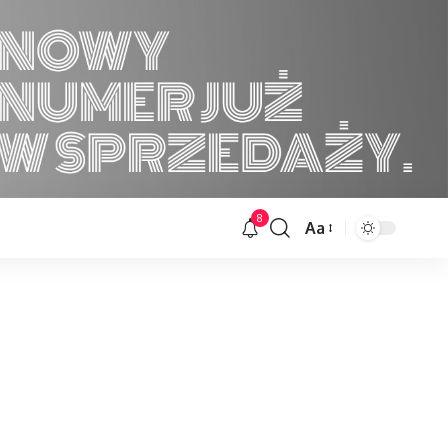
8
Aa
Font
Resizer