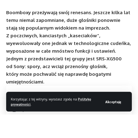
Boomboxy przeżywają swój renesans. Jeszcze kilka lat
temu niemal zapomniane, duże głośniki ponownie
stają się popularnym widokiem na imprezach.
Z poczciwych, kanciastych „kaseciaków”,
wyewoluowały one jednak w technologiczne cudeńka,
wyposażone w całe mnóstwo funkcji i ustawień.
Jednym z przedstawicieli tej grupy jest SRS-XG500
od Sony: spory, acz wciąż przenośny głośnik,
który może pochwalić się naprawdę bogatymi
umiejętnościami.
Spis treści
Korzystając z tej witryny, wyrażasz zgodę na
Politykę
Akceptuję
prywatności
.
Impreza stulecia
Specyfikacja
To kawał stylowego sprzętu grającego: SRS-XG500 waży