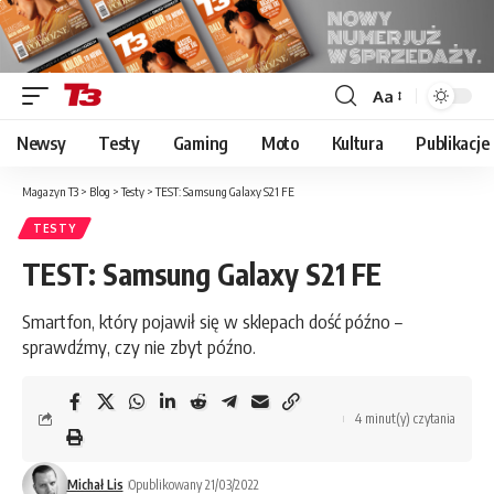
Aa
Font
Resizer
Newsy
Testy
Gaming
Moto
Kultura
Publikacje
Magazyn T3
>
Blog
>
Testy
>
TEST: Samsung Galaxy S21 FE
TESTY
TEST: Samsung Galaxy S21 FE
Smartfon, który pojawił się w sklepach dość późno –
sprawdźmy, czy nie zbyt późno.
4 minut(y) czytania
Michał Lis
Opublikowany 21/03/2022