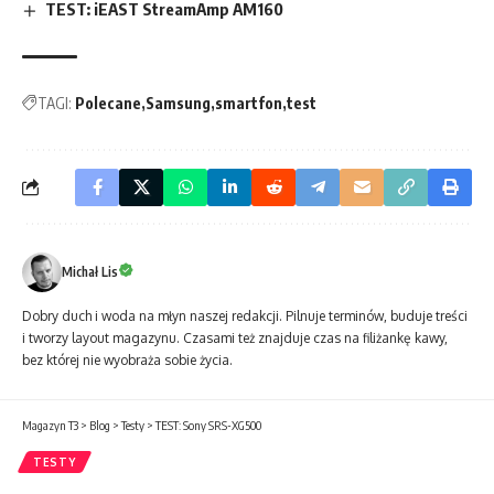
TEST: iEAST StreamAmp AM160
TAGI:
Polecane
Samsung
smartfon
test
Michał Lis
Dobry duch i woda na młyn naszej redakcji. Pilnuje terminów, buduje treści
i tworzy layout magazynu. Czasami też znajduje czas na filiżankę kawy,
bez której nie wyobraża sobie życia.
Magazyn T3
>
Blog
>
Testy
>
TEST: Sony SRS-XG500
TESTY