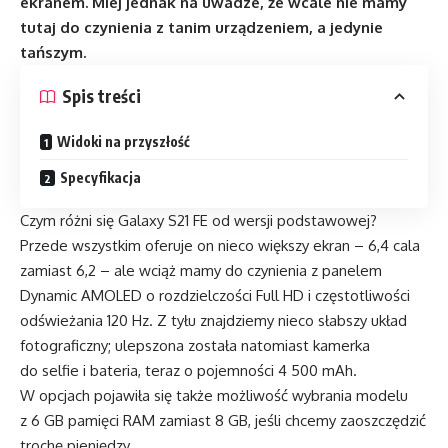
ekranem. Miej jednak na uwadze, że wcale nie mamy
tutaj do czynienia z tanim urządzeniem, a jedynie
tańszym.
Spis treści
Widoki na przyszłość
Specyfikacja
Czym różni się Galaxy S21 FE od wersji podstawowej?
Przede wszystkim oferuje on nieco większy ekran – 6,4 cala
zamiast 6,2 – ale wciąż mamy do czynienia z panelem
Dynamic AMOLED o rozdzielczości Full HD i częstotliwości
odświeżania 120 Hz. Z tyłu znajdziemy nieco słabszy układ
fotograficzny; ulepszona została natomiast kamerka
do selfie i bateria, teraz o pojemności 4 500 mAh.
W opcjach pojawiła się także możliwość wybrania modelu
z 6 GB pamięci RAM zamiast 8 GB, jeśli chcemy zaoszczędzić
trochę pieniędzy.