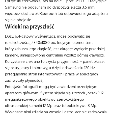
i przyciski sterowania, zaś na dole – port USB-C. Tradycyjnie
Samsung nie oddał nam do dyspozycji złącza 3,5 mm,
więc bez słuchawek Bluetooth lub odpowiedniego adaptera
się nie obejdzie.
Widoki na przyszłość
Duży, 6,4-calowy wyświetlacz, może pochwalić się
rozdzielczością 2340×1080 px. Jedynym elementem,
który zaburza jego ciągłość, jest okrągłe wycięcie przedniej
kamerki, umiejscowione centralnie wzdłuż górnej krawędzi.
Korzystanie z ekranu to czysta przyjemność – panel okazał
się ostry, jasny i kolorowy, a dzięki odświeżaniu 120 Hz
przeglądanie stron internetowych i praca w aplikacjach
zachwycały płynnością.
Entuzjaści fotografii mogą być zawiedzeni przeciętnym
aparatem głównym. System składa się z trzech „oczek”: 12-
megapikselowego obiektywu szerokokątnego,
ultraszerokiej kamerki 12 Mp oraz teleobiektywu 8 Mp.
Wykonane nimi zdjęcia są wesołe i ostre, acz nie zachwycają