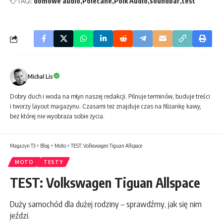
TAGI:
domowe audio
Polecane
Polk Audio
soundbar
test
Michał Lis
Dobry duch i woda na młyn naszej redakcji. Pilnuje terminów, buduje treści
i tworzy layout magazynu. Czasami też znajduje czas na filiżankę kawy,
bez której nie wyobraża sobie życia.
Magazyn T3
>
Blog
>
Moto
>
TEST: Volkswagen Tiguan Allspace
MOTO
TESTY
TEST: Volkswagen Tiguan Allspace
Duży samochód dla dużej rodziny – sprawdźmy, jak się nim
jeździ.