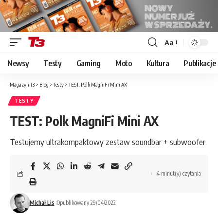
Aa
Font
Resizer
Newsy
Testy
Gaming
Moto
Kultura
Publikacje
Magazyn T3
>
Blog
>
Testy
>
TEST: Polk MagniFi Mini AX
TESTY
TEST: Polk MagniFi Mini AX
Testujemy ultrakompaktowy zestaw soundbar + subwoofer.
4 minut(y) czytania
Michał Lis
Opublikowany 29/04/2022