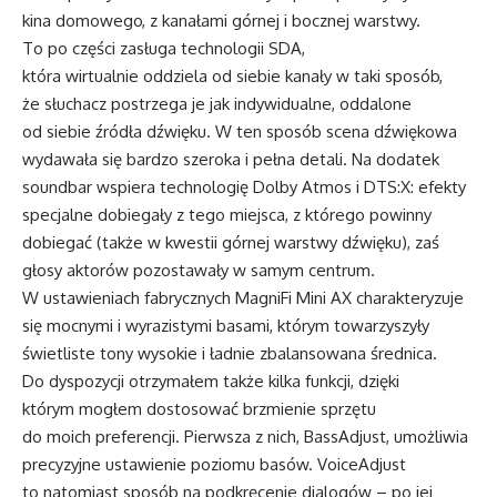
kina domowego, z kanałami górnej i bocznej warstwy.
To po części zasługa technologii SDA,
która wirtualnie oddziela od siebie kanały w taki sposób,
że słuchacz postrzega je jak indywidualne, oddalone
od siebie źródła dźwięku. W ten sposób scena dźwiękowa
wydawała się bardzo szeroka i pełna detali. Na dodatek
soundbar wspiera technologię Dolby Atmos i DTS:X: efekty
specjalne dobiegały z tego miejsca, z którego powinny
dobiegać (także w kwestii górnej warstwy dźwięku), zaś
głosy aktorów pozostawały w samym centrum.
W ustawieniach fabrycznych MagniFi Mini AX charakteryzuje
się mocnymi i wyrazistymi basami, którym towarzyszyły
świetliste tony wysokie i ładnie zbalansowana średnica.
Do dyspozycji otrzymałem także kilka funkcji, dzięki
którym mogłem dostosować brzmienie sprzętu
do moich preferencji. Pierwsza z nich, BassAdjust, umożliwia
precyzyjne ustawienie poziomu basów. VoiceAdjust
to natomiast sposób na podkręcenie dialogów – po jej