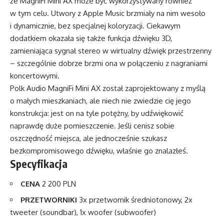
że MagniFi Mini AX może być wykorzystywany również
w tym celu. Utwory z Apple Music brzmiały na nim wesoło
i dynamicznie, bez specjalnej koloryzacji. Ciekawym
dodatkiem okazała się także funkcja dźwięku 3D,
zamieniająca sygnał stereo w wirtualny dźwięk przestrzenny
– szczególnie dobrze brzmi ona w połączeniu z nagraniami
koncertowymi.
Polk Audio MagniFi Mini AX został zaprojektowany z myślą
o małych mieszkaniach, ale niech nie zwiedzie cię jego
konstrukcja: jest on na tyle potężny, by udźwiękowić
naprawdę duże pomieszczenie. Jeśli cenisz sobie
oszczędność miejsca, ale jednocześnie szukasz
bezkompromisowego dźwięku, właśnie go znalazłeś.
Specyfikacja
CENA
2 200 PLN
PRZETWORNIKI
3x przetwornik średniotonowy, 2x
tweeter (soundbar), 1x woofer (subwoofer)