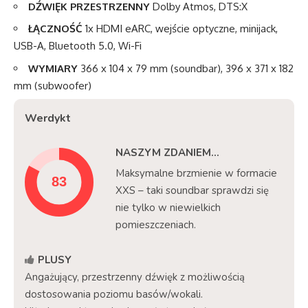
DŹWIĘK PRZESTRZENNY
Dolby Atmos, DTS:X
ŁĄCZNOŚĆ
1x HDMI eARC, wejście optyczne, minijack,
USB-A, Bluetooth 5.0, Wi-Fi
WYMIARY
366 x 104 x 79 mm (soundbar), 396 x 371 x 182
mm (subwoofer)
Werdykt
NASZYM ZDANIEM...
Maksymalne brzmienie w formacie
XXS – taki soundbar sprawdzi się
nie tylko w niewielkich
pomieszczeniach.
PLUSY
Angażujący, przestrzenny dźwięk z możliwością
dostosowania poziomu basów/wokali.