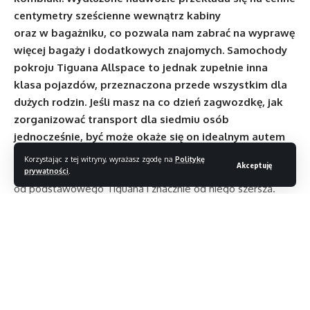
centymetry sześcienne wewnątrz kabiny
oraz w bagażniku, co pozwala nam zabrać na wyprawę
więcej bagaży i dodatkowych znajomych. Samochody
pokroju Tiguana Allspace to jednak zupełnie inna
klasa pojazdów, przeznaczona przede wszystkim dla
dużych rodzin. Jeśli masz na co dzień zagwozdkę, jak
zorganizować transport dla siedmiu osób
jednocześnie, być może okaże się on idealnym autem
dla ciebie.
Korzystając z tej witryny, wyrażasz zgodę na
Politykę
Akceptuję
Wersja Allspace jest o niemal 30 centymetrów dłuższa
prywatności
.
od podstawowego Tiguana i znacznie od niego szersza.
Auto prezentuje się elegancko – wyraźne przetłoczenia
na bokach i na masce sprawiają, że masywna bryła
samochodu nabiera lekkości, zaś klasyczny, wydłużony grill
dodaje jej ponadczasowego stylu. Ma to także swoje
funkcje użytkowe: w tym wariancie zastosowano
zdecydowanie większe tylne drzwi, dzięki
Czytaj dalej
którym zajmowanie miejsc w drugim i trzecim rzędzie