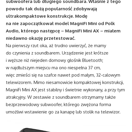
subwoofera lub długiego soundbara. Właśnie z tego
powodu tak dużą popularność zdobywają
ultrakompaktowe konstrukcje. Modę
na nie zapoczątkował model MagniFi Mini od Polk
Audio, którego następcę – MagniFi Mini AX – miałem
niedawno okazję przetestować.
Na pierwszy rzut oka, aż trudno uwierzyć, że mamy
do czynienia z soundbarem. Urządzenie jest krótsze
i węższe niż niejeden domowy głośnik Bluetooth;
w najdłuższym miejscu ma ono niespełna 37 cm,
więc zmieści się na szafce nawet pod małym, 32-calowym
telewizorem. Mimo niesamowicie kompaktowej konstrukcji,
MagniFi Mini AX jest stabilny i świetnie wykonany, a przy tym
atrakcyjny. W zestawie z soundbarem otrzymamy także
bezprzewodowy subwoofer, którego zwężona forma
umożliwi wstawienie go za kanapę lub stolik na telewizor.