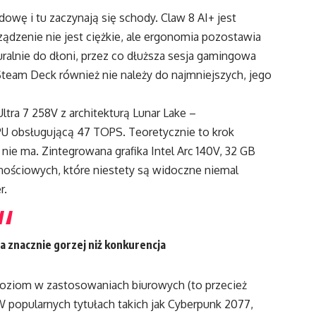
wę i tu zaczynają się schody. Claw 8 AI+ jest
dzenie nie jest ciężkie, ale ergonomia pozostawia
ralnie do dłoni, przez co dłuższa sesja gamingowa
team Deck również nie należy do najmniejszych, jego
ltra 7 258V z architekturą Lunar Lake –
 obsługującą 47 TOPS. Teoretycznie to krok
ie ma. Zintegrowana grafika Intel Arc 140V, 32 GB
nościowych, które niestety są widoczne niemal
r.
znacznie gorzej niż konkurencja
 poziom w zastosowaniach biurowych (to przecież
. W popularnych tytułach takich jak Cyberpunk 2077,