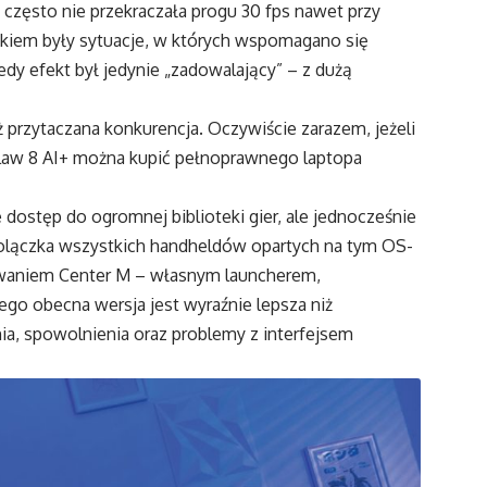
 często nie przekraczała progu 30 fps nawet przy
kiem były sytuacje, w których wspomagano się
dy efekt był jedynie „zadowalający” – z dużą
przytaczana konkurencja. Oczywiście zarazem, jeżeli
Claw 8 AI+ można kupić pełnoprawnego laptopa
 dostęp do ogromnej biblioteki gier, ale jednocześnie
 bolączka wszystkich handheldów opartych na tym OS-
owaniem Center M – własnym launcherem,
ego obecna wersja jest wyraźnie lepsza niż
nia, spowolnienia oraz problemy z interfejsem