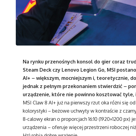
Na rynku przenośnych konsol do gier coraz trudn
Steam Deck czy Lenovo Legion Go, MSI postano
AI+ – większym, mocniejszym i, teoretycznie, 
jednak z pełnym przekonaniem stwierdzić – po
urządzenie, które nie powinno kosztować tyle, i
MSI Claw 8 AI+ już na pierwszy rzut oka różni się 
kolorystyki – beżowe uchwyty w kontraście z czarn
8-calowy ekran o proporcjach 16:10 (1920×1200 px) 
urządzenia – oferuje więcej przestrzeni roboczej niż
Hz) robią dobre wrażenie.