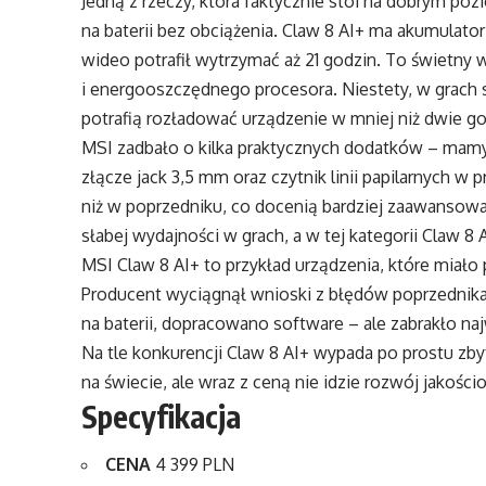
Jedną z rzeczy, która faktycznie stoi na dobrym poz
na baterii bez obciążenia. Claw 8 AI+ ma akumulat
wideo potrafił wytrzymać aż 21 godzin. To świetny w
i energooszczędnego procesora. Niestety, w grach s
potrafią rozładować urządzenie w mniej niż dwie go
MSI zadbało o kilka praktycznych dodatków – mamy 
złącze jack 3,5 mm oraz czytnik linii papilarnych w
niż w poprzedniku, co docenią bardziej zaawansowa
słabej wydajności w grach, a w tej kategorii Claw 8
MSI Claw 8 AI+ to przykład urządzenia, które miało p
Producent wyciągnął wnioski z błędów poprzednika
na baterii, dopracowano software – ale zabrakło n
Na tle konkurencji Claw 8 AI+ wypada po prostu zb
na świecie, ale wraz z ceną nie idzie rozwój jakości
Specyfikacja
CENA
4 399 PLN