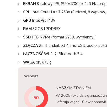
EKRAN
8-calowy IPS, 1920×1200 px, 120 Hz, propo
CPU
Intel Core Ultra 7 258V (8 rdzeni, 8 wątków,
GPU
Intel Arc 140V
RAM
32 GB LPDDR5X
SSD
1 TB NVMe (format 2230, wymienny)
ZŁĄCZA
2× Thunderbolt 4, microSD, audio jack
ŁĄCZNOŚĆ
Wi-Fi 7, Bluetooth 5.4
WAGA
ok. 675 g
Werdykt
NASZYM ZDANIEM
W 2025 roku da się znaleźć zna
i oferują więcej. Claw poprawi