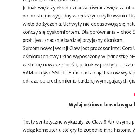
Jednak większy ekran oznacza również większą obudo
po prostu niewygodny w dłuższym użytkowaniu. Urzą
wiele do życzenia. Uchwyty nie dopasowują się natu
kończy się dyskomfortem. Dla porównania – choć S
profil jest znacznie bardziej przyjazny dłoniom.
Sercem nowej wersji Claw jest procesor Intel Core U
ośmiordzeniowy układ wyposażony w jednostkę NPU
w stronę nowoczesności, jednak w praktyce… szału n
RAM-u i dysk SSD 1 TB nie nadrabiają braków wydaj
od razu po uruchomieniu bardziej wymagających gie
Wydajnościowo konsola wypada 
Testy syntetyczne wykazały, że Claw 8 AI+ trzyma
wciąż komputer!), ale gry to zupełnie inna historia