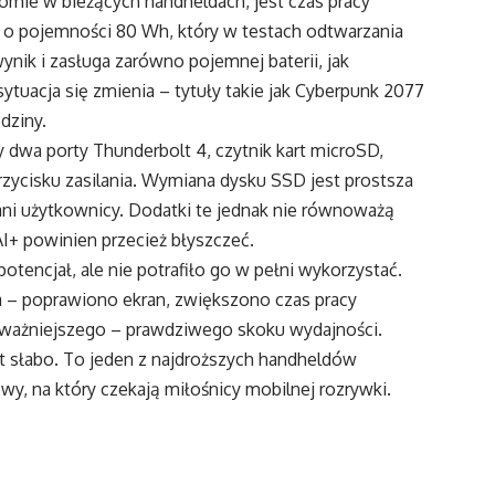
iomie w bieżących handheldach, jest czas pracy
or o pojemności 80 Wh, który w testach odtwarzania
ynik i zasługa zarówno pojemnej baterii, jak
ytuacja się zmienia – tytuły takie jak Cyberpunk 2077
dziny.
dwa porty Thunderbolt 4, czytnik kart microSD,
 przycisku zasilania. Wymiana dysku SSD jest prostsza
ni użytkownicy. Dodatki te jednak nie równoważą
 AI+ powinien przecież błyszczeć.
otencjał, ale nie potrafiło go w pełni wykorzystać.
 – poprawiono ekran, zwiększono czas pracy
ajważniejszego – prawdziwego skoku wydajności.
yt słabo. To jeden z najdroższych handheldów
owy, na który czekają miłośnicy mobilnej rozrywki.