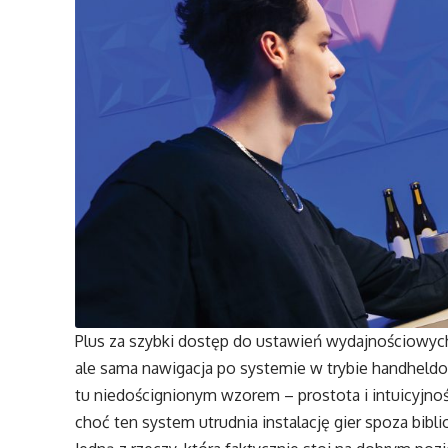
Plus za szybki dostęp do ustawień wydajnościowych 
ale sama nawigacja po systemie w trybie handheld
tu niedoścignionym wzorem – prostota i intuicyjność,
choć ten system utrudnia instalację gier spoza bibl