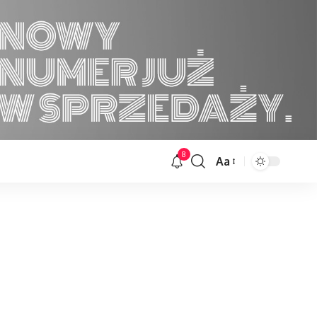
8
Aa
Font
Resizer