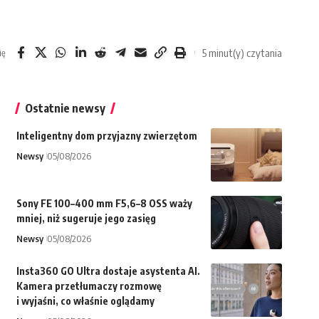
5 minut(y) czytania
ię
Ostatnie newsy
Inteligentny dom przyjazny zwierzętom
Newsy
05/08/2026
Sony FE 100–400 mm F5,6–8 OSS waży
mniej, niż sugeruje jego zasięg
Newsy
05/08/2026
Insta360 GO Ultra dostaje asystenta AI.
Kamera przetłumaczy rozmowę
i wyjaśni, co właśnie oglądamy