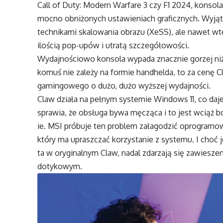
Call of Duty: Modern Warfare 3 czy F1 2024, konsola
mocno obniżonych ustawieniach graficznych. Wyjąt
technikami skalowania obrazu (XeSS), ale nawet wte
ilością pop-upów i utratą szczegółowości.
Wydajnościowo konsola wypada znacznie gorzej niż 
komuś nie zależy na formie handhelda, to za cenę 
gamingowego o dużo, dużo wyższej wydajności.
Claw działa na pełnym systemie Windows 11, co daje
sprawia, że obsługa bywa męcząca i to jest wciąż
ie. MSI próbuje ten problem załagodzić oprogram
który ma upraszczać korzystanie z systemu. I choć j
ta w oryginalnym Claw, nadal zdarzają się zawiesze
dotykowym.