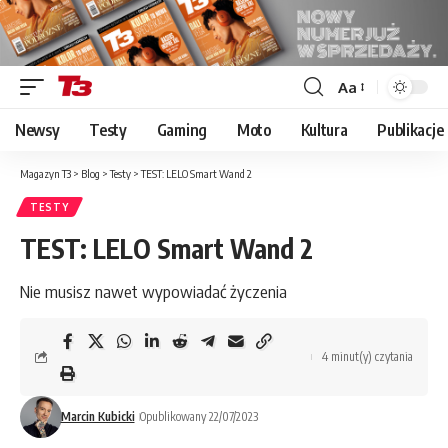
Aa
Font
Resizer
Newsy
Testy
Gaming
Moto
Kultura
Publikacje
Magazyn T3
>
Blog
>
Testy
>
TEST: LELO Smart Wand 2
TESTY
TEST: LELO Smart Wand 2
Nie musisz nawet wypowiadać życzenia
4 minut(y) czytania
Marcin Kubicki
Opublikowany 22/07/2023