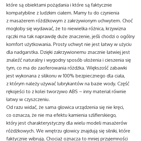
które są obiektami pożądania i które są faktycznie
kompatybilne z ludzkim ciałem. Mamy tu do czynienia
z masażerem różdżkowym z zakrzywionym uchwytem. Choć
mogłoby się wydawać, że to niewielka różnica, krzywizna
rączki ma tak naprawdę duże znaczenie, jeśli chodzi o ogólny
komfort użytkowania. Prosty uchwyt nie jest łatwy w użyciu
dla nadgarstka. Dzięki zakrzywionemu znacznie łatwiej jest
znaleźć naturalny i wygodny sposób ułożenia i cieszenia się
tym, co ma do zaoferowania różdżka. Większość zabawki
jest wykonana z silikonu w 100% bezpiecznego dla ciała,
z którym należy używać lubrykantów na bazie wody. Część
rękojeści to z kolei tworzywo ABS – inny materiał równie
łatwy w czyszczeniu.
Od razu widać, że sama głowica urządzenia się nie kręci,
co oznacza, że nie ma efektu kamienia szlifierskiego,
który jest charakterystyczny dla wielu modeli masażerów
różdżkowych. We wnętrzu głowicy znajdują się silniki, które
faktycznie wibrują. Chociaż oznacza to mniej przyjemności