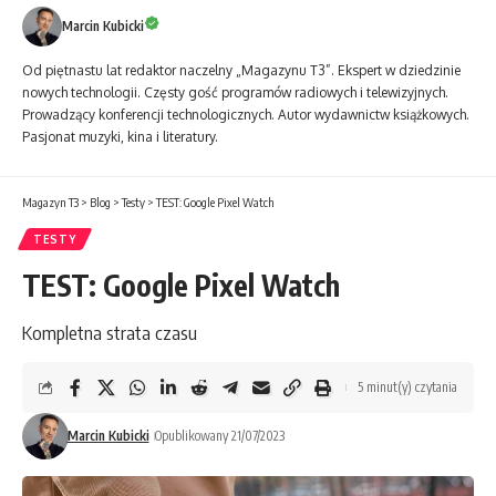
Marcin Kubicki
Od piętnastu lat redaktor naczelny „Magazynu T3”. Ekspert w dziedzinie
nowych technologii. Częsty gość programów radiowych i telewizyjnych.
Prowadzący konferencji technologicznych. Autor wydawnictw książkowych.
Pasjonat muzyki, kina i literatury.
Magazyn T3
>
Blog
>
Testy
>
TEST: Google Pixel Watch
TESTY
TEST: Google Pixel Watch
Kompletna strata czasu
5 minut(y) czytania
Marcin Kubicki
Opublikowany 21/07/2023