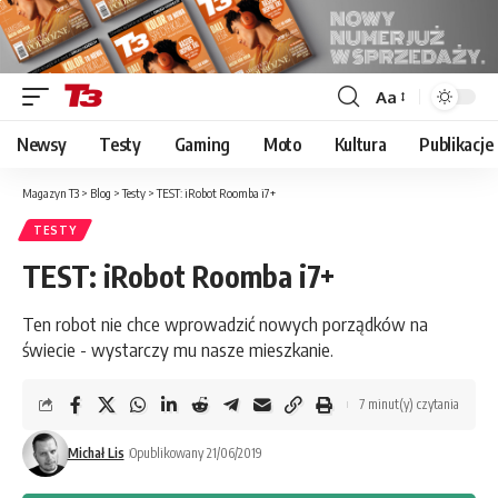
Aa
Font
Resizer
Newsy
Testy
Gaming
Moto
Kultura
Publikacje
Magazyn T3
>
Blog
>
Testy
>
TEST: iRobot Roomba i7+
TESTY
TEST: iRobot Roomba i7+
Ten robot nie chce wprowadzić nowych porządków na
świecie - wystarczy mu nasze mieszkanie.
7 minut(y) czytania
Michał Lis
Opublikowany 21/06/2019