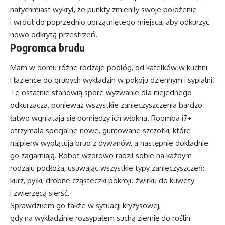
natychmiast wykrył, że punkty zmieniły swoje położenie
i wrócił do poprzednio uprzątniętego miejsca, aby odkurzyć
nowo odkrytą przestrzeń.
Pogromca brudu
Mam w domu różne rodzaje podłóg, od kafelków w kuchni
i łazience do grubych wykładzin w pokoju dziennym i sypialni.
Te ostatnie stanowią spore wyzwanie dla niejednego
odkurzacza, ponieważ wszystkie zanieczyszczenia bardzo
łatwo wgniatają się pomiędzy ich włókna. Roomba i7+
otrzymała specjalne nowe, gumowane szczotki, które
najpierw wyplątują brud z dywanów, a następnie dokładnie
go zagarniają. Robot wzorowo radził sobie na każdym
rodzaju podłoża, usuwając wszystkie typy zanieczyszczeń:
kurz, pyłki, drobne cząsteczki pokroju żwirku do kuwety
i zwierzęcą sierść.
Sprawdziłem go także w sytuacji kryzysowej,
gdy na wykładzinie rozsypałem suchą ziemię do roślin