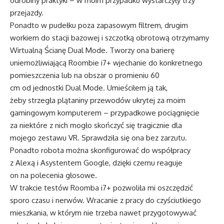
odrobiny praktyki – w moim przypadku wystarczyły trzy
przejazdy.
Ponadto w pudełku poza zapasowym filtrem, drugim
workiem do stacji bazowej i szczotką obrotową otrzymamy
Wirtualną Ścianę Dual Mode. Tworzy ona barierę
uniemożliwiającą Roombie i7+ wjechanie do konkretnego
pomieszczenia lub na obszar o promieniu 60
cm od jednostki Dual Mode. Umieściłem ją tak,
żeby strzegła plątaniny przewodów ukrytej za moim
gamingowym komputerem – przypadkowe pociągnięcie
za niektóre z nich mogło skończyć się tragicznie dla
mojego zestawu VR. Sprawdziła się ona bez zarzutu.
Ponadto robota można skonfigurować do współpracy
z Alexą i Asystentem Google, dzięki czemu reaguje
on na polecenia głosowe.
W trakcie testów Roomba i7+ pozwoliła mi oszczędzić
sporo czasu i nerwów. Wracanie z pracy do czyściutkiego
mieszkania, w którym nie trzeba nawet przygotowywać