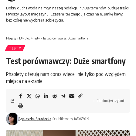
Dobry duch i woda na młyn naszej redakcji. Pilnuje terminów, buduje treści
i tworzy layout magazynu. Czasami też znajduje czas na filiżankę kawy,
bez której nie wyobraża sobie życia.
Magazyn T3
>
Blog
>
Testy
>
Test porównawczy: Duże smartfony
TESTY
Test porównawczy: Duże smartfony
Phablety oferują nam coraz więcej, nie tylko pod względem
miejsca na ekranie.
11 minut(y) czytania
Agnieszka Stradecka
Opublikowany 14/06/2019