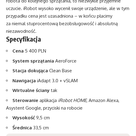
robota do kolejnego sprzątania, to niezwykle przyjemne
uczucie. iRobot wysoko wycenił swoje urządzenie, ale w tym
przypadku cena jest uzasadniona – w końcu płacimy
za niemal stuprocentową bezobsługowość i absolutną
niezawodność.
Specyfikacja
Cena
5 400 PLN
System sprzątania
AeroForce
Stacja dokująca
Clean Base
Nawigacja
iAdapt 3.0 + vSLAM
Wirtualne ściany
tak
Sterowanie
aplikacja
iRobot HOME
, Amazon Alexa,
Asystent Google, przyciski na robocie
Wysokość
9,5 cm
Średnica
33,5 cm