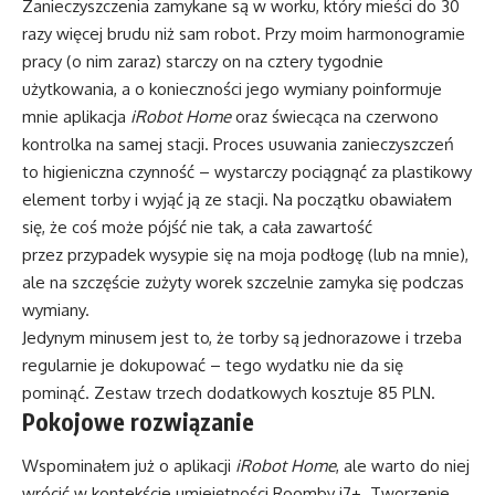
Zanieczyszczenia zamykane są w worku, który mieści do 30
razy więcej brudu niż sam robot. Przy moim harmonogramie
pracy (o nim zaraz) starczy on na cztery tygodnie
użytkowania, a o konieczności jego wymiany poinformuje
mnie aplikacja
iRobot Home
oraz świecąca na czerwono
kontrolka na samej stacji. Proces usuwania zanieczyszczeń
to higieniczna czynność – wystarczy pociągnąć za plastikowy
element torby i wyjąć ją ze stacji. Na początku obawiałem
się, że coś może pójść nie tak, a cała zawartość
przez przypadek wysypie się na moja podłogę (lub na mnie),
ale na szczęście zużyty worek szczelnie zamyka się podczas
wymiany.
Jedynym minusem jest to, że torby są jednorazowe i trzeba
regularnie je dokupować – tego wydatku nie da się
pominąć. Zestaw trzech dodatkowych kosztuje 85 PLN.
Pokojowe rozwiązanie
Wspominałem już o aplikacji
iRobot Home
, ale warto do niej
wrócić w kontekście umiejętności Roomby i7+. Tworzenie