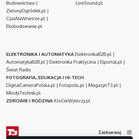
Budownictwa
|
LiveSound.pl
ZielonyOgródek.pl
|
CzasNaWnetrze.pl
|
Ekobudowanie.pl
ELEKTRONIKA I AUTOMATYKA
ElektronikaB2B.pl
|
AutomatykaB2B.pl
|
Elektronika Praktyczna
|
Elportal.pl
|
Świat Radio
FOTOGRAFIA, EDUKACJA I HI-TECH
DigitalCameraPolska.pl
|
Fotopolis.pl
|
MagazynT3.pl
|
MlodyTechnik.pl
ZDROWIE I RODZINA
KtoCieWyleczy.pl
Zaobserwuj