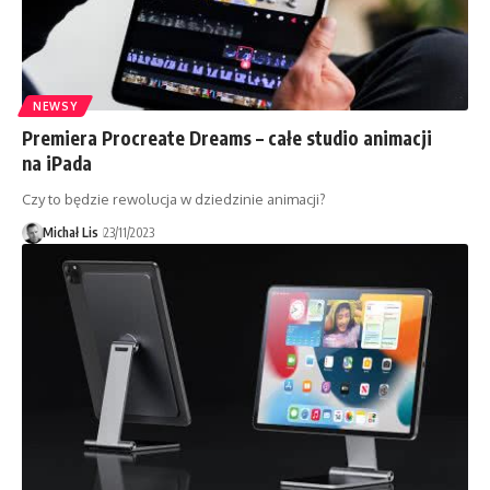
NEWSY
Premiera Procreate Dreams – całe studio animacji
na iPada
Czy to będzie rewolucja w dziedzinie animacji?
Michał Lis
23/11/2023