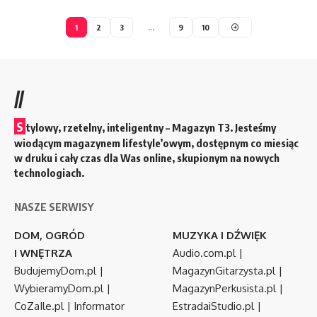
1
2
3
…
9
10
//
S
tylowy, rzetelny, inteligentny – Magazyn T3. Jesteśmy
wiodącym magazynem lifestyle’owym, dostępnym co miesiąc
w druku i cały czas dla Was online, skupionym na nowych
technologiach.
NASZE SERWISY
DOM, OGRÓD
MUZYKA I DŹWIĘK
I WNĘTRZA
Audio.com.pl
|
BudujemyDom.pl
|
MagazynGitarzysta.pl
|
WybieramyDom.pl
|
MagazynPerkusista.pl
|
CoZaIle.pl
|
Informator
EstradaiStudio.pl
|