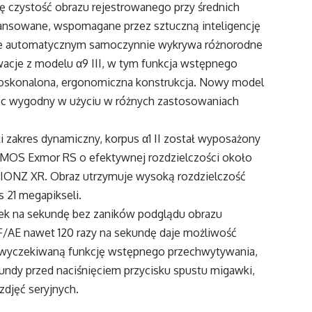
 czystość obrazu rejestrowanego przy średnich
wansowane, wspomagane przez sztuczną inteligencję
ie automatycznym samoczynnie wykrywa różnorodne
owacje z modelu α9 III, w tym funkcja wstępnego
doskonalona, ergonomiczna konstrukcja. Nowy model
ięc wygodny w użyciu w różnych zastosowaniach
i zakres dynamiczny, korpus α1 II został wyposażony
MOS Exmor RS o efektywnej rozdzielczości około
BIONZ XR. Obraz utrzymuje wysoką rozdzielczość
 21 megapikseli.
latek na sekundę bez zaników podglądu obrazu
/AE nawet 120 razy na sekundę daje możliwość
 wyczekiwaną funkcję wstępnego przechwytywania,
kundy przed naciśnięciem przycisku spustu migawki,
djęć seryjnych.