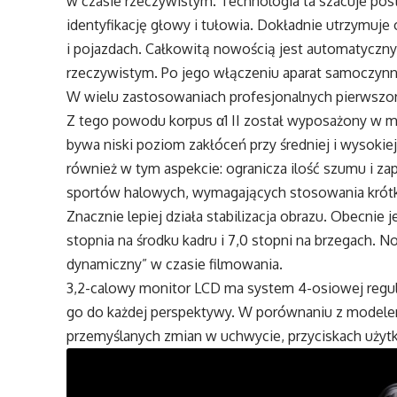
w czasie rzeczywistym. Technologia ta szacuje po
identyfikację głowy i tułowia. Dokładnie utrzymuje
i pojazdach. Całkowitą nowością jest automatyczn
rzeczywistym. Po jego włączeniu aparat samoczynn
W wielu zastosowaniach profesjonalnych pierwszor
Z tego powodu korpus α1 II został wyposażony w m
bywa niski poziom zakłóceń przy średniej i wysoki
również w tym aspekcie: ogranicza ilość szumu i z
sportów halowych, wymagających stosowania krót
Znacznie lepiej działa stabilizacja obrazu. Obecnie
stopnia na środku kadru i 7,0 stopni na brzegach. 
dynamiczny” w czasie filmowania.
3,2-calowy monitor LCD ma system 4-osiowej regul
go do każdej perspektywy. W porównaniu z modelem 
przemyślanych zmian w uchwycie, przyciskach użytk