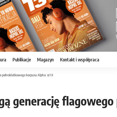
tura
Publikacje
Magazyn
Kontakt i współpraca
pełnoklatkowego korpusu Alpha: α1 II
ą generację flagowego