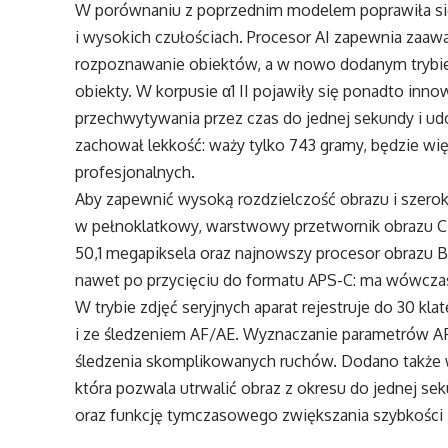
W porównaniu z poprzednim modelem poprawiła się
i wysokich czułościach. Procesor AI zapewnia zaa
rozpoznawanie obiektów, a w nowo dodanym tryb
obiekty. W korpusie α1 II pojawiły się ponadto inn
przechwytywania przez czas do jednej sekundy i u
zachował lekkość: waży tylko 743 gramy, będzie w
profesjonalnych.
Aby zapewnić wysoką rozdzielczość obrazu i szerok
w pełnoklatkowy, warstwowy przetwornik obrazu C
50,1 megapiksela oraz najnowszy procesor obrazu 
nawet po przycięciu do formatu APS-C: ma wówczas
W trybie zdjęć seryjnych aparat rejestruje do 30 k
i ze śledzeniem AF/AE. Wyznaczanie parametrów AF
śledzenia skomplikowanych ruchów. Dodano także
która pozwala utrwalić obraz z okresu do jednej se
oraz funkcję tymczasowego zwiększania szybkości z