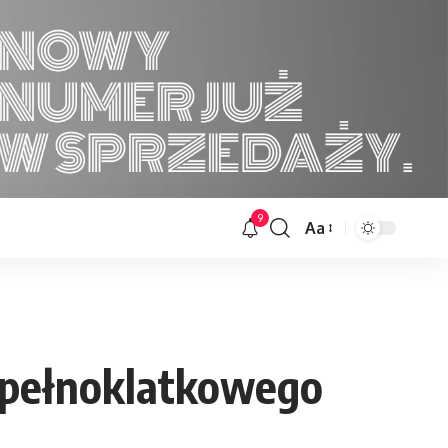
9
Aa
Font
Resizer
 pełnoklatkowego