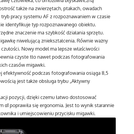
stawę człowieka, co umożliwia błyskawiczną
 ostrość także na zwierzętach, ptakach, owadach
y tryb pracy systemu AF z rozpoznawaniem w czasie
ie identyfikuje typ rozpoznawanego obiektu.
zędne znaczenie ma szybkość działania sprzętu.
igawkę niwelującą zniekształcenia. Równie ważny
ej czułości. Nowy model ma lepsze właściwości
apewnia czyste tło nawet podczas fotografowania
kich czasów migawki.
 jej efektywność podczas fotografowania osiąga 8,5
Nowością jest także obsługa trybu „Aktywny
acji pozycji, dzięki czemu łatwo dostosować
α1 poprawiła się ergonomia. Jest to wynik starannie
ownika i umiejscowieniu przycisku migawki.