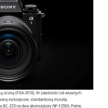
zlą oczną (FDA-EP21). W zależności od własnych
owaną na korpusie, standardową muszlę.
ka BC-ZD1 na dwa akumulatory NP-FZ100. Pełne,