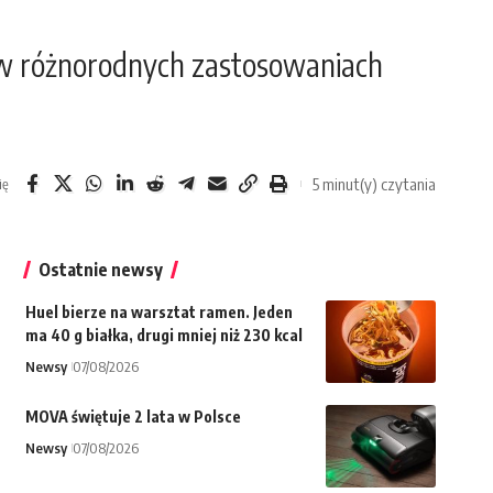
I w różnorodnych zastosowaniach
5 minut(y) czytania
ię
Ostatnie newsy
Huel bierze na warsztat ramen. Jeden
ma 40 g białka, drugi mniej niż 230 kcal
Newsy
07/08/2026
MOVA świętuje 2 lata w Polsce
Newsy
07/08/2026