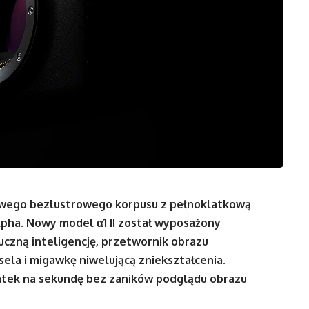
owego bezlustrowego korpusu z pełnoklatkową
pha. Nowy model α1 II został wyposażony
czną inteligencję, przetwornik obrazu
sela i migawkę niwelującą zniekształcenia.
klatek na sekundę bez zaników podglądu obrazu