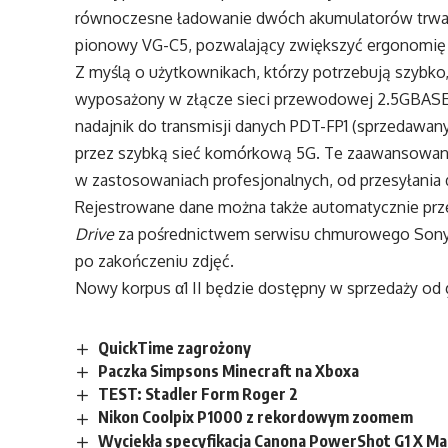
równoczesne ładowanie dwóch akumulatorów trwa 1
pionowy VG-C5, pozwalający zwiększyć ergonomię i
Z myślą o użytkownikach, którzy potrzebują szybko, 
wyposażony w złącze sieci przewodowej 2.5GBASE
nadajnik do transmisji danych PDT-FP1 (sprzedawany
przez szybką sieć komórkową 5G. Te zaawansowane 
w zastosowaniach profesjonalnych, od przesyłania 
Rejestrowane dane można także automatycznie prze
Drive
za pośrednictwem serwisu chmurowego Sony Cr
po zakończeniu zdjęć.
Nowy korpus α1 II będzie dostępny w sprzedaży od g
QuickTime zagrożony
Paczka Simpsons Minecraft na Xboxa
TEST: Stadler Form Roger 2
Nikon Coolpix P1000 z rekordowym zoomem
Wyciekła specyfikacja Canona PowerShot G1 X Mar