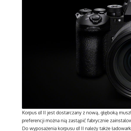
Korpus α1 II jest dostarczany z nową, głęboką mus
preferencji można nią zastąpić fabrycznie zainstal
Do wyposażenia korpusu α1 II należy także ładowar