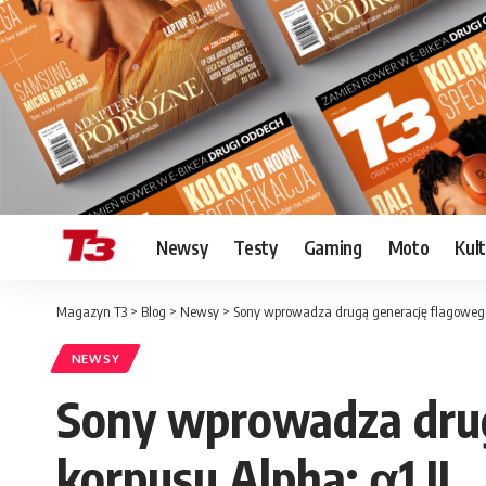
Newsy
Testy
Gaming
Moto
Kul
Magazyn T3
>
Blog
>
Newsy
>
Sony wprowadza drugą generację flagowego 
NEWSY
Sony wprowadza drug
korpusu Alpha: α1 II