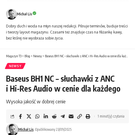
Michał Lis
Dobry duch i woda na młyn naszej redakcji. Pilnuje terminów, buduje treści
i tworzy layout magazynu. Czasami też znajduje czas na filiżankę kawy,
bez której nie wyobraża sobie życia.
Magazyn T3
>
Blog
>
Newsy
>
Baseus BH1 NC – słuchawki z ANC i Hi-Res Audio w cenie dla każdego
NEWSY
Baseus BH1 NC – słuchawki z ANC
i Hi-Res Audio w cenie dla każdego
Wysoka jakość w dobrej cenie
1 minut(y) czytania
Michał Lis
Opublikowany 23/09/2025