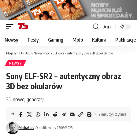
Aa
Font
Resizer
Newsy
Testy
Gaming
Moto
Kultura
Publikacje
Magazyn T3
>
Blog
>
Newsy
>
Sony ELF-SR2 – autentyczny obraz 3D bez okularów
NEWSY
Sony ELF-SR2 – autentyczny obraz
3D bez okularów
3D nowej generacji
2 minut(y) czytania
Michał Lis
Opublikowany 23/09/2025