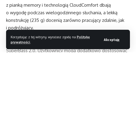
z pianką memory i technologią CloudComfort dbają
o wygodę podczas wielogodzinnego słuchania, a lekką
konstrukcję (235 g) docenią zarówno pracujący zdalnie, jak
i podróżujący.
Za jakość brzmienia odpowiadają 40-milimetrowe
Korzystając z tej witryny, wyrażasz zgodę na
Politykę
Akceptuję
przetworniki wspierające Hi-Res Audio oraz technologia
prywatności
.
SuperBass 2.0. Użytkownicy mogą dodatkowo dostosować
dźwięk dzięki aplikacji Baseus App. BH1 NC oferują także
aktywną redukcję hałasu do -45 dB – pięć mikrofonów
skutecznie tłumi dźwięki otoczenia, co sprawdzi się w biurze,
samolocie czy komunikacji miejskiej.
Czytaj dalej