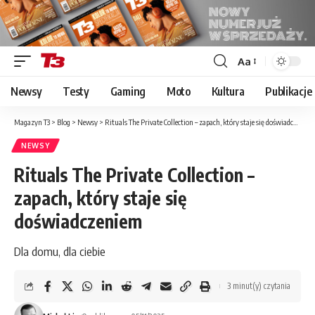
Aa
Font
Resizer
Newsy
Testy
Gaming
Moto
Kultura
Publikacje
Magazyn T3
>
Blog
>
Newsy
>
Rituals The Private Collection – zapach, który staje się doświadczeniem
NEWSY
Rituals The Private Collection –
zapach, który staje się
doświadczeniem
Dla domu, dla ciebie
3 minut(y) czytania