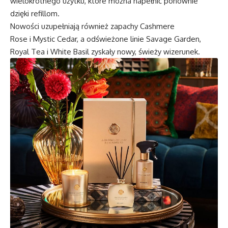
wielokrotnego użytku, które można napełnić ponownie
dzięki refillom.
Nowości uzupełniają również zapachy Cashmere
Rose i Mystic Cedar, a odświeżone linie Savage Garden,
Royal Tea i White Basil zyskały nowy, świeży wizerunek.