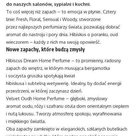
do naszych salonów, sypialni i kuchni.
To coś więcej niż zapach – to emocja w płynie. Cztery
linie: Fresh, Floral, Sensual i Woody, stworzone
przez najlepszych perfumiarzy świata, pozwalają dobrać
aromat do nastroju i pory dnia. Hibiskus o poranku, oud
wieczorem – każdy z nich ma swoją opowieść.
Nowe zapachy, które budzą zmysły
Hibiscus Dream Home Perfume – to promienny, radosny
zapach do wnętrz, w którym musująca bergamotka
i soczysta gruszka spotykają kwiat
hibiskusa i subtelną wetywerię. Idealny, by dodać energii
przestrzeni, w której zaczynasz dzień.
Velvet Oudh Home Perfume – głęboki, zmysłowy
aromat oudu, róży i szafranu otula dom orientalnym ciepłem
i nutą luksusu. Tworzy atmosferę spokoju, wyrafinowania
i miękkiego światła.
Oba zapachy zamknięto w eleganckich, szklanych butelkach