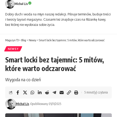
Michał Lis
Dobry duch i woda na młyn naszej redakcji. Pilnuje terminów, buduje treści
i tworzy layout magazynu. Czasami też znajduje czas na filiżankę kawy,
bez której nie wyobraża sobie życia.
Magazyn T3
>
Blog
>
Newsy
>
Smart locki bez tajemnic: 5 mitów, które warto odczarować
NEWSY
Smart locki bez tajemnic: 5 mitów,
które warto odczarować
Wygoda na co dzień
5 minut(y) czytania
Michał Lis
Opublikowany 05/11/2025