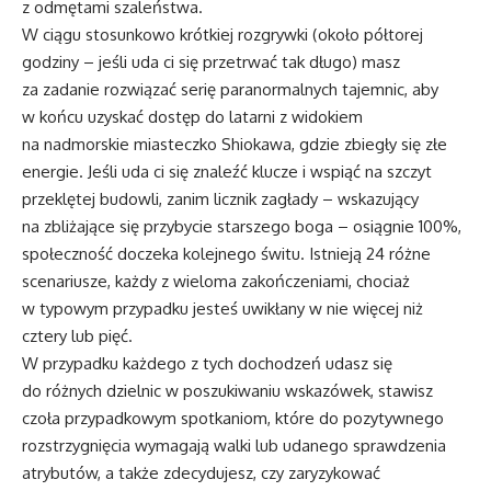
z odmętami szaleństwa.
W ciągu stosunkowo krótkiej rozgrywki (około półtorej
godziny – jeśli uda ci się przetrwać tak długo) masz
za zadanie rozwiązać serię paranormalnych tajemnic, aby
w końcu uzyskać dostęp do latarni z widokiem
na nadmorskie miasteczko Shiokawa, gdzie zbiegły się złe
energie. Jeśli uda ci się znaleźć klucze i wspiąć na szczyt
przeklętej budowli, zanim licznik zagłady – wskazujący
na zbliżające się przybycie starszego boga – osiągnie 100%,
społeczność doczeka kolejnego świtu. Istnieją 24 różne
scenariusze, każdy z wieloma zakończeniami, chociaż
w typowym przypadku jesteś uwikłany w nie więcej niż
cztery lub pięć.
W przypadku każdego z tych dochodzeń udasz się
do różnych dzielnic w poszukiwaniu wskazówek, stawisz
czoła przypadkowym spotkaniom, które do pozytywnego
rozstrzygnięcia wymagają walki lub udanego sprawdzenia
atrybutów, a także zdecydujesz, czy zaryzykować