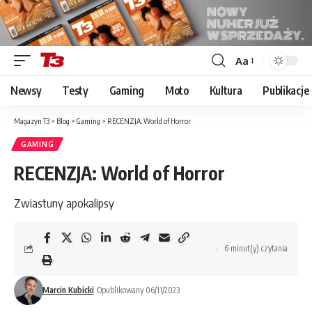
Aa
Font
Resizer
Newsy
Testy
Gaming
Moto
Kultura
Publikacje
Magazyn T3
>
Blog
>
Gaming
>
RECENZJA: World of Horror
GAMING
RECENZJA: World of Horror
Zwiastuny apokalipsy
6 minut(y) czytania
Marcin Kubicki
Opublikowany 06/11/2023