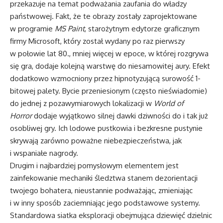
przekazuje na temat podważania zaufania do władzy
państwowej. Fakt, że te obrazy zostały zaprojektowane
w programie
MS Paint
, starożytnym edytorze graficznym
firmy Microsoft, który został wydany po raz pierwszy
w połowie lat 80., mniej więcej w epoce, w której rozgrywa
się gra, dodaje kolejną warstwę do niesamowitej aury. Efekt
dodatkowo wzmocniony przez hipnotyzującą surowość 1-
bitowej palety. Bycie przeniesionym (często nieświadomie)
do jednej z pozawymiarowych lokalizacji w
World of
Horror
dodaje wyjątkowo silnej dawki dziwności do i tak już
osobliwej gry. Ich lodowe pustkowia i bezkresne pustynie
skrywają zarówno poważne niebezpieczeństwa, jak
i wspaniałe nagrody.
Drugim i najbardziej pomysłowym elementem jest
zainfekowanie mechaniki śledztwa stanem dezorientacji
twojego bohatera, nieustannie podważając, zmieniając
i w inny sposób zaciemniając jego podstawowe systemy.
Standardowa siatka eksploracji obejmująca dziewięć dzielnic