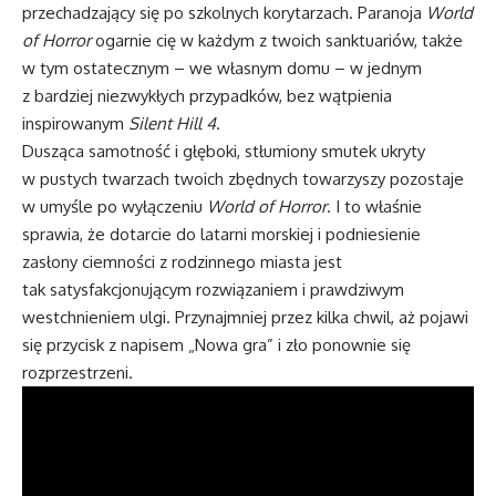
przechadzający się po szkolnych korytarzach. Paranoja
World
of Horror
ogarnie cię w każdym z twoich sanktuariów, także
w tym ostatecznym – we własnym domu – w jednym
z bardziej niezwykłych przypadków, bez wątpienia
inspirowanym
Silent Hill 4
.
Dusząca samotność i głęboki, stłumiony smutek ukryty
w pustych twarzach twoich zbędnych towarzyszy pozostaje
w umyśle po wyłączeniu
World of Horror
. I to właśnie
sprawia, że dotarcie do latarni morskiej i podniesienie
zasłony ciemności z rodzinnego miasta jest
tak satysfakcjonującym rozwiązaniem i prawdziwym
westchnieniem ulgi. Przynajmniej przez kilka chwil, aż pojawi
się przycisk z napisem „Nowa gra” i zło ponownie się
rozprzestrzeni.