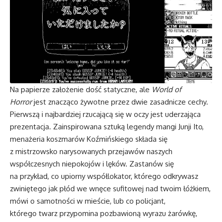
Na papierze założenie dość statyczne, ale
World of
Horror
jest znacząco żywotne przez dwie zasadnicze cechy.
Pierwszą i najbardziej rzucającą się w oczy jest uderzająca
prezentacja. Zainspirowana sztuką legendy mangi Junji Ito,
menażeria koszmarów Koźmińskiego składa się
z mistrzowsko narysowanych przejawów naszych
współczesnych niepokojów i lęków. Zastanów się
na przykład, co upiorny współlokator, którego odkrywasz
zwiniętego jak płód we wnęce sufitowej nad twoim łóżkiem,
mówi o samotności w mieście, lub co policjant,
którego twarz przypomina pozbawioną wyrazu żarówkę,