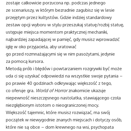
zostaje całkowicie porzucona np. podczas jednego
ze scenariuszy, w którym bezradnie zagubisz się w lesie
przejętym przez kultystów. Gdzie indziej standardowy
zestaw opcji wyboru w stylu przeszukaj statuę/rozbij statuę,
ustępuje miejsca momentom praktycznej mechaniki,
najbardziej zapadającej w pamięć, gdy musisz wprowadzić
igłę w oko przyjaciela, aby uratować
go przed rozmnażającymi się w nim pasożytami, jedynie
za pomocą kursora.
Metodą prób i błędów i powtarzaniem rozgrywki być może
uda ci się uzyskać odpowiedzi na wszystkie swoje pytania –
po prawie 40 godzinach odkrywając większość z tego,
co oferuje gra.
World of Horror
znakomicie ukazuje
niepewność nieszczęsnego nastolatka, stawiającego czoła
niezgłębionym istotom o nieograniczonej mocy.
Większość tajemnic, które musisz rozwiązać, ma swój
początek w niewygodnie znanych miejscach i dotyczy osób,
które nie są obce – dom krewnego na wsi, psychopata