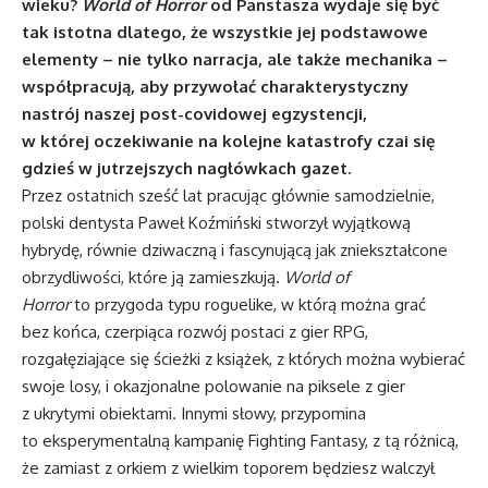
wieku?
World of Horror
od Panstasza wydaje się być
tak istotna dlatego, że wszystkie jej podstawowe
elementy – nie tylko narracja, ale także mechanika –
współpracują, aby przywołać charakterystyczny
nastrój naszej post-covidowej egzystencji,
w której oczekiwanie na kolejne katastrofy czai się
gdzieś w jutrzejszych nagłówkach gazet.
Przez ostatnich sześć lat pracując głównie samodzielnie,
polski dentysta Paweł Koźmiński stworzył wyjątkową
hybrydę, równie dziwaczną i fascynującą jak zniekształcone
obrzydliwości, które ją zamieszkują.
World of
Horror
to przygoda typu roguelike, w którą można grać
bez końca, czerpiąca rozwój postaci z gier RPG,
rozgałęziające się ścieżki z książek, z których można wybierać
swoje losy, i okazjonalne polowanie na piksele z gier
z ukrytymi obiektami. Innymi słowy, przypomina
to eksperymentalną kampanię Fighting Fantasy, z tą różnicą,
że zamiast z orkiem z wielkim toporem będziesz walczył