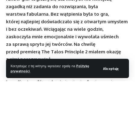
zagadką niż zadania do rozwiązania, była
warstwa fabularna. Bez wątpienia była to gra,
której najlepiej doświadczało się z otwartym umysłem
i bez oczekiwań. Wciągając na wiele godzin,
zaskoczyła mnie emocjonalnie i wywołała uśmiech
za sprawą sprytu jej twórców. Na chwilę
przed premierą The Talos Principle 2 miałem okazję
z nimi porozmawiać.
The Talos Principle jest dla mnie piękną odą do ludzkości.
Korzystając z tej witryny, wyrażasz zgodę na
Politykę
Akceptuję
prywatności
.
Co zainspirowało historię gier w tym uniwersum?
Jonas Kyratzes: Nie sądzę, że inspiracje dla pierwszej gry
można sprowadzić do jakiegoś pojedynczego
wpływu. Oczywiście można wywnioskować z wielu warstw
odniesień nawiązania do Biblii, Johna Miltona, Williama
Blake’a, Philipa K. Dicka itp. Jednak jego najważniejszym
źródłem jest prawdopodobnie żarliwy i poetycki humanizm
Carla Sagana, zwłaszcza że tego rodzaju myślenie już prawie
Czytaj dalej
wymarło.