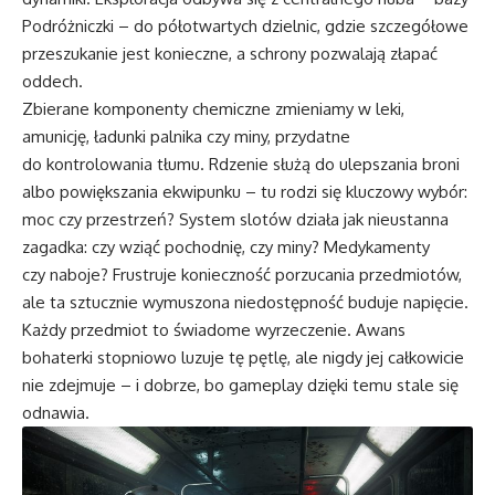
Podróżniczki – do półotwartych dzielnic, gdzie szczegółowe
przeszukanie jest konieczne, a schrony pozwalają złapać
oddech.
Zbierane komponenty chemiczne zmieniamy w leki,
amunicję, ładunki palnika czy miny, przydatne
do kontrolowania tłumu. Rdzenie służą do ulepszania broni
albo powiększania ekwipunku – tu rodzi się kluczowy wybór:
moc czy przestrzeń? System slotów działa jak nieustanna
zagadka: czy wziąć pochodnię, czy miny? Medykamenty
czy naboje? Frustruje konieczność porzucania przedmiotów,
ale ta sztucznie wymuszona niedostępność buduje napięcie.
Każdy przedmiot to świadome wyrzeczenie. Awans
bohaterki stopniowo luzuje tę pętlę, ale nigdy jej całkowicie
nie zdejmuje – i dobrze, bo gameplay dzięki temu stale się
odnawia.