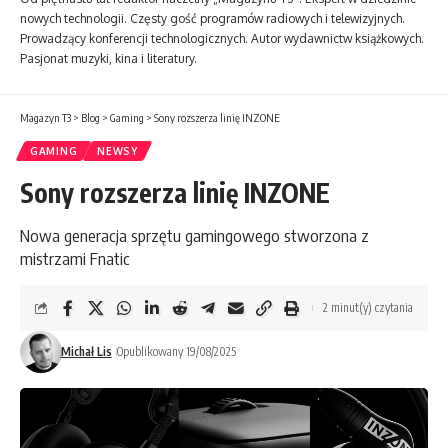
nowych technologii. Częsty gość programów radiowych i telewizyjnych.
Prowadzący konferencji technologicznych. Autor wydawnictw książkowych.
Pasjonat muzyki, kina i literatury.
Magazyn T3
>
Blog
>
Gaming
>
Sony rozszerza linię INZONE
GAMING
NEWSY
Sony rozszerza linię INZONE
Nowa generacja sprzętu gamingowego stworzona z
mistrzami Fnatic
2 minut(y) czytania
Michał Lis
Opublikowany 19/08/2025