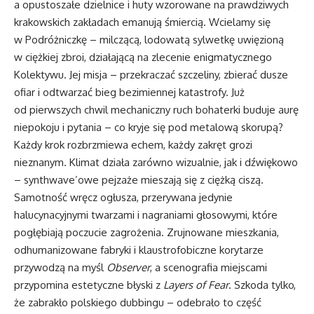
a opustoszałe dzielnice i huty wzorowane na prawdziwych
krakowskich zakładach emanują śmiercią. Wcielamy się
w Podróżniczkę – milczącą, lodowatą sylwetkę uwięzioną
w ciężkiej zbroi, działającą na zlecenie enigmatycznego
Kolektywu. Jej misja – przekraczać szczeliny, zbierać dusze
ofiar i odtwarzać bieg bezimiennej katastrofy. Już
od pierwszych chwil mechaniczny ruch bohaterki buduje aurę
niepokoju i pytania – co kryje się pod metalową skorupą?
Każdy krok rozbrzmiewa echem, każdy zakręt grozi
nieznanym. Klimat działa zarówno wizualnie, jak i dźwiękowo
– synthwave’owe pejzaże mieszają się z ciężką ciszą.
Samotność wręcz ogłusza, przerywana jedynie
halucynacyjnymi twarzami i nagraniami głosowymi, które
pogłębiają poczucie zagrożenia. Zrujnowane mieszkania,
odhumanizowane fabryki i klaustrofobiczne korytarze
przywodzą na myśl
Observer
, a scenografia miejscami
przypomina estetyczne błyski z
Layers of Fear
. Szkoda tylko,
że zabrakło polskiego dubbingu – odebrało to część