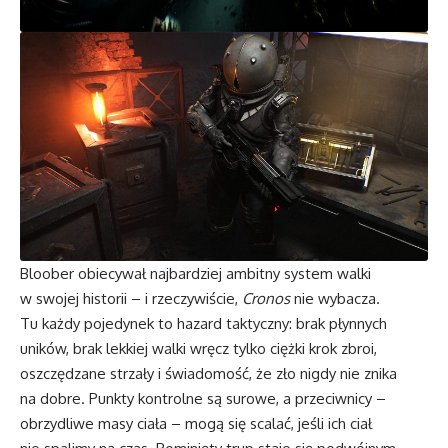
Bloober obiecywał najbardziej ambitny system walki
w swojej historii – i rzeczywiście,
Cronos
nie wybacza.
Tu każdy pojedynek to hazard taktyczny: brak płynnych
uników, brak lekkiej walki wręcz tylko ciężki krok zbroi,
oszczędzane strzały i świadomość, że zło nigdy nie znika
na dobre. Punkty kontrolne są surowe, a przeciwnicy –
obrzydliwe masy ciała – mogą się scalać, jeśli ich ciał