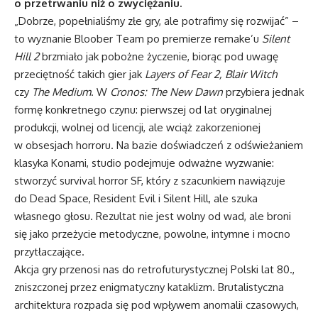
o przetrwaniu niż o zwyciężaniu.
„Dobrze, popełnialiśmy złe gry, ale potrafimy się rozwijać” –
to wyznanie Bloober Team po premierze remake’u
Silent
Hill 2
brzmiało jak pobożne życzenie, biorąc pod uwagę
przeciętność takich gier jak
Layers of Fear 2, Blair Witch
czy
The Medium
. W
Cronos: The New Dawn
przybiera jednak
formę konkretnego czynu: pierwszej od lat oryginalnej
produkcji, wolnej od licencji, ale wciąż zakorzenionej
w obsesjach horroru. Na bazie doświadczeń z odświeżaniem
klasyka Konami, studio podejmuje odważne wyzwanie:
stworzyć survival horror SF, który z szacunkiem nawiązuje
do Dead Space, Resident Evil i Silent Hill, ale szuka
własnego głosu. Rezultat nie jest wolny od wad, ale broni
się jako przeżycie metodyczne, powolne, intymne i mocno
przytłaczające.
Akcja gry przenosi nas do retrofuturystycznej Polski lat 80.,
zniszczonej przez enigmatyczny kataklizm. Brutalistyczna
architektura rozpada się pod wpływem anomalii czasowych,