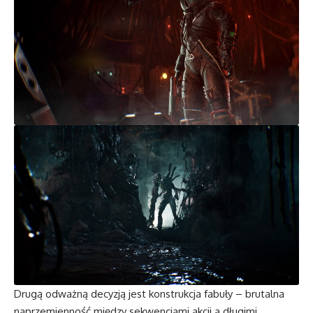
Drugą odważną decyzją jest konstrukcja fabuły – brutalna
naprzemienność między sekwencjami akcji a długimi