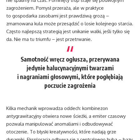
nie spalimy na czas. Pominięty trup staje się podwójnym
zagrożeniem. Pomysł przeraża, ale w praktyce
to gospodarka zasobami jest prawdziwą grozą –
zmarnowana kula może przesądzić o losie kolejnego starcia.
Często najlepszą strategią jest unikanie walki, jeśli tylko się
da. Nie ma tu triumfu – jest przetrwanie.
Samotność wręcz ogłusza, przerywana
jedynie halucynacyjnymi twarzami
i nagraniami głosowymi, które pogłębiają
poczucie zagrożenia
Kilka mechanik wprowadza oddech: kombinezon
antygrawitacyjny otwiera nowe ścieżki, a emiter czasowy
pozwala manipulować anomaliami i odbudowywać
otoczenie. To błyski kreatywności, które nadają grze
dynamiki. Eksploracja odbywa się z centralnego huba – bazy