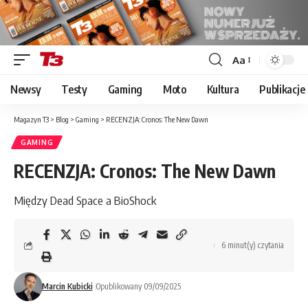
Aa
Font
Resizer
Newsy
Testy
Gaming
Moto
Kultura
Publikacje
Magazyn T3
>
Blog
>
Gaming
>
RECENZJA: Cronos: The New Dawn
GAMING
RECENZJA: Cronos: The New Dawn
Między Dead Space a BioShock
6 minut(y) czytania
Marcin Kubicki
Opublikowany 09/09/2025