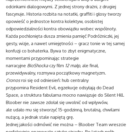
odcinkami dialogowymi. Z jednej strony drażni, z drugiej
fascynuje. Historia rozbita na notatki, graffiti i głosy tworzy
opowieść o jednostce kontra kolektyw, osobistej
odpowiedzialności kontra obowiązku wobec wspólnoty.
Każda pochłonięta dusza zmienia pamięć Podróżniczki, jej
gesty, wizje, a nawet umiejętności – gracz tonie w tej samej
konfuzji co bohaterka. Bywa to zbyt enigmatyczne,
momentami przypominając strategie
narracyjne
BioShocka
czy film
12 małp
, ale finał,
przewidywalny, rozmywa początkowy magnetyzm.
Cronos
roi się od odniesień: hub centralny
przypomina Resident Evil, egzekucje odsyłają do Dead
Space, a struktura fabularna mocno nawiązuje do Silent Hill.
Bloober nie zawsze zdołał się uwolnić od wpływów,
ale udało mu się stworzyć 15-godzinną, brutalną, chwilami
nużącą, a jednak stale napiętą grę.
Jednej jakości odmówić nie można – Bloober Team wreszcie
perfekcyjnie opanowało sztukę strachu. Po latach prób