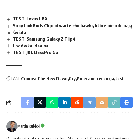
TEST: Lexus LBX
Sony LinkBuds Clip: otwarte słuchawki, które nie odcinają
od świata
TEST: Samsung Galaxy Z Flip4
Lodówka idealna
TEST: JBL BassPro Go
TAGI:
Cronos: The New Dawn
Gry
Polecane
recenzja
test
Marcin Kubicki
Od piętnastu lat redaktor naczelny „Magazynu T3”. Ekspert w dziedzinie