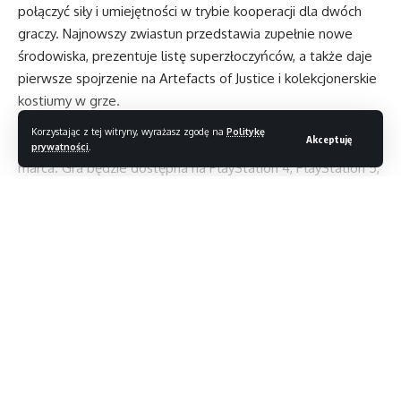
połączyć siły i umiejętności w trybie kooperacji dla dwóch
graczy. Najnowszy zwiastun przedstawia zupełnie nowe
środowiska, prezentuje listę superzłoczyńców, a także daje
pierwsze spojrzenie na Artefacts of Justice i kolekcjonerskie
kostiumy w grze.
Spotkanie z Supermanem, Wonder Woma, Batmanem
Korzystając z tej witryny, wyrażasz zgodę na
Politykę
Akceptuję
i resztą Ligi Sprawiedliwości zaplanowane zostało na 10
prywatności
.
marca. Gra będzie dostępna na PlayStation 4, PlayStation 5,
Nintendo Switch, Xbox One, Xbox X|S i PC (Steam).
Czytaj dalej
//