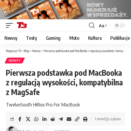
Aa
Font
Resizer
Newsy
Testy
Gaming
Moto
Kultura
Publikacje
Magazyn T3
>
Blog
>
Newsy
>
Pierwsza podstawka pod MacBooka z regulacją wysokości, kompatybilna z MagSafe
NEWSY
Pierwsza podstawka pod MacBooka
z regulacją wysokości, kompatybilna
z MagSafe
TwelveSouth HiRise Pro For MacBook
1 minut(y) czytania