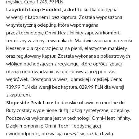
męskiej. Cena: 1 249,99 PLN.
Labyrinth Loop Hooded Jacket
to kurtka dostępna
w wersji z kapturem i bez kaptura. Została wyposażona
w syntetyczną ocieplinę, która wspomagana
przez technologię Omni-Heat Infinity zapewni komfort
termiczny w zimnych warunkach. Ma dwie zapinane na zamki
kieszenie dla rąk oraz jedną na piersi, elastyczne mankiety
oraz regulowany kaptur. Została wykonana z poliestrowych
włókien pochodzących z recyklingu, które oprócz izolacji
oferują odprowadzanie wilgoci powstającej podczas
wędrówek. Dostępna w wersji damskiej i męskiej. Cena:
739,99 PLN dla wersji bez kaptura, 829,99 PLN dla wersji
z kapturem.
Slopeside Peak Luxe
to damskie obuwie na mroźne dni.
Buty zostały wypełnione dużą ilością syntetycznej ociepliny.
Podszewka wykonana jest w technologii Omni-Heat Infinity.
Dzięki membranie Omni-Tech – oddychającej
i wodoodpornej, pozwalają cieszyć się każdą chwilą