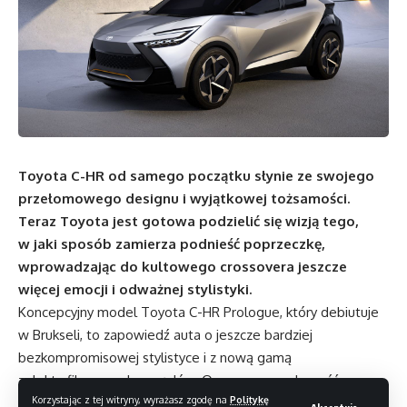
Toyota C-HR od samego początku słynie ze swojego
przełomowego designu i wyjątkowej tożsamości.
Teraz Toyota jest gotowa podzielić się wizją tego,
w jaki sposób zamierza podnieść poprzeczkę,
wprowadzając do kultowego crossovera jeszcze
więcej emocji i odważnej stylistyki.
Koncepcyjny model Toyota C-HR Prologue, który debiutuje
w Brukseli, to zapowiedź auta o jeszcze bardziej
bezkompromisowej stylistyce i z nową gamą
zelektryfikowanych napędów. Ogromna popularność
Korzystając z tej witryny, wyrażasz zgodę na
Politykę
kompaktowego crossovera i emocje, jakie do dziś budzi