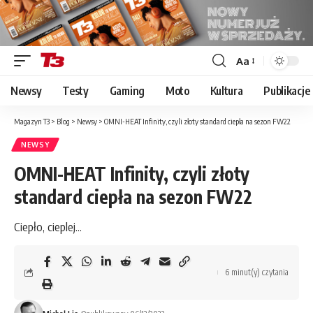
Aa
Font
Resizer
Newsy
Testy
Gaming
Moto
Kultura
Publikacje
Magazyn T3
>
Blog
>
Newsy
>
OMNI-HEAT Infinity, czyli złoty standard ciepła na sezon FW22
NEWSY
OMNI-HEAT Infinity, czyli złoty
standard ciepła na sezon FW22
Ciepło, cieplej...
6 minut(y) czytania