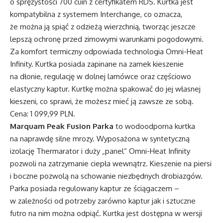
o sprężystości 700 cuin z certyfikatem RDS. Kurtka jest
kompatybilna z systemem Interchange, co oznacza,
że można ją spiąć z odzieżą wierzchnią, tworząc jeszcze
lepszą ochronę przed zimowymi warunkami pogodowymi.
Za komfort termiczny odpowiada technologia Omni-Heat
Infinity. Kurtka posiada zapinane na zamek kieszenie
na dłonie, regulację w dolnej lamówce oraz częściowo
elastyczny kaptur. Kurtkę można spakować do jej własnej
kieszeni, co sprawi, że możesz mieć ją zawsze ze sobą.
Cena: 1 099,99 PLN.
Marquam Peak Fusion Parka
to wodoodporna kurtka
na naprawdę silne mrozy. Wyposażona w syntetyczną
izolację Thermarator i duży „panel” Omni-Heat Infinity
pozwoli na zatrzymanie ciepła wewnątrz. Kieszenie na piersi
i boczne pozwolą na schowanie niezbędnych drobiazgów.
Parka posiada regulowany kaptur ze ściągaczem –
w zależności od potrzeby zarówno kaptur jak i sztuczne
futro na nim można odpiąć. Kurtka jest dostępna w wersji