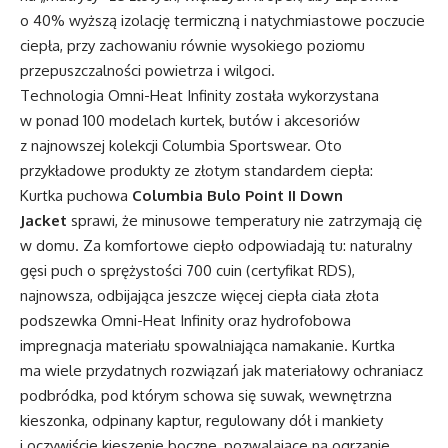
o 40% wyższą izolację termiczną i natychmiastowe poczucie
ciepła, przy zachowaniu równie wysokiego poziomu
przepuszczalności powietrza i wilgoci.
Technologia Omni-Heat Infinity została wykorzystana
w ponad 100 modelach kurtek, butów i akcesoriów
z najnowszej kolekcji Columbia Sportswear. Oto
przykładowe produkty ze złotym standardem ciepła:
Kurtka puchowa
Columbia Bulo Point II Down
Jacket
sprawi, że minusowe temperatury nie zatrzymają cię
w domu. Za komfortowe ciepło odpowiadają tu: naturalny
gęsi puch o sprężystości 700 cuin (certyfikat RDS),
najnowsza, odbijająca jeszcze więcej ciepła ciała złota
podszewka Omni-Heat Infinity oraz hydrofobowa
impregnacja materiału spowalniająca namakanie. Kurtka
ma wiele przydatnych rozwiązań jak materiałowy ochraniacz
podbródka, pod którym schowa się suwak, wewnętrzna
kieszonka, odpinany kaptur, regulowany dół i mankiety
i oczywiście kieszenie boczne, pozwalające na ogrzanie