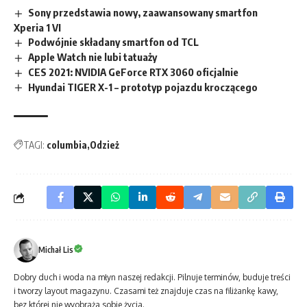
Sony przedstawia nowy, zaawansowany smartfon
Xperia 1 VI
Podwójnie składany smartfon od TCL
Apple Watch nie lubi tatuaży
CES 2021: NVIDIA GeForce RTX 3060 oficjalnie
Hyundai TIGER X-1 – prototyp pojazdu kroczącego
TAGI:
columbia
Odzież
Michał Lis
Dobry duch i woda na młyn naszej redakcji. Pilnuje terminów, buduje treści
i tworzy layout magazynu. Czasami też znajduje czas na filiżankę kawy,
bez której nie wyobraża sobie życia.