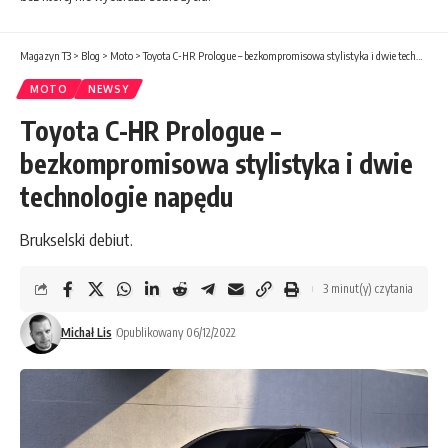
Magazyn T3
>
Blog
>
Moto
>
Toyota C-HR Prologue – bezkompromisowa stylistyka i dwie technologie napędu
MOTO
NEWSY
Toyota C-HR Prologue –
bezkompromisowa stylistyka i dwie
technologie napędu
Brukselski debiut.
3 minut(y) czytania
Michał Lis
Opublikowany 06/12/2022