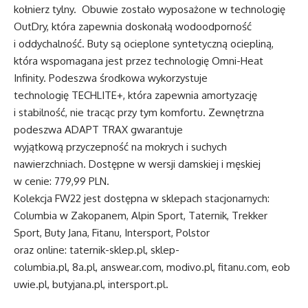
kołnierz tylny. Obuwie zostało wyposażone w technologię
OutDry, która zapewnia doskonałą wodoodporność
i oddychalność. Buty są ocieplone syntetyczną ociepliną,
która wspomagana jest przez technologię Omni-Heat
Infinity. Podeszwa środkowa wykorzystuje
technologię TECHLITE+, która zapewnia amortyzację
i stabilność, nie tracąc przy tym komfortu. Zewnętrzna
podeszwa ADAPT TRAX gwarantuje
wyjątkową przyczepność na mokrych i suchych
nawierzchniach. Dostępne w wersji damskiej i męskiej
w cenie: 779,99 PLN.
Kolekcja FW22 jest dostępna w sklepach stacjonarnych:
Columbia w Zakopanem, Alpin Sport, Taternik, Trekker
Sport, Buty Jana, Fitanu, Intersport, Polstor
oraz online:
taternik-sklep.pl
,
sklep-
columbia.pl
,
8a.pl
,
answear.com
,
modivo.pl
,
fitanu.com
,
eob
uwie.pl
,
butyjana.pl
,
intersport.pl
.