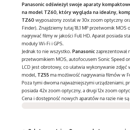
Panasonic odświeżył swoje aparaty kompaktowe 
na model TZ60, który wygląda na idealny, kom
TZ60
wyposażony został w 30x zoom optyczny oraz 
Finder). Znajdziemy tutaj 18,1 MP przetwornik MOS 
nagrywać filmy w jakości Full HD. Aparat posiada s
moduły Wi-Fi i GPS.
Jednak to nie wszystko.
Panasonic
zaprezentował 
przetwornikiem MOS, autofocusem Sonic Speed or
LCD jest obrotowy, co ułatwia wykonywanie zdjęć 
model,
TZ55
ma możliwość nagrywania filmów w Fu
Poza tymi dwoma najważniejszymi urządzeniami, 
posiada 42x zoom optyczny, a drugi 12x zoom opty
Cena i dostępność nowych aparatów na razie nie są