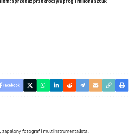
em: sprzedaż przekroczyła próg 1 miliona sztuk
Facebook
, zapalony fotograf i multiinstrumentalista.