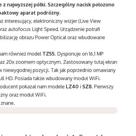
z najwyższej półki. Szczególny nacisk położono
paktowy aparat podróżny.
interesujący, elektroniczny wizjer (Live View
oraz autofocus Light Speed. Urządzenie potrafi
tabilizację obrazu Power Optical oraz wbudowane
nam również model
TZ55
. Dysponuje on 16,1 MP
az 20x zoomem optycznym. Zastosowany tutaj ekran
w niewygodnej pozycji. Tak jak poprzednio omawiany
ll HD. Posiada także wbudowany moduł WiFi.
producent pokazał nam modele
LZ40
i
SZ8
. Pierwszy
czny oraz moduł WiFi.
 znane.