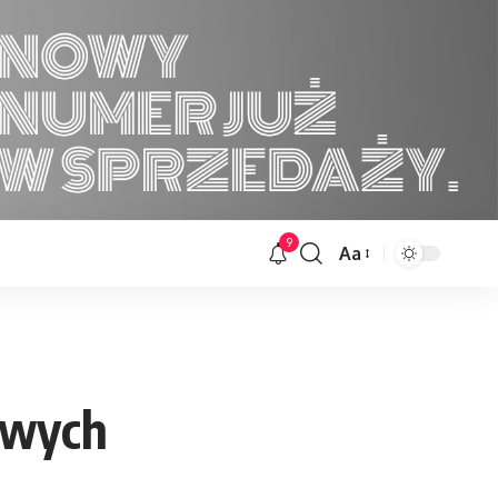
9
Aa
Font
Resizer
owych