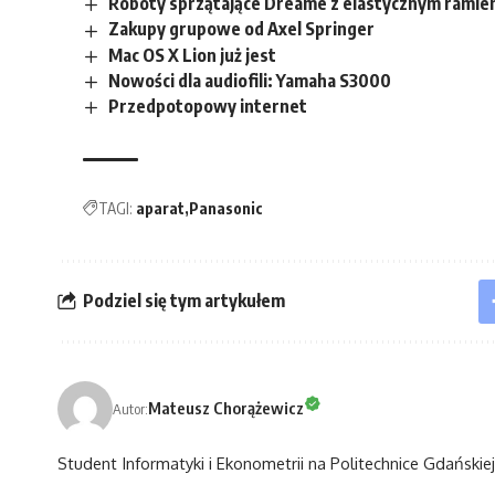
Roboty sprzątające Dreame z elastycznym ramieni
Zakupy grupowe od Axel Springer
Mac OS X Lion już jest
Nowości dla audiofili: Yamaha S3000
Przedpotopowy internet
TAGI:
aparat
Panasonic
Podziel się tym artykułem
Mateusz Chorążewicz
Autor:
Student Informatyki i Ekonometrii na Politechnice Gdańskiej