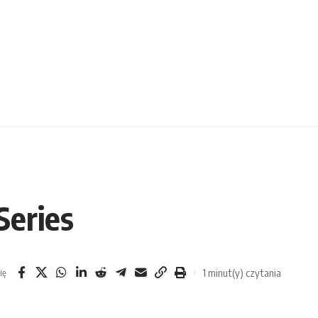
Series
1 minut(y) czytania
ię