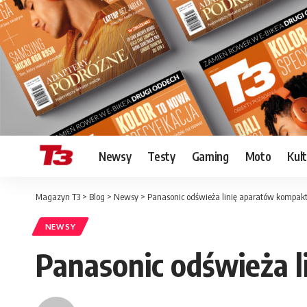
Newsy
Testy
Gaming
Moto
Kul
Magazyn T3
>
Blog
>
Newsy
>
Panasonic odświeża linię aparatów kompa
NEWSY
Panasonic odświeża 