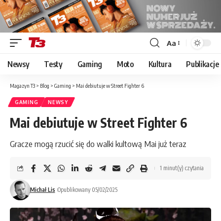
Aa
Font
Resizer
Newsy
Testy
Gaming
Moto
Kultura
Publikacje
Magazyn T3
>
Blog
>
Gaming
>
Mai debiutuje w Street Fighter 6
GAMING
NEWSY
Mai debiutuje w Street Fighter 6
Gracze mogą rzucić się do walki kultową Mai już teraz
1 minut(y) czytania
Michał Lis
Opublikowany 05/02/2025