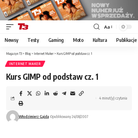
Aa
Font
Resizer
Newsy
Testy
Gaming
Moto
Kultura
Publikacje
Magazyn T3
>
Blog
>
Internet Maker
>
Kurs GIMP od podstaw cz. 1
INTERNET MAKER
Kurs GIMP od podstaw cz. 1
4 minut(y) czytania
Włodzimierz Gajda
Opublikowany 24/08/2007