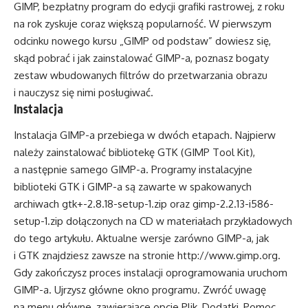
GIMP, bezpłatny program do edycji grafiki rastrowej, z roku
na rok zyskuje coraz większą popularność. W pierwszym
odcinku nowego kursu „GIMP od podstaw” dowiesz się,
skąd pobrać i jak zainstalować GIMP-a, poznasz bogaty
zestaw wbudowanych filtrów do przetwarzania obrazu
i nauczysz się nimi posługiwać.
Instalacja
Instalacja GIMP-a przebiega w dwóch etapach. Najpierw
należy zainstalować bibliotekę GTK (GIMP Tool Kit),
a następnie samego GIMP-a. Programy instalacyjne
biblioteki GTK i GIMP-a są zawarte w spakowanych
archiwach gtk+-2.8.18-setup-1.zip oraz gimp-2.2.13-i586-
setup-1.zip dołączonych na CD w materiałach przykładowych
do tego artykułu. Aktualne wersje zarówno GIMP-a, jak
i GTK znajdziesz zawsze na stronie
http://www.gimp.org
.
Gdy zakończysz proces instalacji oprogramowania uruchom
GIMP-a. Ujrzysz główne okno programu. Zwróć uwagę
na menu główne, zawierające opcje Plik, Dodatki, Pomoc.