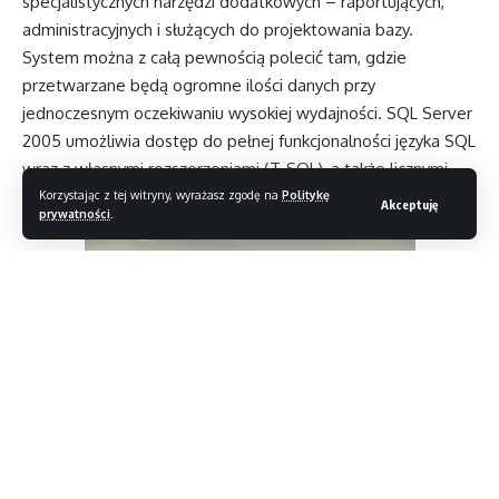
specjalistycznych narzędzi dodatkowych – raportujących,
administracyjnych i służących do projektowania bazy.
System można z całą pewnością polecić tam, gdzie
przetwarzane będą ogromne ilości danych przy
jednoczesnym oczekiwaniu wysokiej wydajności. SQL Server
2005 umożliwia dostęp do pełnej funkcjonalności języka SQL
wraz z własnymi rozszerzeniami (T-SQL), a także licznymi
dodatkowymi udogodnieniami – takimi jak choćby
Korzystając z tej witryny, wyrażasz zgodę na
Politykę
Akceptuję
prywatności
.
wyzwalacze i procedury.
Czytaj dalej
Magazyn T3
>
Blog
>
Internet Maker
>
Bazy danych, szablony i surowe tablice
INTERNET MAKER