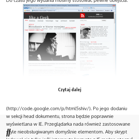
Do czasu jego wydania musimy stosować pewne obejścia.
Najprostszy sposób na obsługę
HTML5
w Internet
Czytaj dalej
Explorerze to skorzystanie ze skryptu JavaScript
dostarczonego przez Google
(
http://code.google.com/p/html5shiv/
). Po jego dodaniu
w sekcji head dokumentu, strona będzie poprawnie
wyświetlana w IE. Przeglądarka nada również zastosowane
//
style nieobsługiwanym domyślnie elementom. Aby skrypt