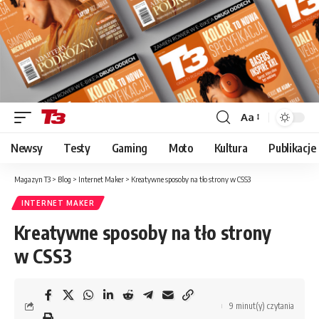
Aa
Font
Resizer
Newsy
Testy
Gaming
Moto
Kultura
Publikacje
Magazyn T3
>
Blog
>
Internet Maker
>
Kreatywne sposoby na tło strony w CSS3
INTERNET MAKER
Kreatywne sposoby na tło strony
w CSS3
9 minut(y) czytania