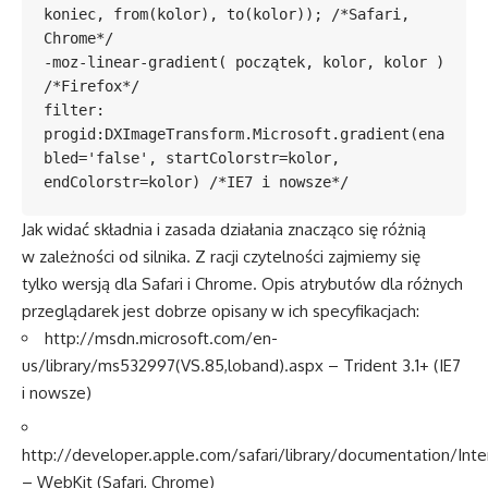
koniec, from(kolor), to(kolor)); /*Safari, 
Chrome*/

-moz-linear-gradient( początek, kolor, kolor ) 
/*Firefox*/

filter: 
progid:DXImageTransform.Microsoft.gradient(ena
bled='false', startColorstr=kolor, 
endColorstr=kolor) /*IE7 i nowsze*/
Jak widać składnia i zasada działania znacząco się różnią
w zależności od silnika. Z racji czytelności zajmiemy się
tylko wersją dla Safari i Chrome. Opis atrybutów dla różnych
przeglądarek jest dobrze opisany w ich specyfikacjach:
http://msdn.microsoft.com/en-
us/library/ms532997(VS.85,loband).aspx – Trident 3.1+ (IE7
i nowsze)
http://developer.apple.com/safari/library/documentation/Int
– WebKit (Safari, Chrome)