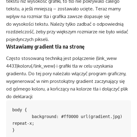
tekstu niż wysokość grafiki, to tło nie pokrywało całego
tekstu, a jeśli mniejszą – zostawało ucięte. Teraz mamy
wpływ na rozmiar tła i grafika zawsze dopasuje się
do wysokości tekstu. Należy tylko zadbać o odpowiednią
rozdzielczość, żeby przy większym rozmiarze nie było widać
pojedynczych pikseli.
Wstawiamy gradient tła na stronę
Często stosowaną techniką jest połączenie {link_wew
4433}koloru{/link_wew} i grafiki tła w celu uzyskania
gradientu. Do tej pory należało włączyć program graficzny,
wygenerować w nim prostokątny gradient zaczynający się
od górnego koloru, a kończący na kolorze tła i dołączyć plik
do deklaracji:
body {

	background: #ff0000 url(gradient.jpg) 
repeat-x;
