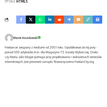
TAGI:
HTML5
Marcin Kosedowski
Freelancer związa­ny z mediami od 2007 roku. Opublikował do tej pory ­
ponad 500 artykułów m.in. dla Magazynu T3, Gazety Wyborczej, Onetu
czy Nexta. Jako bloger pomaga przy projektowa­niu i wdroże­niach serwisów
internetowych. Jest prezesem zarządu Stowarzyszenia FreelanCity.org.