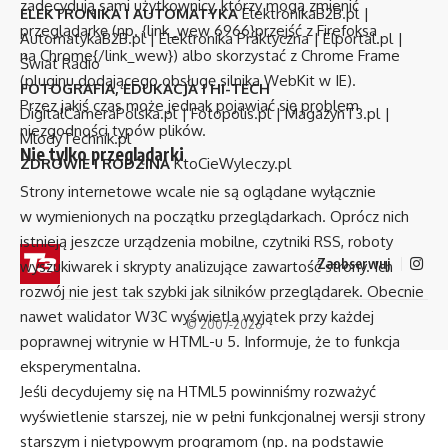
zadecydują sami użytkownicy, którzy mogą zmienić
ELEKTRONIKA I AUTOMATYKA
ElektronikaB2B.pl
|
przeglądarkę (np. {link_wew 6966}przejść z Firefoksa
AutomatykaB2B.pl
|
Elektronika Praktyczna
|
Elportal.pl
|
na Chrome{/link_wew}) albo skorzystać z Chrome Frame
Świat Radio
(pluginu dodającego obsługę silnika WebKit w IE).
FOTOGRAFIA, EDUKACJA I HI-TECH
Przez jakiś czas może jednak pojawiać się problem
DigitalCameraPolska.pl
|
Fotopolis.pl
|
MagazynT3.pl
|
niezgodności typów plików.
MlodyTechnik.pl
Nie tylko przeglądarki
ZDROWIE I RODZINA
KtoCieWyleczy.pl
Strony internetowe wcale nie są oglądane wyłącznie
w wymienionych na początku przeglądarkach. Oprócz nich
istnieją jeszcze urządzenia mobilne, czytniki RSS, roboty
Zaobserwuj
wyszukiwarek i skrypty analizujące zawartość strony. Ich
rozwój nie jest tak szybki jak silników przeglądarek. Obecnie
nawet walidator W3C wyświetla wyjątek przy każdej
© 2007-2026
poprawnej witrynie w HTML-u 5. Informuje, że to funkcja
eksperymentalna.
Jeśli decydujemy się na HTML5 powinniśmy rozważyć
wyświetlenie starszej, nie w pełni funkcjonalnej wersji strony
starszym i nietypowym programom (np. na podstawie