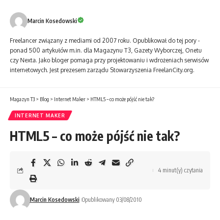
Marcin Kosedowski
Freelancer związa­ny z mediami od 2007 roku. Opublikował do tej pory ­
ponad 500 artykułów m.in. dla Magazynu T3, Gazety Wyborczej, Onetu
czy Nexta. Jako bloger pomaga przy projektowa­niu i wdroże­niach serwisów
internetowych. Jest prezesem zarządu Stowarzyszenia FreelanCity.org.
Magazyn T3
>
Blog
>
Internet Maker
>
HTML5 – co może pójść nie tak?
INTERNET MAKER
HTML5 – co może pójść nie tak?
4 minut(y) czytania
Marcin Kosedowski
Opublikowany 03/08/2010