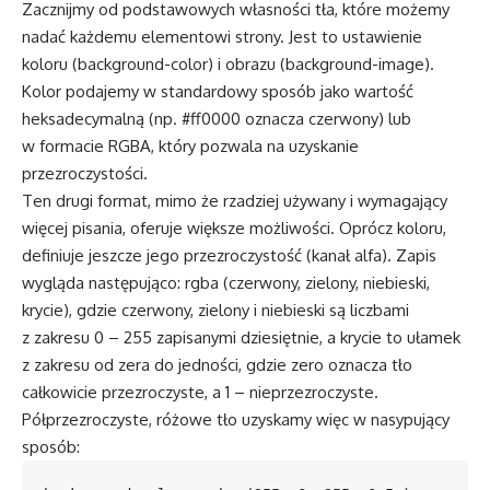
Zacznijmy od podstawowych własności tła, które możemy
nadać każdemu elementowi strony. Jest to ustawienie
koloru (background-color) i obrazu (background-image).
Kolor podajemy w standardowy sposób jako wartość
heksadecymalną (np. #ff0000 oznacza czerwony) lub
w formacie RGBA, który pozwala na uzyskanie
przezroczystości.
Ten drugi format, mimo że rzadziej używany i wymagający
więcej pisania, oferuje większe możliwości. Oprócz koloru,
definiuje jeszcze jego przezroczystość (kanał alfa). Zapis
wygląda następująco:
rgba (czerwony, zielony, niebieski,
krycie)
, gdzie czerwony, zielony i niebieski są liczbami
z zakresu 0 – 255 zapisanymi dziesiętnie, a krycie to ułamek
z zakresu od zera do jedności, gdzie zero oznacza tło
całkowicie przezroczyste, a 1 – nieprzezroczyste.
Półprzezroczyste, różowe tło uzyskamy więc w nasypujący
sposób: