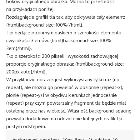
boków oryginalnego obrazka. Można to prześledzić
na przykładach poniżej.
Rozciągnięcie grafiki tła tak, aby pokrywała cały element:
{html}background-size: 100%{/html}.
Tło będące poziomym paskiem o szerokości elementu
i wysokości 3 emów: {html}background-size: 100%
3em{/html}.
Tło o szerokości 200 pikseli i wysokości zachowującej
proporcje oryginalnego obrazka: {html}background-size:
200px auto{/html}.
W przykładzie obrazek jest wykorzystany tylko raz (no-
repeat), ale można go powielać w poziomie (repeat-x),
pionie (repeat-y) i w obydwu kierunkach jednoceśnie
(repeat) przy czym powtarzalny fragment tła będzie miał
ustaloną przez nas wielkość. Własność background-spacing
pozwala dodatkowo na oddzielenie kolejnych grafik tła
pustym odstępem.
background-spacing: 10px 5px; /* odstęp 10 