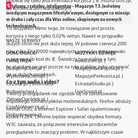
ładował się tylko jeśli internauta korzysta z IE można otoczyć
S
tylowy, rzetelny, inteligentny – Magazyn T3. Jesteśmy
go komentarzem warunkowym.
wiodącym magazynem lifestyle’owym, dostępnym co miesiąc
w druku i cały czas dla Was online, skupionym na nowych
technologiach.
To wszystko! Mimo tego, że rozwiązanie jest proste,
korzysta z niego tylko 0,02% witryn. Nawet w przypadku
NASZE SERWISY
dużych stron nie jest dużo lepiej. W połowie czerwca 2010
roku tylko 13 z 10000 największych serwisów dostosowało
DOM, OGRÓD
MUZYKA I DŹWIĘK
w ten sposób kod do IE. Świadczy to wyraźnie o tym,
I WNĘTRZA
Audio.com.pl
|
że standard nie jest jeszcze na tyle stabilny, żeby stosować
BudujemyDom.pl
|
MagazynGitarzysta.pl
|
go w dużych projektach.
WybieramyDom.pl
|
MagazynPerkusista.pl
|
Co z tym audio i video?
CoZaIle.pl
|
Informator
EstradaiStudio.pl
|
Budownictwa
|
LiveSound.pl
Twórcy przeglądarek nie zgodzili się na zastosowanie
ZielonyOgródek.pl
|
wspólnego formatu plików multimedialnych. Firefox obsłuży
CzasNaWnetrze.pl
|
format OGG, a Internet Explorer i Safari opatentowany
Ekobudowanie.pl
kodek H.264. Chrome będzie wspierać obydwa formaty.
W3C zauważa, że połączenie interesów producentów
przeglądarek to znaczący problem. W najbliższym czasie