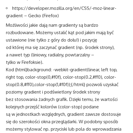
https://developer.mozilla.org/en/CSS/-moz-linear-
gradient – Gecko (Firefox)
Możliwości jakie dają nam gradienty są bardzo
rozbudowane. Możemy ustalić kąt pod jakim mają być
ustawione (nie tylko z góry do dołu!) i pozycję
od której ma się zaczynać gradient (np. środek strony),
a nawet typ (liniowy, radialny, powtarzalny –
tylko w Firefoksie).
Kod {html}background: -webkit-gradient(linear, left top,
right top, color-stop(0,#f0f), color-stop(0.2,#ff0), color-
stop(0.8,#ff0),color-stop(1,#f0f));{/html} pozwoli uzyskać
poziomy gradient i podświetlony środek strony
bez stosowania żadnych grafik. Dzięki temu, że wartości
kolejnych przejść kolorów (color-stop) podane
są w jednostkach względnych, gradient zawsze dostosuje
się do szerokości okna przeglądarki. W podobny sposób
możemy stylować np. przyciski lub pola do wprowadzania