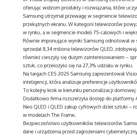
oferując widzom produkty i rozwiązania, które uczyn
Samsung utrzymał przewagę w segmencie telewizo
przekątnych ekranu. W kategorii telewizorów powy
w rynku, a w segmencie modeli 75-calowych i więk
Równie imponujące wyniki Samsung odnotował w s
sprzedał 8,34 miliona telewizorów QLED, zdobywa
również cieszyły się dużym zainteresowaniem – spr
sztuk, co przełożyło się na 27,3% udziału w rynku.
Na targach CES 2025 Samsung zaprezentował Vision
inteligencji, która analizuje preferencje użytkowni
To kolejny krok w kierunku personalizacji domowej 
Dodatkowo firma rozszerzyła dostęp do platformy 
Neo QLED i QLED zakup cyfrowych dzieł sztuki – r
w modelach The Frame.
Bezpieczeństwo użytkowników telewizorów Samsung
dane i urządzenia przed zagrożeniami cybernetycz