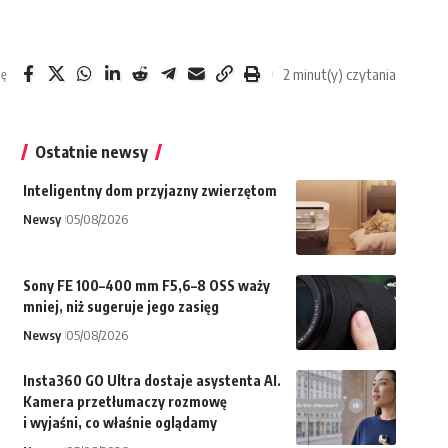
2 minut(y) czytania
ię
Ostatnie newsy
Inteligentny dom przyjazny zwierzętom
Newsy
05/08/2026
Sony FE 100–400 mm F5,6–8 OSS waży
mniej, niż sugeruje jego zasięg
Newsy
05/08/2026
Insta360 GO Ultra dostaje asystenta AI.
Kamera przetłumaczy rozmowę
i wyjaśni, co właśnie oglądamy