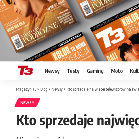
Newsy
Testy
Gaming
Moto
Kul
Magazyn T3
>
Blog
>
Newsy
>
Kto sprzedaje najwięcej telewizorów na świe
NEWSY
Kto sprzedaje najwię