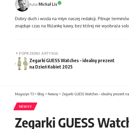
Michał Lis
Autor:
Dobry duch i woda na młyn naszej redakcji. Pilnuje terminó
znajduje czas na filiżankę kawy, bez której nie wyobraża sobi
POPRZEDNI ARTYKUŁ
Zegarki GUESS Watches – idealny prezent
na Dzień Kobiet 2025
Magazyn T3
>
Blog
>
Newsy
>
Zegarki GUESS Watches – idealny prezent na
NEWSY
Zegarki GUESS Watche