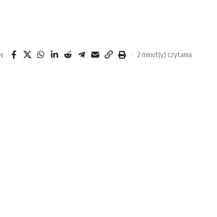
2 minut(y) czytania
ię