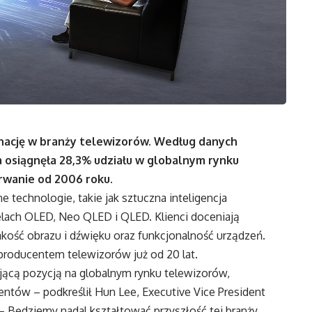
inację w branży telewizorów. Według danych
 osiągnęła 28,3% udziału w globalnym rynku
erwanie od 2006 roku.
technologie, takie jak sztuczna inteligencja
lach OLED, Neo QLED i QLED. Klienci doceniają
akość obrazu i dźwięku oraz funkcjonalność urządzeń.
producentem telewizorów już od 20 lat.
jącą pozycją na globalnym rynku telewizorów,
ientów – podkreślił Hun Lee, Executive Vice President
– Będziemy nadal kształtować przyszłość tej branży,