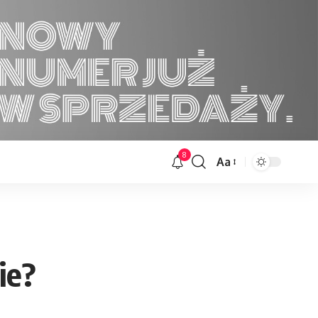
8
Aa
Font
Resizer
ie?