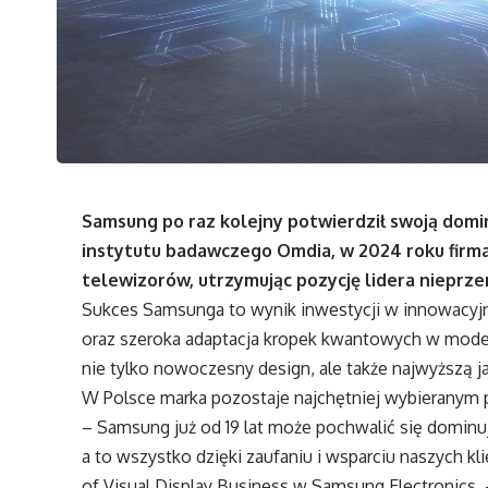
Samsung po raz kolejny potwierdził swoją dom
instytutu badawczego Omdia, w 2024 roku firma
telewizorów, utrzymując pozycję lidera nieprz
Sukces Samsunga to wynik inwestycji w innowacyjne 
oraz szeroka adaptacja kropek kwantowych w mode
nie tylko nowoczesny design, ale także najwyższą j
W Polsce marka pozostaje najchętniej wybieranym 
– Samsung już od 19 lat może pochwalić się dominu
a to wszystko dzięki zaufaniu i wsparciu naszych kl
of Visual Display Business w Samsung Electronics. 