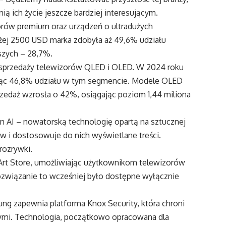
ią ich życie jeszcze bardziej interesującym.
rów premium oraz urządzeń o ultradużych
żej 2500 USD marka zdobyła aż 49,6% udziału
szych – 28,7%.
przedaży telewizorów QLED i OLED. W 2024 roku
jąc 46,8% udziału w tym segmencie. Modele OLED
zedaż wzrosła o 42%, osiągając poziom 1,44 miliona
 AI – nowatorską technologię opartą na sztucznej
ków i dostosowuje do nich wyświetlane treści.
rozrywki.
Art Store, umożliwiając użytkownikom telewizorów
ozwiązanie to wcześniej było dostępne wyłącznie
 zapewnia platforma Knox Security, która chroni
nymi. Technologia, początkowo opracowana dla