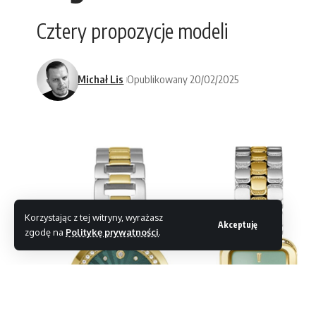
Cztery propozycje modeli
Michał Lis
Opublikowany 20/02/2025
Korzystając z tej witryny, wyrażasz
Akceptuję
zgodę na
Politykę prywatności
.