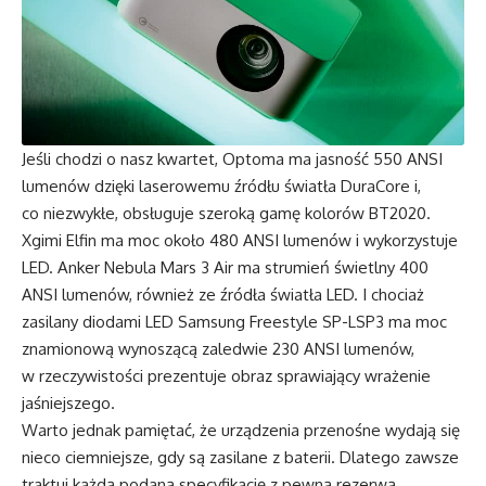
Jeśli chodzi o nasz kwartet, Optoma ma jasność 550 ANSI
lumenów dzięki laserowemu źródłu światła DuraCore i,
co niezwykłe, obsługuje szeroką gamę kolorów BT2020.
Xgimi Elfin ma moc około 480 ANSI lumenów i wykorzystuje
LED. Anker Nebula Mars 3 Air ma strumień świetlny 400
ANSI lumenów, również ze źródła światła LED. I chociaż
zasilany diodami LED Samsung Freestyle SP-LSP3 ma moc
znamionową wynoszącą zaledwie 230 ANSI lumenów,
w rzeczywistości prezentuje obraz sprawiający wrażenie
jaśniejszego.
Warto jednak pamiętać, że urządzenia przenośne wydają się
nieco ciemniejsze, gdy są zasilane z baterii. Dlatego zawsze
traktuj każdą podaną specyfikację z pewną rezerwą.