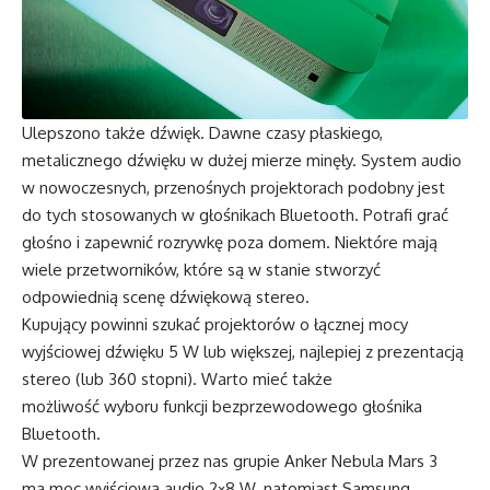
Ulepszono także dźwięk. Dawne czasy płaskiego,
metalicznego dźwięku w dużej mierze minęły. System audio
w nowoczesnych, przenośnych projektorach podobny jest
do tych stosowanych w głośnikach Bluetooth. Potrafi grać
głośno i zapewnić rozrywkę poza domem. Niektóre mają
wiele przetworników, które są w stanie stworzyć
odpowiednią scenę dźwiękową stereo.
Kupujący powinni szukać projektorów o łącznej mocy
wyjściowej dźwięku 5 W lub większej, najlepiej z prezentacją
stereo (lub 360 stopni). Warto mieć także
możliwość wyboru funkcji bezprzewodowego głośnika
Bluetooth.
W prezentowanej przez nas grupie Anker Nebula Mars 3
ma moc wyjściową audio 2×8 W, natomiast Samsung