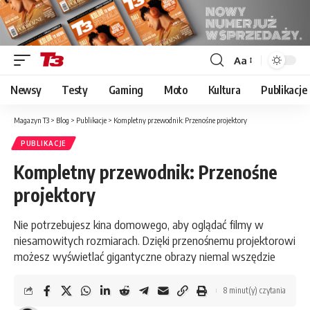
Aa
Font
Resizer
Newsy
Testy
Gaming
Moto
Kultura
Publikacje
Magazyn T3
>
Blog
>
Publikacje
>
Kompletny przewodnik: Przenośne projektory
PUBLIKACJE
Kompletny przewodnik: Przenośne
projektory
Nie potrzebujesz kina domowego, aby oglądać filmy w
niesamowitych rozmiarach. Dzięki przenośnemu projektorowi
możesz wyświetlać gigantyczne obrazy niemal wszędzie
8 minut(y) czytania