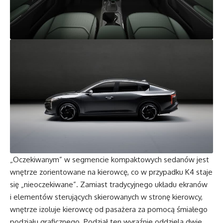
„Oczekiwanym” w segmencie kompaktowych sedanów jest
wnętrze zorientowane na kierowcę, co w przypadku K4 staje
się „nieoczekiwane”. Zamiast tradycyjnego układu ekranów
i elementów sterujących skierowanych w stronę kierowcy,
wnętrze izoluje kierowcę od pasażera za pomocą śmiałego
podziału graficznego. Podział ten wyraźnie oddziela dwie