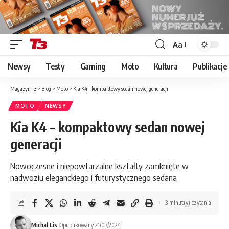
Aa
Font
Resizer
Newsy
Testy
Gaming
Moto
Kultura
Publikacje
Magazyn T3
>
Blog
>
Moto
>
Kia K4 – kompaktowy sedan nowej generacji
MOTO
NEWSY
Kia K4 – kompaktowy sedan nowej
generacji
Nowoczesne i niepowtarzalne kształty zamknięte w
nadwoziu eleganckiego i futurystycznego sedana
3 minut(y) czytania
Michał Lis
Opublikowany 21/03/2024