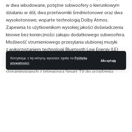
w dwa wbudowane, potężne subwoofery o kierunkowym
działaniu w dół, dwa przetworniki średniotonowe oraz dwa
wysokotonowe, wsparte technologią Dolby Atmos.
Zapewnia to użytkownikom wysokiej jakości doświadczenia
kinowe bez konieczności zakupu dodatkowego subwoofera.
Możliwość strumieniowego przesyłania ulubionej muzyki
z wykorzystaniem technologii Bluetooth Low Energy (LE)
Audio oznacza mniejsze opóźnienia i lepszą jakość dźwięku.
Korzystając z tej witryny, wyrażasz zgodę na
Politykę
Akceptuję
prywatności
.
Soundbar umożliwia także przesyłanie dźwięku z aplikacji
streamingowych z telewizora Smart TV do urządzenia
za pośrednictwem złącza 4K UHD HDMI, oferującego jedno
wejście i jedno wyjście z eARC. Dodatkowo urządzenie
wspiera VRR oraz ALLM.
Czytaj dalej