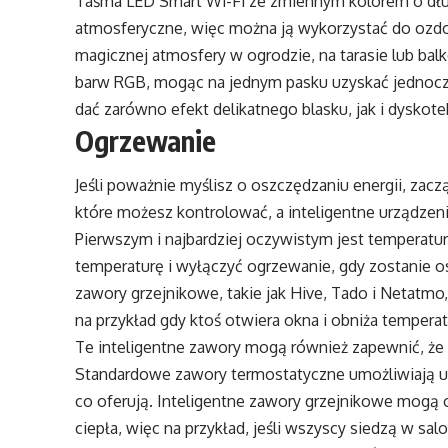
Taśma LED Smart Wi-Fi ze zmiennym kolorem o dług
atmosferyczne, więc można ją wykorzystać do ozdo
magicznej atmosfery w ogrodzie, na tarasie lub bal
barw RGB, mogąc na jednym pasku uzyskać jednoc
dać zarówno efekt delikatnego blasku, jak i dyskot
Ogrzewanie
Jeśli poważnie myślisz o oszczędzaniu energii, zacz
które możesz kontrolować, a inteligentne urządze
Pierwszym i najbardziej oczywistym jest temperatu
temperaturę i wyłączyć ogrzewanie, gdy zostanie osią
zawory grzejnikowe, takie jak Hive, Tado i Netatmo
na przykład gdy ktoś otwiera okna i obniża temper
Te inteligentne zawory mogą również zapewnić, że
Standardowe zawory termostatyczne umożliwiają us
co oferują. Inteligentne zawory grzejnikowe mogą o
ciepła, więc na przykład, jeśli wszyscy siedzą w s