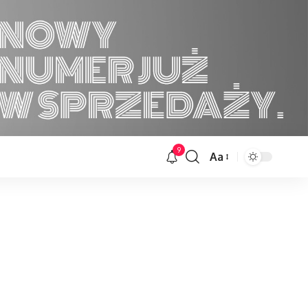
9
Aa
Font
Resizer