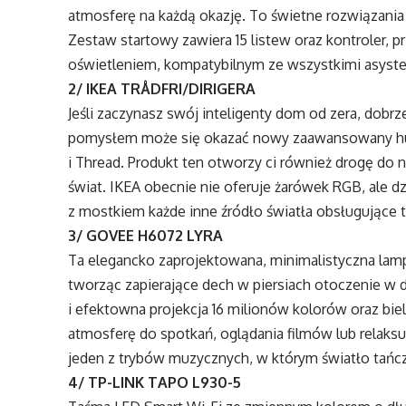
atmosferę na każdą okazję. To świetne rozwiązania 
Zestaw startowy zawiera 15 listew oraz kontroler,
oświetleniem, kompatybilnym ze wszystkimi asyste
2/ IKEA TRÅDFRI/DIRIGERA
Jeśli zaczynasz swój inteligenty dom od zera, dobrz
pomysłem może się okazać nowy zaawansowany hub 
i Thread. Produkt ten otworzy ci również drogę d
świat. IKEA obecnie nie oferuje żarówek RGB, ale 
z mostkiem każde inne źródło światła obsługujące 
3/ GOVEE H6072 LYRA
Ta elegancko zaprojektowana, minimalistyczna la
tworząc zapierające dech w piersiach otoczenie w 
i efektowna projekcja 16 milionów kolorów oraz bie
atmosferę do spotkań, oglądania filmów lub rela
jeden z trybów muzycznych, w którym światło tańc
4/ TP-LINK TAPO L930-5