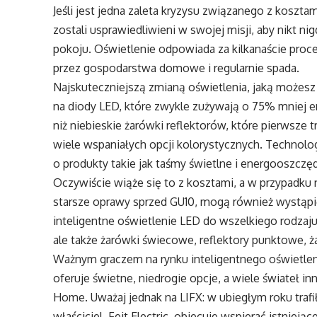
Jeśli jest jedna zaleta kryzysu związanego z kosztami
zostali usprawiedliwieni w swojej misji, aby nikt 
pokoju. Oświetlenie odpowiada za kilkanaście proce
przez gospodarstwa domowe i regularnie spada.
Najskuteczniejszą zmianą oświetlenia, jaką możes
na diody LED, które zwykle zużywają o 75% mniej ene
niż niebieskie żarówki reflektorów, które pierwsze tr
wiele wspaniałych opcji kolorystycznych. Technolo
o produkty takie jak taśmy świetlne i energooszczę
Oczywiście wiąże się to z kosztami, a w przypadku
starsze oprawy sprzed GU10, mogą również wystąpić
inteligentne oświetlenie LED do wszelkiego rodzaju
ale także żarówki świecowe, reflektory punktowe, żar
Ważnym graczem na rynku inteligentnego oświetlenia 
oferuje świetne, niedrogie opcje, a wiele świateł i
Home. Uważaj jednak na LIFX: w ubiegłym roku trafi
właściciel, Feit Electric, obiecuje wspierać istnie