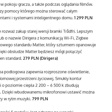
w pokoju gracza, a także podczas oglądania filmów.
 przy pomocy którego można sterować całym
ntami i systemami inteligentnego domu.
1 299 PLN
e rozważ zakup starej wersji bramki Trådfri. Lepszym
o nazwie Dirigera z komunikacją Wi-Fi, Zigbee
o nowego standardu Matter, który szturmem opanowuje
dzięki obsłudze Matter będziesz mógł połączyć
ten standard.
279 PLN (Dirigera)
mpa podłogowa zapewnia rozproszone oświetlenie,
domowej przestrzeni życiowej. Smukły kontur
li o poziomie ciepła 2 200 – 6 500 k zbudują
ksu. Dzięki wbudowanemu mikrofonowi ustawić można
zy w rytm muzyki.
799 PLN