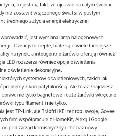
 życia, to jest nią fakt, że ojcowie na całym świecie
nigdy nie zostawił włączonego światła w pustym
nt średniego zużycia energii elektrycznej
z wprowadzić, jest wymiana lamp halogenowych
rgii. Dzisiejsze ciepłe, białe są o wiele ładniejsze
afiły na rynek, a inteligentne żarówki oferują również
gia LED rozszerza również opcje oświetlenia
dne oświetlenie dekoracyjne.
 niektórych systemów oświetleniowych, takich jak
 problemy z kompatybilnością. Ale teraz znajdziesz
 opraw: nie tylko bagnetowe i duże żarówki wkręcane,
ówki typu filament i nie tylko.
jest TP-Link, ale Trådfri IKEI też robi swoje, Govee
nnych firm współpracuje z HomeKit, Alexą i Google
ł on pod zarząd komisaryczny i chociaż nowy
jące urządzenia i wprowadzać nowe produkty w tym