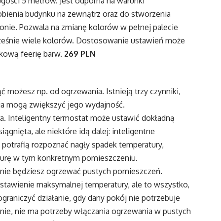
ości 5 metrów. Jest odporna na warunki
bienia budynku na zewnątrz oraz do stworzenia
konie. Pozwala na zmianę kolorów w pełnej palecie
ześnie wiele kolorów. Dostosowanie ustawień może
ekową feerię barw.
269 PLN
ąć możesz np. od ogrzewania. Istnieją trzy czynniki,
nia mogą zwiększyć jego wydajność.
ra. Inteligentny termostat może ustawić dokładną
gnięta, ale niektóre idą dalej: inteligentne
, potrafią rozpoznać nagły spadek temperatury,
aturę w tym konkretnym pomieszczeniu.
 nie będziesz ogrzewać pustych pomieszczeń.
tawienie maksymalnej temperatury, ale to wszystko,
graniczyć działanie, gdy dany pokój nie potrzebuje
alonie, nie ma potrzeby włączania ogrzewania w pustych