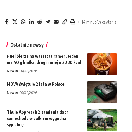
14 minut(y) czytania
ę
Ostatnie newsy
Huel bierze na warsztat ramen. Jeden
ma 40 g białka, drugi mniej niż 230 kcal
Newsy
07/08/2026
MOVA świętuje 2 lata w Polsce
Newsy
07/08/2026
Thule Approach 2 zamienia dach
samochodu w całkiem wygodną
sypialnię