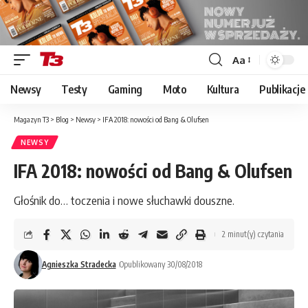
Aa
Font
Resizer
Newsy
Testy
Gaming
Moto
Kultura
Publikacje
Magazyn T3
>
Blog
>
Newsy
>
IFA 2018: nowości od Bang & Olufsen
NEWSY
IFA 2018: nowości od Bang & Olufsen
Głośnik do… toczenia i nowe słuchawki douszne.
2 minut(y) czytania
Agnieszka Stradecka
Opublikowany 30/08/2018