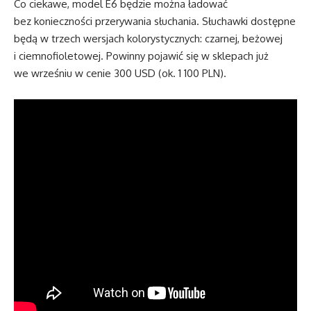
Co ciekawe, model E6 będzie można ładować
bez konieczności przerywania słuchania. Słuchawki dostępne
będą w trzech wersjach kolorystycznych: czarnej, beżowej
i ciemnofioletowej. Powinny pojawić się w sklepach już
we wrześniu w cenie 300 USD (ok. 1 100 PLN).