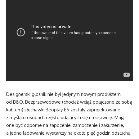
Designerski głośnik nie był jedynym nowym produktem
od B&O. Bezprzewodowe (chociaż wciąż połączone ze sobą
kablem) słuchawki Beoplay E6 zostały zaprojektowane
z myślą o osobach często udających się na siłownię. Mają
one być odporne na zapocenie, zamoczenie i zakurzenie,
a jedno ładowanie wystarczy na około pięć godzin odsłuchu.