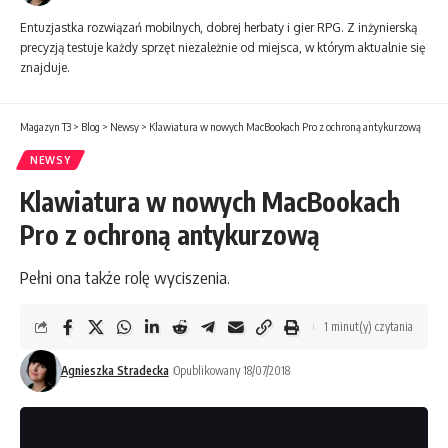
Entuzjastka rozwiązań mobilnych, dobrej herbaty i gier RPG. Z inżynierską
precyzją testuje każdy sprzęt niezależnie od miejsca, w którym aktualnie się
znajduje.
Magazyn T3
>
Blog
>
Newsy
>
Klawiatura w nowych MacBookach Pro z ochroną antykurzową
NEWSY
Klawiatura w nowych MacBookach
Pro z ochroną antykurzową
Pełni ona także rolę wyciszenia.
1 minut(y) czytania
Agnieszka Stradecka
Opublikowany 18/07/2018