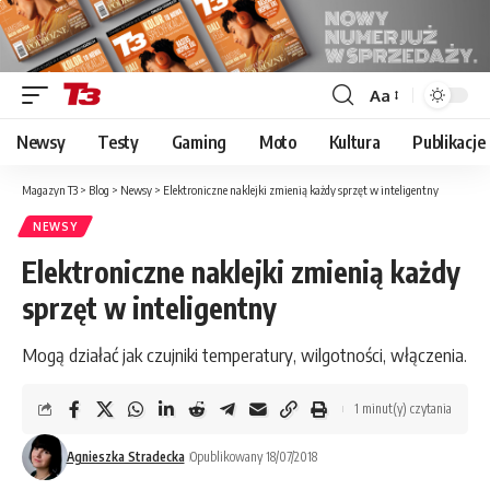
Aa
Font
Resizer
Newsy
Testy
Gaming
Moto
Kultura
Publikacje
Magazyn T3
>
Blog
>
Newsy
>
Elektroniczne naklejki zmienią każdy sprzęt w inteligentny
NEWSY
Elektroniczne naklejki zmienią każdy
sprzęt w inteligentny
Mogą działać jak czujniki temperatury, wilgotności, włączenia.
1 minut(y) czytania
Agnieszka Stradecka
Opublikowany 18/07/2018