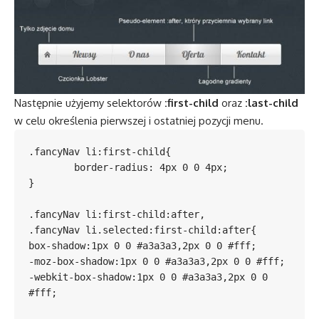
Następnie użyjemy selektorów
:first-child
oraz
:last-child
w celu określenia pierwszej i ostatniej pozycji menu.
.fancyNav li:first-child{

	border-radius: 4px 0 0 4px;

}

.fancyNav li:first-child:after,

.fancyNav li.selected:first-child:after{

box-shadow:1px 0 0 #a3a3a3,2px 0 0 #fff;

-moz-box-shadow:1px 0 0 #a3a3a3,2px 0 0 #fff;

-webkit-box-shadow:1px 0 0 #a3a3a3,2px 0 0 
#fff;
