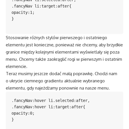
.fancyNav li:target:after{

opacity:1;

}

Stosowanie różnych stylów pierwszego i ostatniego
elementu jest konieczne, ponieważ nie chcemy, aby brzydkie
granice między kolejnymi elementami wyświetlały się poza
menu. Chcemy także zaokrąglić rogi w pierwszym i ostatnim
elemencie.
Teraz musimy jeszcze dodać małą poprawkę. Chodzi nam
o ukrycie ciemnego gradientu aktualnie wybranego
elementu, gdy najeżdżamy ponownie na nasze menu.
.fancyNav:hover li.selected:after,

.fancyNav:hover li:target:after{

opacity:0;

}
