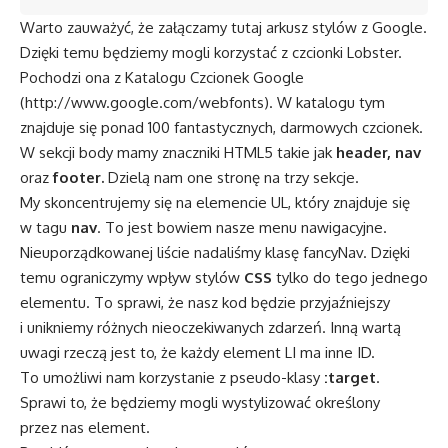
Warto zauważyć, że załączamy tutaj arkusz stylów z Google.
Dzięki temu będziemy mogli korzystać z czcionki Lobster.
Pochodzi ona z Katalogu Czcionek Google
(
http://www.google.com/webfonts
). W katalogu tym
znajduje się ponad 100 fantastycznych, darmowych czcionek.
W sekcji body mamy znaczniki HTML5 takie jak
header, nav
oraz
footer.
Dzielą nam one stronę na trzy sekcje.
My skoncentrujemy się na elemencie UL, który znajduje się
w tagu
nav
. To jest bowiem nasze menu nawigacyjne.
Nieuporządkowanej liście nadaliśmy klasę fancyNav. Dzięki
temu ograniczymy wpływ stylów
CSS
tylko do tego jednego
elementu. To sprawi, że nasz kod będzie przyjaźniejszy
i unikniemy różnych nieoczekiwanych zdarzeń. Inną wartą
uwagi rzeczą jest to, że każdy element LI ma inne ID.
To umożliwi nam korzystanie z pseudo-klasy
:target
.
Sprawi to, że będziemy mogli wystylizować określony
przez nas element.