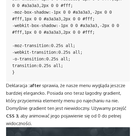
0 0 #a3a3a3,2px 0 0 #fff;

-moz-box-shadow:-1px 0 0 #a3a3a3,-2px 0 0 
#fff,1px 0 0 #a3a3a3,2px 0 0 #fff;

-webkit-box-shadow:-1px 0 0 #a3a3a3,-2px 0 0 
#fff,1px 0 0 #a3a3a3,2px 0 0 #fff;

-moz-transition:0.25s all;

-webkit-transition:0.25s all;

-o-transition:0.25s all;

transition:0.25s all;

Deklaracja
:after
sprawia, że nasze menu wygląda jeszcze
bardziej elegancko. Posiada ono teraz łagodny gradient,
który przyciemnia elementy menu po najechaniu na nie.
Domyślnie gradient ten jest niewidoczny. Używamy przejść
CSS 3
, aby animować jego pojawienie się od 0 do pełnej
widoczności.