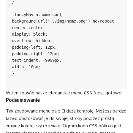
}

.fancyNav a.homeIcon{

background:url('../img/home.png') no-repeat 
center center;

display: block;

overflow: hidden;

padding-left: 12px;

padding-right: 12px;

text-indent: -9999px;

width: 16px;

}

W ten sposób nasze eleganckie menu
CSS 3
jest gotowe!
Podsumowanie
Tak zbudowane menu daje Ci dużą kontrolę. Możesz bardzo
łatwo dostosować je do swojej strony poprzez prostą
zmianę koloru, czy rozmiaru. Ogrom kodu
CSS
póki co jest