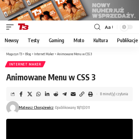
Aa
Font
Resizer
Newsy
Testy
Gaming
Moto
Kultura
Publikacje
Magazyn T3
>
Blog
>
Internet Maker
>
Animowane Menu w CSS 3
INTERNET MAKER
Animowane Menu w CSS 3
8 minut(y) czytania
Mateusz Chorążewicz
Opublikowany 18/11/2011