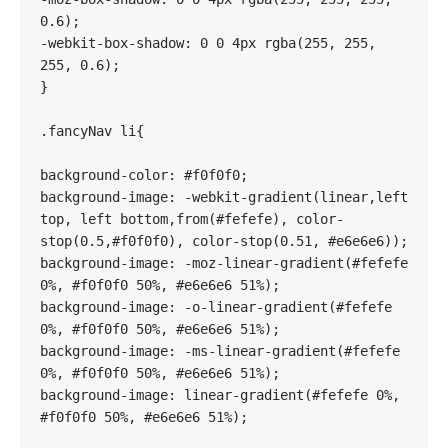
0.6);

-webkit-box-shadow: 0 0 4px rgba(255, 255, 
255, 0.6);

}

.fancyNav li{

background-color: #f0f0f0;

background-image: -webkit-gradient(linear,left 
top, left bottom,from(#fefefe), color-
stop(0.5,#f0f0f0), color-stop(0.51, #e6e6e6));

background-image: -moz-linear-gradient(#fefefe 
0%, #f0f0f0 50%, #e6e6e6 51%);

background-image: -o-linear-gradient(#fefefe 
0%, #f0f0f0 50%, #e6e6e6 51%);

background-image: -ms-linear-gradient(#fefefe 
0%, #f0f0f0 50%, #e6e6e6 51%);

background-image: linear-gradient(#fefefe 0%, 
#f0f0f0 50%, #e6e6e6 51%);
