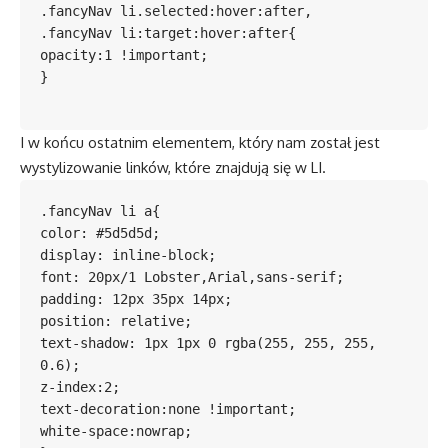
.fancyNav li.selected:hover:after,

.fancyNav li:target:hover:after{

opacity:1 !important;

}

I w końcu ostatnim elementem, który nam został jest
wystylizowanie linków, które znajdują się w LI.
.fancyNav li a{

color: #5d5d5d;

display: inline-block;

font: 20px/1 Lobster,Arial,sans-serif;

padding: 12px 35px 14px;

position: relative;

text-shadow: 1px 1px 0 rgba(255, 255, 255, 
0.6);

z-index:2;

text-decoration:none !important;

white-space:nowrap;
