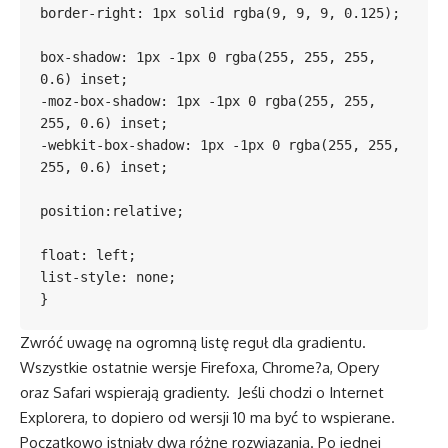
border-right: 1px solid rgba(9, 9, 9, 0.125);

box-shadow: 1px -1px 0 rgba(255, 255, 255, 
0.6) inset;

-moz-box-shadow: 1px -1px 0 rgba(255, 255, 
255, 0.6) inset;

-webkit-box-shadow: 1px -1px 0 rgba(255, 255, 
255, 0.6) inset;

position:relative;

float: left;

list-style: none;

Zwróć uwagę na ogromną listę reguł dla gradientu.
Wszystkie ostatnie wersje Firefoxa, Chrome?a, Opery
oraz Safari wspierają gradienty. Jeśli chodzi o Internet
Explorera, to dopiero od wersji 10 ma być to wspierane.
Początkowo istniały dwa różne rozwiązania. Po jednej