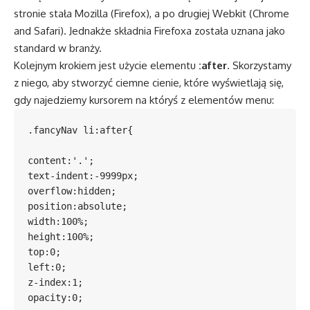
stronie stała Mozilla (Firefox), a po drugiej Webkit (Chrome
and Safari). Jednakże składnia Firefoxa została uznana jako
standard w branży.
Kolejnym krokiem jest użycie elementu
:after
. Skorzystamy
z niego, aby stworzyć ciemne cienie, które wyświetlają się,
gdy najedziemy kursorem na któryś z elementów menu:
.fancyNav li:after{

content:'.';

text-indent:-9999px;

overflow:hidden;

position:absolute;

width:100%;

height:100%;

top:0;

left:0;

z-index:1;

opacity:0;
