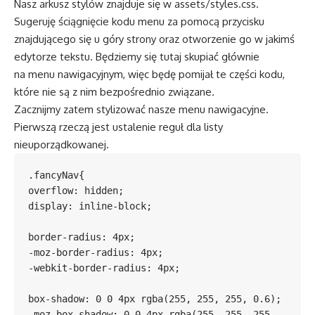
Nasz arkusz stylów znajduje się w assets/styles.css.
Sugeruję ściągnięcie kodu menu za pomocą przycisku
znajdującego się u góry strony oraz otworzenie go w jakimś
edytorze tekstu. Będziemy się tutaj skupiać głównie
na menu nawigacyjnym, więc będę pomijał te części kodu,
które nie są z nim bezpośrednio związane.
Zacznijmy zatem stylizować nasze menu nawigacyjne.
Pierwszą rzeczą jest ustalenie reguł dla listy
nieuporządkowanej.
.fancyNav{

overflow: hidden;

display: inline-block;

border-radius: 4px;

-moz-border-radius: 4px;

-webkit-border-radius: 4px;

box-shadow: 0 0 4px rgba(255, 255, 255, 0.6);

-moz-box-shadow: 0 0 4px rgba(255, 255, 255, 