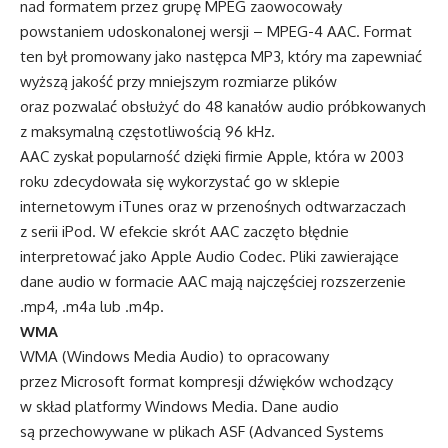
nad formatem przez grupę MPEG zaowocowały
powstaniem udoskonalonej wersji – MPEG-4 AAC. Format
ten był promowany jako następca MP3, który ma zapewniać
wyższą jakość przy mniejszym rozmiarze plików
oraz pozwalać obsłużyć do 48 kanałów audio próbkowanych
z maksymalną częstotliwością 96 kHz.
AAC zyskał popularność dzięki firmie Apple, która w 2003
roku zdecydowała się wykorzystać go w sklepie
internetowym iTunes oraz w przenośnych odtwarzaczach
z serii iPod. W efekcie skrót AAC zaczęto błędnie
interpretować jako Apple Audio Codec. Pliki zawierające
dane audio w formacie AAC mają najczęściej rozszerzenie
.mp4, .m4a lub .m4p.
WMA
WMA (Windows Media Audio) to opracowany
przez Microsoft format kompresji dźwięków wchodzący
w skład platformy Windows Media. Dane audio
są przechowywane w plikach ASF (Advanced Systems