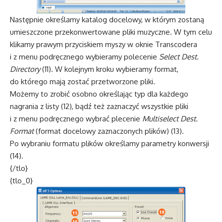
Następnie określamy katalog docelowy, w którym zostaną
umieszczone przekonwertowane pliki muzyczne. W tym celu
klikamy prawym przyciskiem myszy w oknie Transcodera
i z menu podręcznego wybieramy polecenie
Select Dest.
Directory
(11). W kolejnym kroku wybieramy format,
do którego mają zostać przetworzone pliki.
Możemy to zrobić osobno określając typ dla każdego
nagrania z listy (12), bądź też zaznaczyć wszystkie pliki
i z menu podręcznego wybrać plecenie
Multiselect Dest.
Format
(format docelowy zaznaczonych plików) (13).
Po wybraniu formatu plików określamy parametry konwersji
(14).
{/tlo}
{tlo_0}