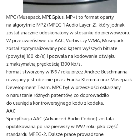
MPC (Musepack, MPEGplus, MP+) to format oparty
na algorytmie MP2 (MPEG-1 Audio Layer-2), który jednak
został znacznie udoskonalony w stosunku do pierwowzoru.
W przeciwieństwie do AAC, Vorbis czy WMA, Musepack
został zoptymalizowany pod kątem wyższych bitrate
(powyżej 160 kb/s) i pozwala na kodowanie dźwięku
z maksymalną prędkością 1300 kb/s.
Format stworzony w 1997 roku przez Andree Buschmanna
rozwijany jest obecnie przez Franka Klemma oraz Musepack
Development Team. MPC był w przeszłości oskarżany
o naruszanie różnych patentów, co doprowadziło
do usunięcia kontrowersyjnego kodu z kodeka.
AAC
Specyfikacja AAC (Advanced Audio Coding) została
opublikowana po raz pierwszy w 1997 roku jako część
standardu MPEG-2. Dalsze prace prowadzone