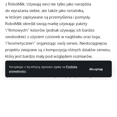
z RoboMilk. Używają sieci nie tylko jako narzędzia
do wyrażania siebie, ale także jako notatnika,
w którym zapisywane są przemyślenia i pomysły.
RoboMilk określił swoją markę używając palety
\”firmowych\” kolorów (jednak używając ich bardzo
swobodnie) z użyciem czcionek w nagłówku oraz loga,
\”kosmetycznie\” organizując swój serwis. Niedociągnięcia
projektu związane są z kompozycją różnych działów serwisu,
który jest bardzo mały pod względem rozmiarów.
Konsekwencją tego jest chaos. Użycie kolorów jedynie
Korzystając z tej witryny, wyrażasz zgodę na
Politykę
z boku tła oraz odnośników tekstowych powoduje, że strona
Akceptuję
prywatności
.
sprawia wrażenie niemodnej i niespójnej. Taki styl
rzeczywiście nie kojarzy się z zabawą i humorem, choć
właśnie taka jest zawartość.
Większość początkujących projektantów stron przywiązuje
zbyt dużą wagę do kosmetyki strony. Wszystko wyposażone
jest w zabawny interfejs, zgrabną grafikę i gładkie animacje,
jednak gdy przejdziemy do etapu publikacji, zgubimy się, jeśli
Czytaj dalej