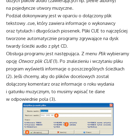
dużych plików audio (zawierających np. pełne albumy)
na pojedyncze utwory muzyczne.
Podział dokonywany jest w oparciu o dołączony plik
tekstowy .cue, który zawiera informacje o wykonawcy
oraz tytułach i długościach piosenek. Pliki CUE to najczęściej
tworzone automatycznie programy zgrywające na dysk
twardy ścieżki audio z płyt CD.
Obsługa programu jest następująca. Z menu
Plik
wybieramy
opcję
Otworz plik CUE
(1). Po znalezieniu i wczytaniu pliku
program wyświetli informacje o poszczególnych ścieżkach
(2). Jeśli chcemy, aby do plików docelowych został
dołączony komentarz oraz informacje o roku wydania
i gatunku muzycznym, to musimy wpisać te dane
w odpowiednie pola (3).