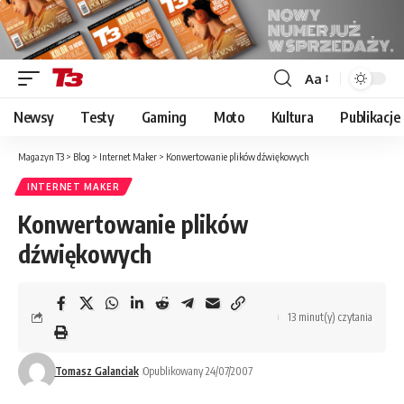
Aa
Font
Resizer
Newsy
Testy
Gaming
Moto
Kultura
Publikacje
Magazyn T3
>
Blog
>
Internet Maker
>
Konwertowanie plików dźwiękowych
INTERNET MAKER
Konwertowanie plików
dźwiękowych
13 minut(y) czytania
Tomasz Galanciak
Opublikowany 24/07/2007