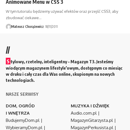
Animowane Menu w CSS 3
W tym tutorialu będziemy używać efektów oraz przejść CSS3, aby
zbudować ciekawe…
Mateusz Chorążewicz
18/11/2011
//
S
tylowy, rzetelny, inteligentny – Magazyn T3. Jesteśmy
wiodącym magazynem lifestyle’owym, dostępnym co miesiąc
w druku i cały czas dla Was online, skupionym na nowych
technologiach.
NASZE SERWISY
DOM, OGRÓD
MUZYKA I DŹWIĘK
I WNĘTRZA
Audio.com.pl
|
BudujemyDom.pl
|
MagazynGitarzysta.pl
|
WybieramyDom.pl
|
MagazynPerkusista.pl
|