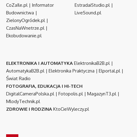
CoZaIle.pl
|
Informator
EstradaiStudio.pl
|
Budownictwa
|
LiveSound.pl
ZielonyOgródek.pl
|
CzasNaWnetrze.pl
|
Ekobudowanie.pl
ELEKTRONIKA I AUTOMATYKA
ElektronikaB2B.pl
|
AutomatykaB2B.pl
|
Elektronika Praktyczna
|
Elportal.pl
|
Świat Radio
FOTOGRAFIA, EDUKACJA I HI-TECH
DigitalCameraPolska.pl
|
Fotopolis.pl
|
MagazynT3.pl
|
MlodyTechnik.pl
ZDROWIE I RODZINA
KtoCieWyleczy.pl