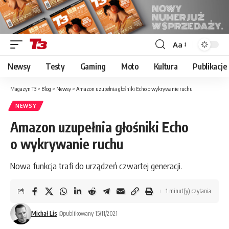
Aa
Font
Resizer
Newsy
Testy
Gaming
Moto
Kultura
Publikacje
Magazyn T3
>
Blog
>
Newsy
>
Amazon uzupełnia głośniki Echo o wykrywanie ruchu
NEWSY
Amazon uzupełnia głośniki Echo
o wykrywanie ruchu
Nowa funkcja trafi do urządzeń czwartej generacji.
1 minut(y) czytania
Michał Lis
Opublikowany 15/11/2021