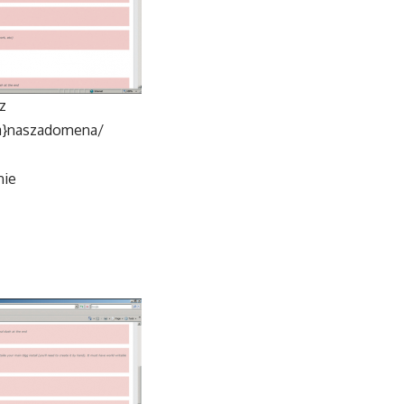
z
ala}naszadomena/
nie