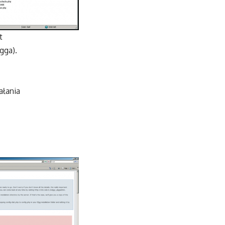
t
gga).
ałania