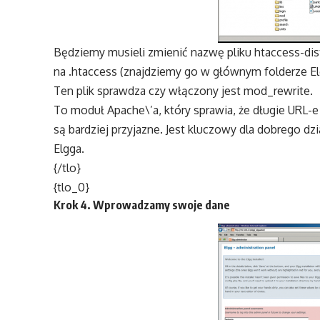
Będziemy musieli zmienić nazwę pliku htaccess-dis
na .htaccess (znajdziemy go w głównym folderze El
Ten plik sprawdza czy włączony jest mod_rewrite.
To moduł Apache\’a, który sprawia, że długie URL-e
są bardziej przyjazne. Jest kluczowy dla dobrego dzi
Elgga.
{/tlo}
{tlo_0}
Krok 4. Wprowadzamy swoje dane