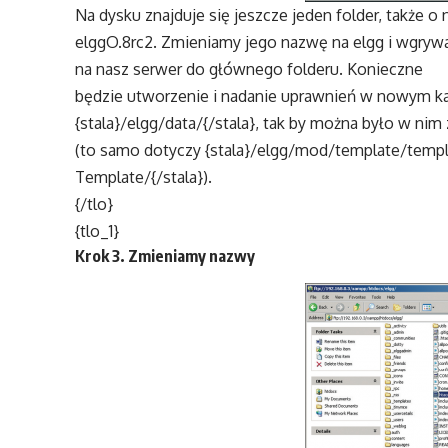
Na dysku znajduje się jeszcze jeden folder, także o
elggO.8rc2. Zmieniamy jego nazwę na elgg i wgry
na nasz serwer do głównego folderu. Konieczne
będzie utworzenie i nadanie uprawnień w nowym k
{stala}/elgg/data/{/stala}, tak by można było w nim
(to samo dotyczy {stala}/elgg/mod/template/temp
Template/{/stala}).
{/tlo}
{tlo_1}
Krok 3. Zmieniamy nazwy