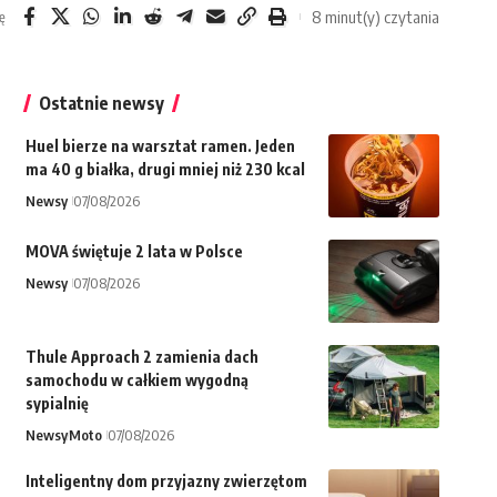
8 minut(y) czytania
ę
Ostatnie newsy
Huel bierze na warsztat ramen. Jeden
ma 40 g białka, drugi mniej niż 230 kcal
Newsy
07/08/2026
MOVA świętuje 2 lata w Polsce
Newsy
07/08/2026
Thule Approach 2 zamienia dach
samochodu w całkiem wygodną
sypialnię
Newsy
Moto
07/08/2026
Inteligentny dom przyjazny zwierzętom