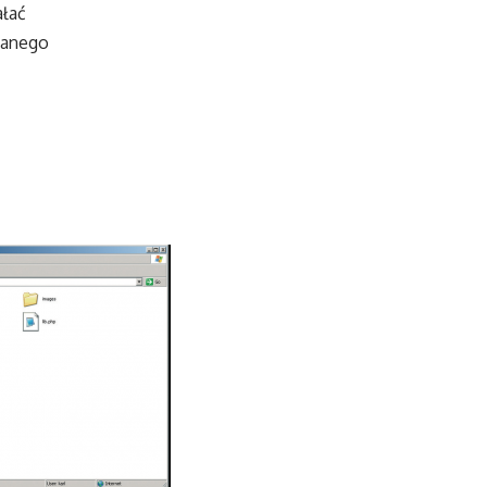
ałać
wanego