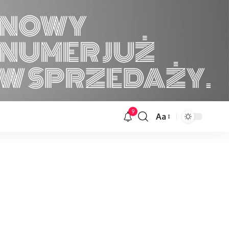
9
Aa
Font
Resizer