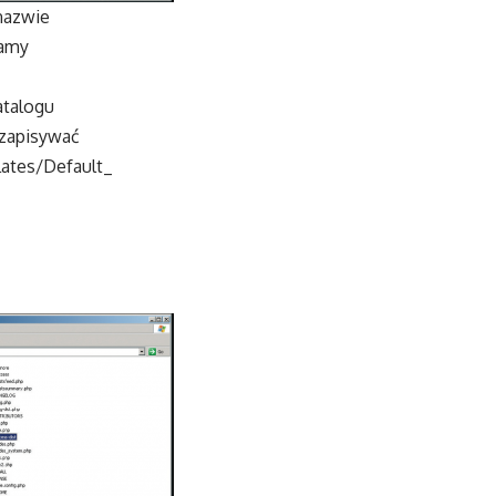
 nazwie
wamy
atalogu
 zapisywać
lates/Default_