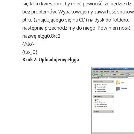
się kilku kwestiom, by mieć pewność, że będzie dzi
bez problemów. Wypakowujemy zawartość spako
pliku (znajdującego się na CD) na dysk do folderu,
następnie przechodzimy do niego. Powinien nosić
nazwę elgg0.8rc2.
{/tlo}
{tlo_0}
Krok 2. Uploadujemy elgga