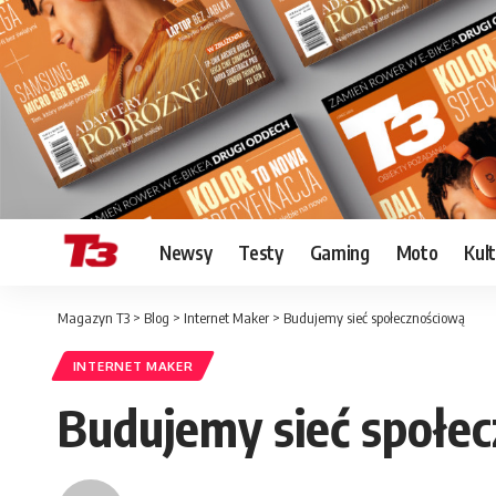
Newsy
Testy
Gaming
Moto
Kul
Magazyn T3
>
Blog
>
Internet Maker
>
Budujemy sieć społecznościową
INTERNET MAKER
Budujemy sieć społe