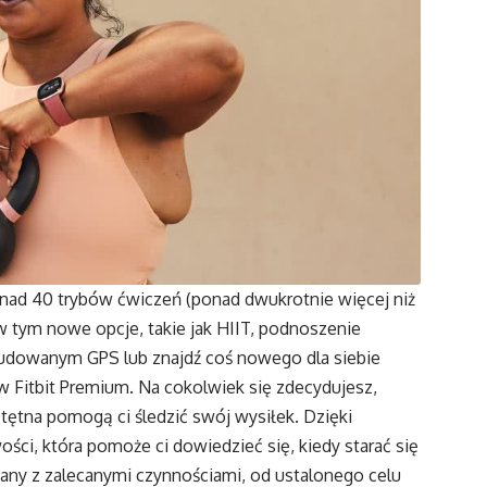
ponad 40 trybów ćwiczeń (ponad dwukrotnie więcej niż
w tym nowe opcje, takie jak HIIT, podnoszenie
wbudowanym GPS lub znajdź coś nowego dla siebie
w Fitbit Premium. Na cokolwiek się zdecydujesz,
tętna pomogą ci śledzić swój wysiłek. Dzięki
ci, która pomoże ci dowiedzieć się, kiedy starać się
zany z zalecanymi czynnościami, od ustalonego celu