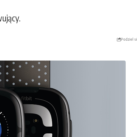
ujący.
Podziel s