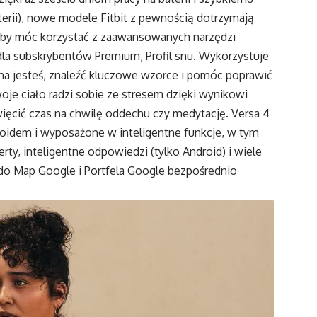
aterii), nowe modele Fitbit z pewnością dotrzymają
, aby móc korzystać z zaawansowanych narzędzi
 dla subskrybentów Premium, Profil snu. Wykorzystuje
ha jesteś, znaleźć kluczowe wzorce i pomóc poprawić
oje ciało radzi sobie ze stresem dzięki wynikowi
więcić czas na chwilę oddechu czy medytację. Versa 4
droidem i wyposażone w inteligentne funkcje, w tym
rty, inteligentne odpowiedzi (tylko Android) i wiele
 do Map Google i Portfela Google bezpośrednio