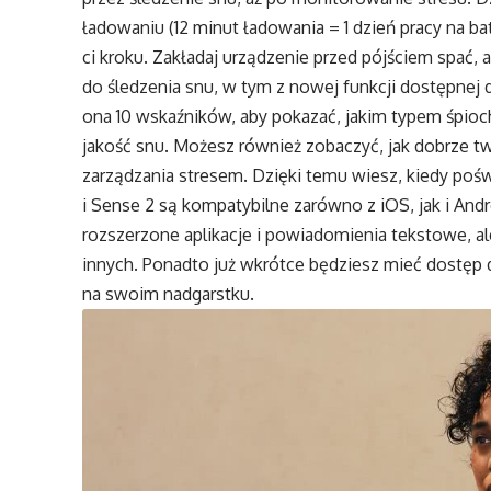
ładowaniu (12 minut ładowania = 1 dzień pracy na b
ci kroku. Zakładaj urządzenie przed pójściem spać
do śledzenia snu, w tym z nowej funkcji dostępnej
ona 10 wskaźników, aby pokazać, jakim typem śpioc
jakość snu. Możesz również zobaczyć, jak dobrze tw
zarządzania stresem. Dzięki temu wiesz, kiedy poś
i Sense 2 są kompatybilne zarówno z iOS, jak i An
rozszerzone aplikacje i powiadomienia tekstowe, ale
innych. Ponadto już wkrótce będziesz mieć dostęp
na swoim nadgarstku.