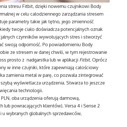
enia stresu Fitbit, dzięki nowemu czujnikowi Body
ermalnej w celu całodziennego zarządzania stresem
tuje parametry takie jak tętno, jego zmienność
, kiedy twoje ciało doświadcza potencjalnych oznak
jalnych czynników wywołujących stres i stworzyć
ować swoją odporność. Po powiadomieniu Body
obie ze stresem w danej chwili, w tym rejestrowanie
ss prosto z nadgarstka lub w aplikacji
Fitbit
. Oprócz
y w inne czujniki, które zapewniają całościowy
ka zamienia metal w parę, co pozwala zintegrować
szybą wyświetlacza urządzenia. Stwarza to jeszcze
więcania technologii.
9 PLN, oba urządzenia oferują darmową,
 lub powracających klientów). Versa 4 i Sense 2
i u wybranych globalnych sprzedawców,