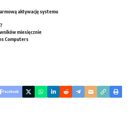
 darmową aktywację systemu
i?
wników miesięcznie
ens Computers
Facebook