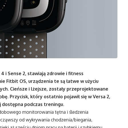
i Sense 2, stawiają zdrowie i fitness
 Fitbit OS, urządzenia te są łatwe w użyciu
ych. Cieńsze i lżejsze, zostały przeprojektowane
bę. Przycisk, który ostatnio pojawił się w Versa 2,
ej dostępna podczas treningu.
odobowego monitorowania tętna i śledzenia
Począwszy od wykrywania chodzenia/biegania,
ięki aż sześciu dniom pracy na baterii i szybkiemu