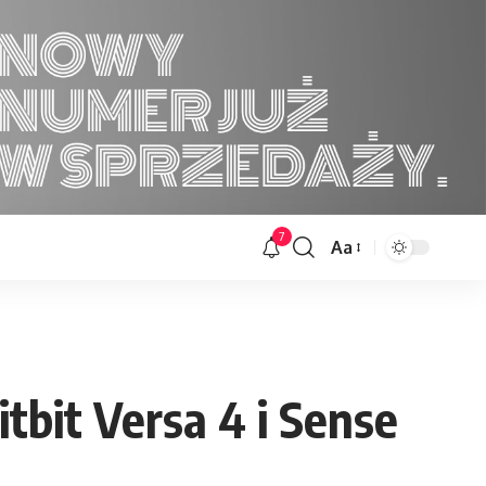
7
Aa
Font
Resizer
tbit Versa 4 i Sense