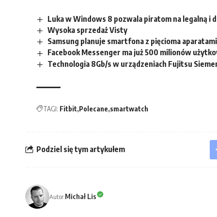
Luka w Windows 8 pozwala piratom na legalną i
Wysoka sprzedaż Visty
Samsung planuje smartfona z pięcioma aparatam
Facebook Messenger ma już 500 milionów użytko
Technologia 8Gb/s w urządzeniach Fujitsu Siem
TAGI:
Fitbit
Polecane
smartwatch
Podziel się tym artykułem
Michał Lis
Autor: