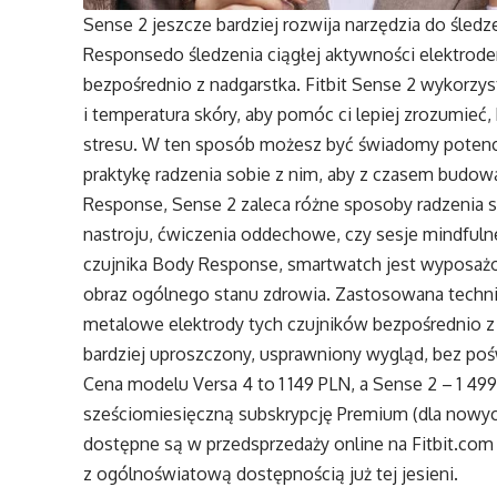
Sense 2 jeszcze bardziej rozwija narzędzia do śledz
Responsedo śledzenia ciągłej aktywności elektrod
bezpośrednio z nadgarstka. Fitbit Sense 2 wykorzys
i temperatura skóry, aby pomóc ci lepiej zrozumieć
stresu. W ten sposób możesz być świadomy potenc
praktykę radzenia sobie z nim, aby z czasem bud
Response, Sense 2 zaleca różne sposoby radzenia s
nastroju, ćwiczenia oddechowe, czy sesje mindfulne
czujnika Body Response, smartwatch jest wyposażon
obraz ogólnego stanu zdrowia. Zastosowana techni
metalowe elektrody tych czujników bezpośrednio z 
bardziej uproszczony, usprawniony wygląd, bez poś
Cena modelu Versa 4 to 1 149 PLN, a Sense 2 – 1 49
sześciomiesięczną subskrypcję Premium (dla nowych
dostępne są w przedsprzedaży online na
Fitbit.com
z ogólnoświatową dostępnością już tej jesieni.