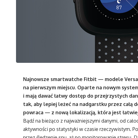
Najnowsze smartwatche Fitbit — modele Versa 4 
na pierwszym miejscu. Oparte na nowym systemie
i mają dawać łatwy dostęp do przejrzystych dan
tak, aby lepiej leżeć na nadgarstku przez całą do
powraca — z nową lokalizacją, która jest łatwi
Bądź na bieżąco z najważniejszymi danymi, od cał
aktywności po statystyki w czasie rzeczywistym. 
przez śledzenie snu, aż po monitorowanie stresu. Dz