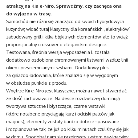
atrakcyjna Kia e-Niro. Sprawdźmy, czy zachęca ona
do wyjazdu w trasę.
Samochód nie różni się znacząco od swoich hybrydowych
kuzynów; widać tutaj klasyczny dla koreańskich „elektryków”
zabudowany grill i kilka błękitnych elementów, ale to wciąż
proporcjonalny crossover o eleganckim designie.
Testowana, średnia wersja wyposażenia L została
dodatkowo ozdobiona chromowanymi listwami wzdłuż linii
okien i przyciemnianymi szybami. Dodatkowy plus
za gniazdo ładowania, które znalazło się w wygodnym
w obsłudze punkcie z przodu.
Wnętrze Kii e-Niro jest klasyczne, można nawet stwierdzić,
że dość zachowawcze. Na desce rozdzielczej dominują
tworzywa sztuczne i błyszczące, czarne wstawki
(które notabene przyciągają kurz i odciski palców jak
magnes); elementy zostały bardzo dobrze spasowane
i rozplanowane tak, że już po kilku minutach czuliśmy się jak
w domu. Spodobał nam się przejrzysty system nawigacyjny