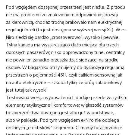
Pod względem dostępnej przestrzeni jest nieźle. Z przodu
nie ma problemu ze znalezieniem odpowiedniej pozycji
za kierownicą, chociaż trochę brakowało nam elektrycznej
regulacji foteli (ta jest dostępna w wyższej wersji XL). W e-
Niro siedzi się bardzo „crossoverowo”, wysoko i pewnie.
Tylna kanapa ma wystarczająco dużo miejsca dla trzech
dorosłych pasażerów; nisko poprowadzony tunel centralny
nie powinien zanadto przeszkadzać siedzącej na środku
osobie. W bagażniku otrzymujemy do dyspozycji regularną
przestrzeń o pojemności 451 l, czyli całkiem sensowną jak
na auto elektryczne – szkoda tylko, że próg załadunkowy
jest tutaj tak wysoki.
Testowana wersja wyposażenia L dodaje przede wszystkim
elementy stylistyczne i komfortowe; większość systemów
bezpieczeństwa dostępna jest albo już w podstawie,
albo w pakiecie. Pod tym względem e-Niro nie odbiega
od innych „elektryków” segmentu C: mamy tutaj przednie