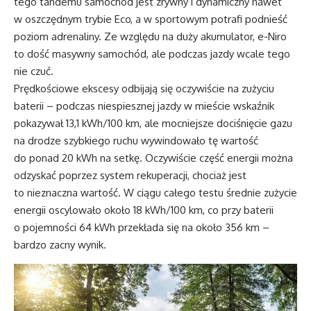
tego tandemu samochód jest zrywny i dynamiczny nawet
w oszczędnym trybie Eco, a w sportowym potrafi podnieść
poziom adrenaliny. Ze względu na duży akumulator, e-Niro
to dość masywny samochód, ale podczas jazdy wcale tego
nie czuć.
Prędkościowe ekscesy odbijają się oczywiście na zużyciu
baterii – podczas niespiesznej jazdy w mieście wskaźnik
pokazywał 13,1 kWh/100 km, ale mocniejsze dociśnięcie gazu
na drodze szybkiego ruchu wywindowało tę wartość
do ponad 20 kWh na setkę. Oczywiście część energii można
odzyskać poprzez system rekuperacji, chociaż jest
to nieznaczna wartość. W ciągu całego testu średnie zużycie
energii oscylowało około 18 kWh/100 km, co przy baterii
o pojemności 64 kWh przekłada się na około 356 km –
bardzo zacny wynik.