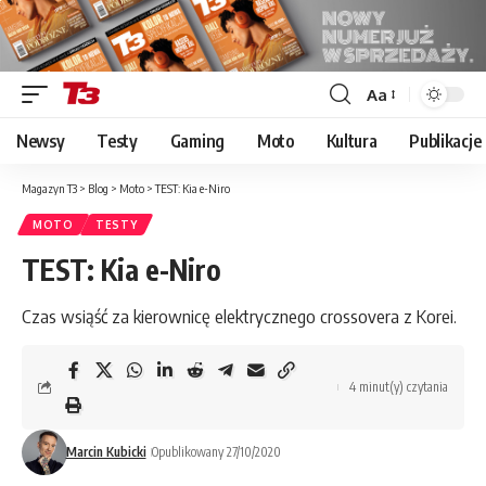
Aa
Font
Resizer
Newsy
Testy
Gaming
Moto
Kultura
Publikacje
Magazyn T3
>
Blog
>
Moto
>
TEST: Kia e-Niro
MOTO
TESTY
TEST: Kia e-Niro
Czas wsiąść za kierownicę elektrycznego crossovera z Korei.
4 minut(y) czytania
Marcin Kubicki
Opublikowany 27/10/2020