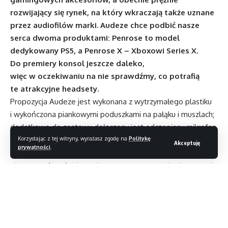
rozwijający się rynek, na który wkraczają także uznane
przez audiofilów marki. Audeze chce podbić nasze
serca dwoma produktami: Penrose to model
dedykowany PS5, a Penrose X – Xboxowi Series X.
Do premiery konsol jeszcze daleko,
więc w oczekiwaniu na nie sprawdźmy, co potrafią
te atrakcyjne headsety.
Propozycja Audeze jest wykonana z wytrzymałego plastiku
i wykończona piankowymi poduszkami na pałąku i muszlach;
dodatkowo do zestawu dołączony jest odczepiany mikrofon
wysięgnikowy. Konstrukcja okazała się lekka, stabilna
Korzystając z tej witryny, wyrażasz zgodę na
Politykę
Akceptuję
prywatności
.
i komfortowa; kilkugodzinne sesje przy kompie
nie spowodowały nieprzyjemnego nagrzewania się uszu ani
bólu głowy.
To, który model powinniśmy wybrać, zależy oczywiście
od konsoli (urządzenia różnią się typem klucza 2,4 GHz) –
ozdobione niebieskimi emblematami Penrose to coś
Czytaj dalej