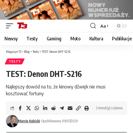
Aa
Font
Resizer
Newsy
Testy
Gaming
Moto
Kultura
Publikacje
Magazyn T3
>
Blog
>
Testy
>
TEST: Denon DHT-S216
TESTY
TEST: Denon DHT-S216
Najlepszy dowód na to, że kinowy dźwięk nie musi
kosztować fortuny.
3 minut(y) czytania
Marcin Kubicki
Opublikowany 09/07/2020