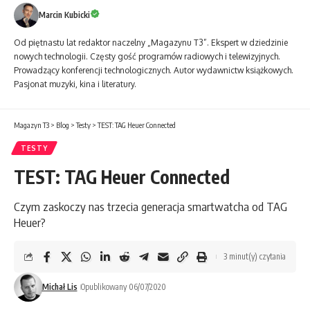
Marcin Kubicki
Od piętnastu lat redaktor naczelny „Magazynu T3”. Ekspert w dziedzinie
nowych technologii. Częsty gość programów radiowych i telewizyjnych.
Prowadzący konferencji technologicznych. Autor wydawnictw książkowych.
Pasjonat muzyki, kina i literatury.
Magazyn T3
>
Blog
>
Testy
>
TEST: TAG Heuer Connected
TESTY
TEST: TAG Heuer Connected
Czym zaskoczy nas trzecia generacja smartwatcha od TAG
Heuer?
3 minut(y) czytania
Michał Lis
Opublikowany 06/07/2020