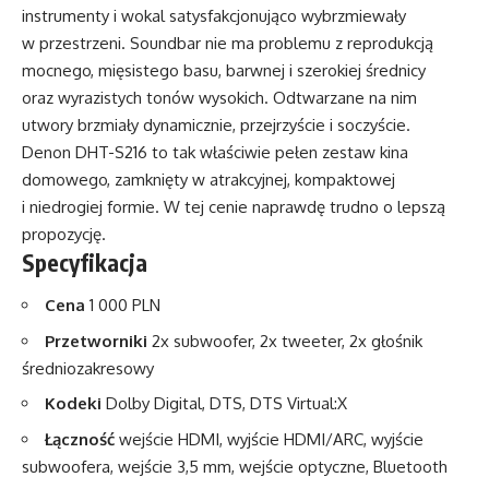
instrumenty i wokal satysfakcjonująco wybrzmiewały
w przestrzeni. Soundbar nie ma problemu z reprodukcją
mocnego, mięsistego basu, barwnej i szerokiej średnicy
oraz wyrazistych tonów wysokich. Odtwarzane na nim
utwory brzmiały dynamicznie, przejrzyście i soczyście.
Denon DHT-S216 to tak właściwie pełen zestaw kina
domowego, zamknięty w atrakcyjnej, kompaktowej
i niedrogiej formie. W tej cenie naprawdę trudno o lepszą
propozycję.
Specyfikacja
Cena
1 000 PLN
Przetworniki
2x subwoofer, 2x tweeter, 2x głośnik
średniozakresowy
Kodeki
Dolby Digital, DTS, DTS Virtual:X
Łączność
wejście HDMI, wyjście HDMI/ARC, wyjście
subwoofera, wejście 3,5 mm, wejście optyczne, Bluetooth