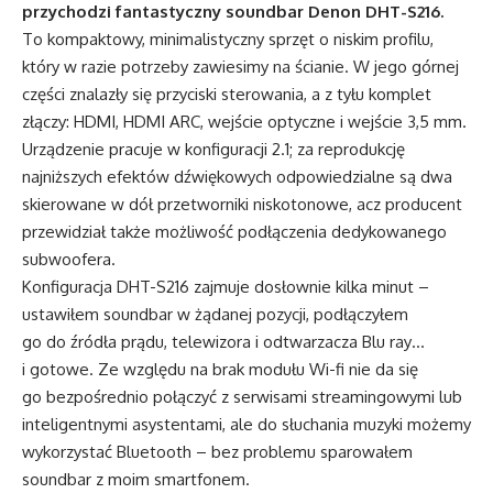
przychodzi fantastyczny soundbar Denon DHT-S216.
To kompaktowy, minimalistyczny sprzęt o niskim profilu,
który w razie potrzeby zawiesimy na ścianie. W jego górnej
części znalazły się przyciski sterowania, a z tyłu komplet
złączy: HDMI, HDMI ARC, wejście optyczne i wejście 3,5 mm.
Urządzenie pracuje w konfiguracji 2.1; za reprodukcję
najniższych efektów dźwiękowych odpowiedzialne są dwa
skierowane w dół przetworniki niskotonowe, acz producent
przewidział także możliwość podłączenia dedykowanego
subwoofera.
Konfiguracja DHT-S216 zajmuje dosłownie kilka minut –
ustawiłem soundbar w żądanej pozycji, podłączyłem
go do źródła prądu, telewizora i odtwarzacza Blu ray…
i gotowe. Ze względu na brak modułu Wi-fi nie da się
go bezpośrednio połączyć z serwisami streamingowymi lub
inteligentnymi asystentami, ale do słuchania muzyki możemy
wykorzystać Bluetooth – bez problemu sparowałem
soundbar z moim smartfonem.