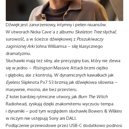
Dźwięk jest zanurzeniowy, intymny i pełen niuansów.
W utworach Nicka Cave’a z albumu
Skeleton Tree
słychać
surowość, a w ścieżce dźwiękowej z
Poszukiwaczy
zaginionej Arki
Johna Williamsa – siłę klasycznego
dramatyzmu.
Słuchawki mają też silny, ale precyzyjny bas, który nie zlewa
się w jedno –
Risingson
Massive Attack brzmi ciężko
i głęboko, ale z kontrolą. W dynamicznych kawałkach jak
Eyeless
Slipknota Px7 S3 brzmią jak dźwiękowa siłownia –
masywnie, mocno, ale bez przesteru.
Z kolei bardziej rytmiczne utwory, jak
Burn The Witch
Radiohead, zyskują dzięki znakomitemu wyczuciu tempa
i dynamiki – pod tym względem słuchawki Bowers & Wilkins
w niczym nie ustępują Sony ani DALI.
Podłączenie przewodowe przez USB-C dodatkowo podnosi