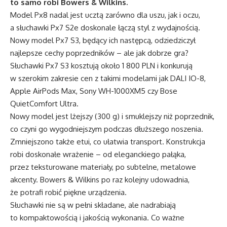
to samo robi Bowers & Wilkins.
Model Px8 nadal jest ucztą zarówno dla uszu, jak i oczu,
a słuchawki Px7 S2e doskonale łączą styl z wydajnością.
Nowy model Px7 S3, będący ich następcą, odziedziczył
najlepsze cechy poprzedników – ale jak dobrze gra?
Słuchawki Px7 S3 kosztują około 1 800 PLN i konkurują
w szerokim zakresie cen z takimi modelami jak DALI IO-8,
Apple AirPods Max, Sony WH-1000XM5 czy Bose
QuietComfort Ultra.
Nowy model jest lżejszy (300 g) i smuklejszy niż poprzednik,
co czyni go wygodniejszym podczas dłuższego noszenia.
Zmniejszono także etui, co ułatwia transport. Konstrukcja
robi doskonałe wrażenie – od eleganckiego pałąka,
przez teksturowane materiały, po subtelne, metalowe
akcenty. Bowers & Wilkins po raz kolejny udowadnia,
że potrafi robić piękne urządzenia.
Słuchawki nie są w pełni składane, ale nadrabiają
to kompaktowością i jakością wykonania. Co ważne