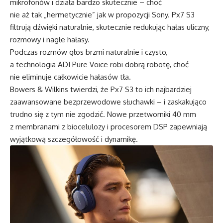
mikrofonów i działa bardzo skutecznie – choć
nie aż tak „hermetycznie” jak w propozycji Sony. Px7 S3
filtrują dźwięki naturalnie, skutecznie redukując hałas uliczny,
rozmowy i nagłe hałasy.
Podczas rozmów głos brzmi naturalnie i czysto,
a technologia ADI Pure Voice robi dobrą robotę, choć
nie eliminuje całkowicie hałasów tła.
Bowers & Wilkins twierdzi, że Px7 S3 to ich najbardziej
zaawansowane bezprzewodowe słuchawki – i zaskakująco
trudno się z tym nie zgodzić. Nowe przetworniki 40 mm
z membranami z biocelulozy i procesorem DSP zapewniają
wyjątkową szczegółowość i dynamikę.