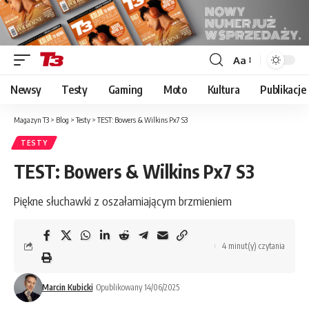
Aa
Font
Resizer
Newsy
Testy
Gaming
Moto
Kultura
Publikacje
Magazyn T3
>
Blog
>
Testy
>
TEST: Bowers & Wilkins Px7 S3
TESTY
TEST: Bowers & Wilkins Px7 S3
Piękne słuchawki z oszałamiającym brzmieniem
4 minut(y) czytania
Marcin Kubicki
Opublikowany 14/06/2025