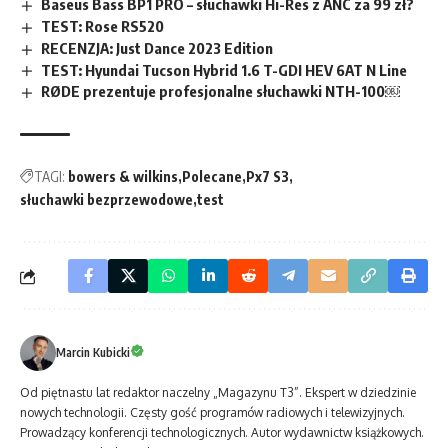
Baseus Bass BP1 PRO – słuchawki Hi-Res z ANC za 99 zł?
TEST: Rose RS520
RECENZJA: Just Dance 2023 Edition
TEST: Hyundai Tucson Hybrid 1.6 T-GDI HEV 6AT N Line
RØDE prezentuje profesjonalne słuchawki NTH-100￼
TAGI:
bowers & wilkins
Polecane
Px7 S3
słuchawki bezprzewodowe
test
Marcin Kubicki
Od piętnastu lat redaktor naczelny „Magazynu T3”. Ekspert w dziedzinie
nowych technologii. Częsty gość programów radiowych i telewizyjnych.
Prowadzący konferencji technologicznych. Autor wydawnictw książkowych.