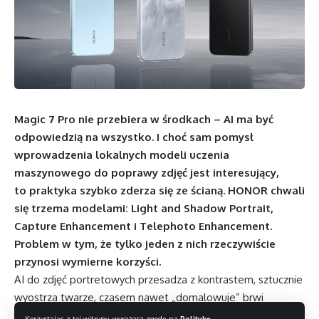
Magic 7 Pro nie przebiera w środkach – AI ma być
odpowiedzią na wszystko. I choć sam pomysł
wprowadzenia lokalnych modeli uczenia
maszynowego do poprawy zdjęć jest interesujący,
to praktyka szybko zderza się ze ścianą. HONOR chwali
się trzema modelami: Light and Shadow Portrait,
Capture Enhancement i Telephoto Enhancement.
Problem w tym, że tylko jeden z nich rzeczywiście
przynosi wymierne korzyści.
AI do zdjęć portretowych przesadza z kontrastem, sztucznie
wyostrza twarze, czasem nawet „domalowuje” brwi
czy wygładza zmarszczki do poziomu kreskówki.
Korzystając z tej witryny, wyrażasz zgodę na
Politykę